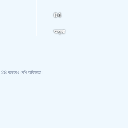
04
অন্যরা
িল্পে 28 বছরেরও বেশি অভিজ্ঞতা।