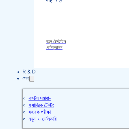
নতুন টেক্সটাইল
কেমিক্যালস
R & D
সেবা
কাস্টম সমাধান
ফ্যাব্রিক টেস্টিং
সহায়ক পরীক্ষা
নমুনা ও ডেলিভারি