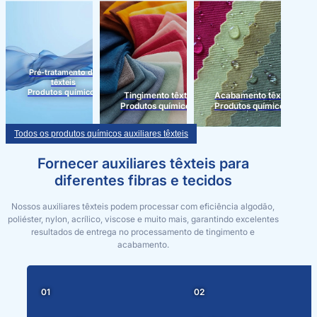
Pré-tratamento de
têxteis
Produtos químicos
Tingimento têxtil
Acabamento têxtil
Produtos químicos
Produtos químicos
Todos os produtos químicos auxiliares têxteis
Fornecer auxiliares têxteis para
diferentes fibras e tecidos
Nossos auxiliares têxteis podem processar com eficiência algodão,
poliéster, nylon, acrílico, viscose e muito mais, garantindo excelentes
resultados de entrega no processamento de tingimento e
acabamento.
01
02