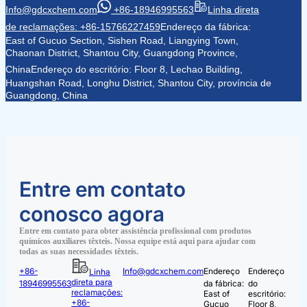
Info@gdcxchem.com
+86-18946995563
Linha direta
de reclamações: +86-15766227459
Endereço da fábrica:
East of Gucuo Section, Sishen Road, Liangying Town,
Chaonan District, Shantou City, Guangdong Province,
China
Endereço do escritório: Floor 8, Lechao Building,
Huangshan Road, Longhu District, Shantou City, província de
Guangdong, China
Entre em contato
conosco agora
Entre em contato para obter assistência profissional com produtos
químicos auxiliares têxteis. Nossa equipe está aqui para ajudar com
todas as suas necessidades têxteis.
+86-
Info@gdcxchem.com
Endereço
Endereço
Linha
direta para
18946995563
da fábrica:
do
reclamações:
East of
escritório:
+86-
Gucuo
Floor 8,