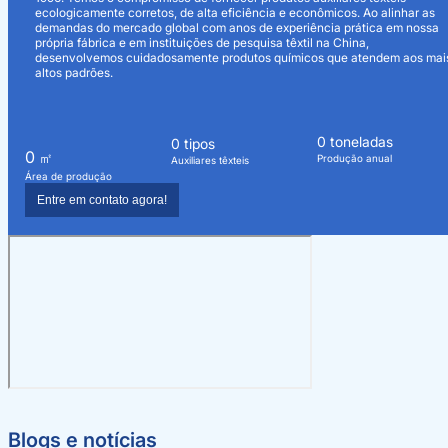
ecologicamente corretos, de alta eficiência e econômicos. Ao alinhar as
demandas do mercado global com anos de experiência prática em nossa
própria fábrica e em instituições de pesquisa têxtil na China,
desenvolvemos cuidadosamente produtos químicos que atendem aos mai
altos padrões.
0
toneladas
0
tipos
0
㎡
Produção anual
Auxiliares têxteis
Área de produção
Entre em contato agora!
Blogs e notícias