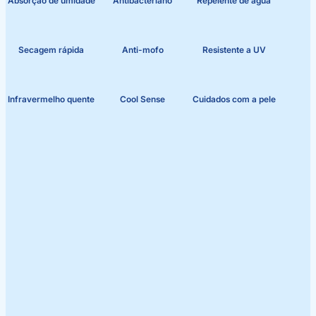
Absorção de umidade
Antibacteriano
Repelente de água
Secagem rápida
Anti-mofo
Resistente a UV
Infravermelho quente
Cool Sense
Cuidados com a pele