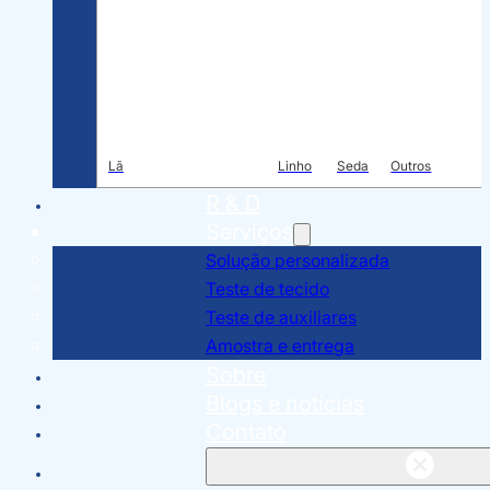
Lã
Linho
Seda
Outros
R & D
Serviços
Solução personalizada
Teste de tecido
Teste de auxiliares
Amostra e entrega
Sobre
Blogs e notícias
Contato