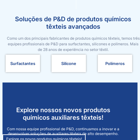
Soluções de P&D de produtos químicos
têxteis avançados
Como um dos principais fabricantes de produtos químicos têxteis, temos três
equipes profissionais de P&D para surfactantes, silicones e polímeros. Mais
de 28 anos de experiência no setor têxtil.
Surfactantes
Silicone
Polímeros
Explore nossos novos produtos
químicos auxiliares têxteis!
Com nossa equipe profissional de P&D, continuamos a inovar e a
desenvolver soluções de auxiliares têxteis de alto desempenho.
Explore os novos produtos químicos têxteis!