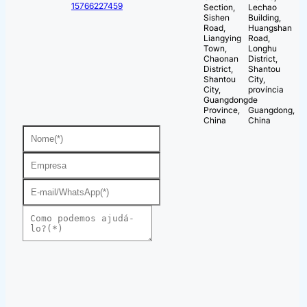
15766227459
Section,
Lechao
Sishen
Building,
Road,
Huangshan
Liangying
Road,
Town,
Longhu
Chaonan
District,
District,
Shantou
Shantou
City,
City,
província
Guangdong
de
Province,
Guangdong,
China
China