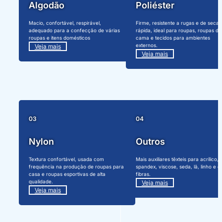
Algodão
Poliéster
Macio, confortável, respirável,
Firme, resistente a rugas e de sec
adequado para a confecção de várias
rápida, ideal para roupas, roupas de
roupas e itens domésticos
cama e tecidos para ambientes
externos.
Veja mais
Veja mais
03
04
Nylon
Outros
Textura confortável, usada com
Mais auxiliares têxteis para acrílico,
frequência na produção de roupas para
spandex, viscose, seda, lã, linho e o
casa e roupas esportivas de alta
fibras.
qualidade.
Veja mais
Veja mais