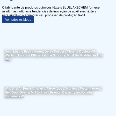
O fabricante de produtos químicos têxteis BLUELAKECHEM fornece
as últimas notícias e tendências de inovação de auxiliares têxteis
para ajudá-lo a aprimorar seu processo de produção têxtil.
Ver todos os blogs
Don’t Let the Pretreatment Delay Delivery Time! If Dyeing Mill
Wants to Improve Efficiency, the Scouring Must Be Modified in This
Way
Why Are All Peers Changing? How Does “Nonionic Wetting Agent”
Help Your Dyeing Mill to Break through Capacity and Quality
Bottlenecks?