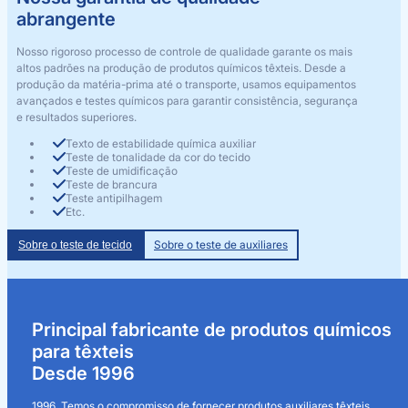
abrangente
Nosso rigoroso processo de controle de qualidade garante os mais
altos padrões na produção de produtos químicos têxteis. Desde a
produção da matéria-prima até o transporte, usamos equipamentos
avançados e testes químicos para garantir consistência, segurança
e resultados superiores.
Texto de estabilidade química auxiliar
Teste de tonalidade da cor do tecido
Teste de umidificação
Teste de brancura
Teste antipilhagem
Etc.
Sobre o teste de auxiliares
Sobre o teste de tecido
Principal fabricante de produtos químicos
para têxteis
Desde 1996
1996. Temos o compromisso de fornecer produtos auxiliares têxteis