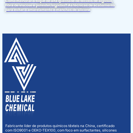
Como melhorar o toque de alta qualidade de tecidos de algodão,
fibra de viscose e poliéster/algodão? As técnicas de acabamento
para evitar o amarelamento e manchas de silicone
Fabricante líder de produtos químicos têxteis na China, certificado
com ISO9001 e OEKO-TEX100, com foco em surfactantes, silicones