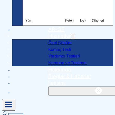
Yün
Keten
İpek
Diğerleri
AR-GE
Hizmetler
Özel Çözüm
Kumaş Testi
Yardımcı Testleri
Numune ve Teslimat
Hakkında
Bloglar & Haberler
İletişim