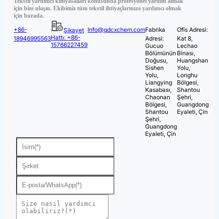
Tekstil yardımcı kimyasalları konusunda profesyonel yardım almak
için bize ulaşın. Ekibimiz tüm tekstil ihtiyaçlarınıza yardımcı olmak
için burada.
+86-
Info@gdcxchem.com
Fabrika
Ofis Adresi:
Şikayet
Hattı: +86-
18946995563
Adresi:
Kat 8,
15766227459
Gucuo
Lechao
Bölümünün
Binası,
Doğusu,
Huangshan
Sishen
Yolu,
Yolu,
Longhu
Liangying
Bölgesi,
Kasabası,
Shantou
Chaonan
Şehri,
Bölgesi,
Guangdong
Shantou
Eyaleti, Çin
Şehri,
Guangdong
Eyaleti, Çin