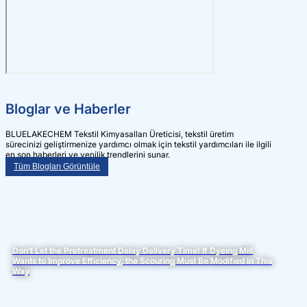
Bloglar ve Haberler
BLUELAKECHEM Tekstil Kimyasalları Üreticisi, tekstil üretim
sürecinizi geliştirmenize yardımcı olmak için tekstil yardımcıları ile ilgili
en son haberleri ve yenilik trendlerini sunar.
Tüm Blogları Görüntüle
Don’t Let the Pretreatment Delay Delivery Time! If Dyeing Mill
Wants to Improve Efficiency, the Scouring Must Be Modified in This
Way