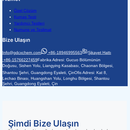
Özel Çözüm
Kumaş Testi
Yardımcı Testleri
Numune ve Teslimat
Bize Ulaşın
Info@gdcxchem.com
+86-18946995563
Şikayet Hattı
:+86-15766227459
Fabrika Adresi: Gucuo Bölümünün
Doğusu, Sishen Yolu, Liangying Kasabası, Chaonan Bölgesi,
Shantou Şehri, Guangdong Eyaleti, Çin
Ofis Adresi: Kat 8,
Lechao Binası, Huangshan Yolu, Longhu Bölgesi, Shantou
Şehri, Guangdong Eyaleti, Çin
Şimdi Bize Ulaşın