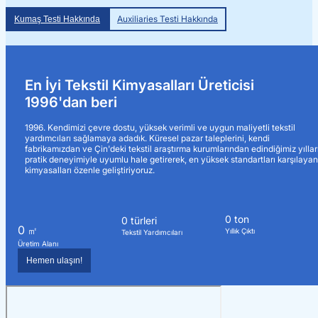
Auxiliaries Testi Hakkında
Kumaş Testi Hakkında
En İyi Tekstil Kimyasalları Üreticisi
1996'dan beri
1996. Kendimizi çevre dostu, yüksek verimli ve uygun maliyetli tekstil
yardımcıları sağlamaya adadık. Küresel pazar taleplerini, kendi
fabrikamızdan ve Çin'deki tekstil araştırma kurumlarından edindiğimiz yıllar
pratik deneyimiyle uyumlu hale getirerek, en yüksek standartları karşılaya
kimyasalları özenle geliştiriyoruz.
0
ton
0
türleri
0
㎡
Yıllık Çıktı
Tekstil Yardımcıları
Üretim Alanı
Hemen ulaşın!