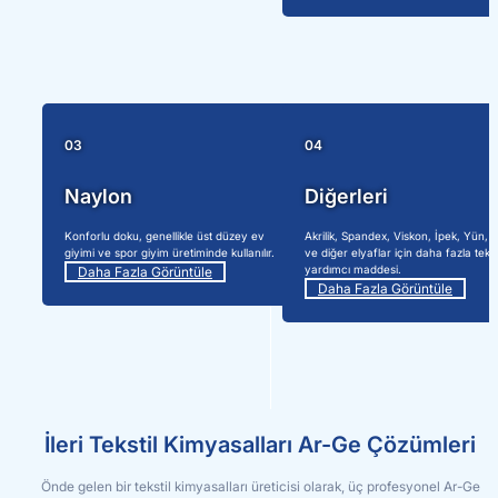
03
04
Naylon
Diğerleri
Konforlu doku, genellikle üst düzey ev
Akrilik, Spandex, Viskon, İpek, Yün, 
giyimi ve spor giyim üretiminde kullanılır.
ve diğer elyaflar için daha fazla tekst
yardımcı maddesi.
Daha Fazla Görüntüle
Daha Fazla Görüntüle
İleri Tekstil Kimyasalları Ar-Ge Çözümleri
Önde gelen bir tekstil kimyasalları üreticisi olarak, üç profesyonel Ar-Ge