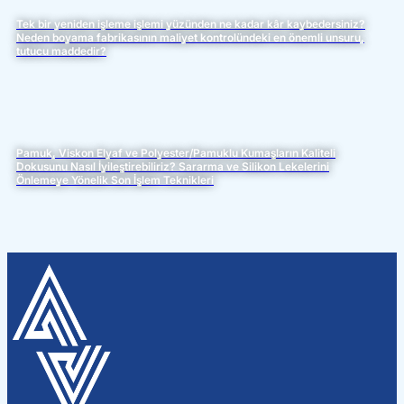
Tek bir yeniden işleme işlemi yüzünden ne kadar kâr kaybedersiniz?
Neden boyama fabrikasının maliyet kontrolündeki en önemli unsuru,
tutucu maddedir?
Pamuk, Viskon Elyaf ve Polyester/Pamuklu Kumaşların Kaliteli
Dokusunu Nasıl İyileştirebiliriz? Sararma ve Silikon Lekelerini
Önlemeye Yönelik Son İşlem Teknikleri