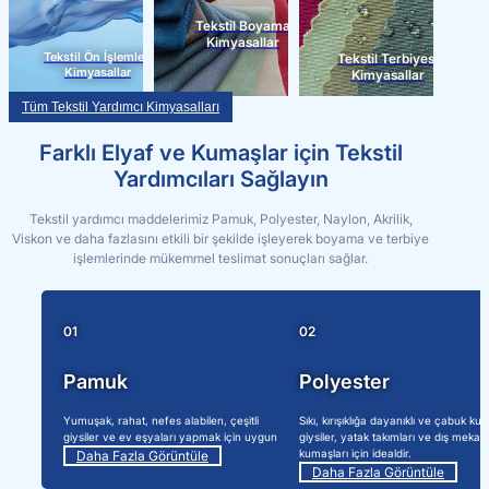
Tekstil Boyama
Kimyasallar
Tekstil Ön İşlemleri
Tekstil Terbiyesi
Kimyasallar
Kimyasallar
Tüm Tekstil Yardımcı Kimyasalları
Farklı Elyaf ve Kumaşlar için Tekstil
Yardımcıları Sağlayın
Tekstil yardımcı maddelerimiz Pamuk, Polyester, Naylon, Akrilik,
Viskon ve daha fazlasını etkili bir şekilde işleyerek boyama ve terbiye
işlemlerinde mükemmel teslimat sonuçları sağlar.
01
02
Pamuk
Polyester
Yumuşak, rahat, nefes alabilen, çeşitli
Sıkı, kırışıklığa dayanıklı ve çabuk kur
giysiler ve ev eşyaları yapmak için uygun
giysiler, yatak takımları ve dış mekan
kumaşları için idealdir.
Daha Fazla Görüntüle
Daha Fazla Görüntüle