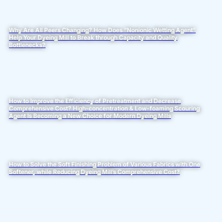
Why Are All Peers Changing? How Does “Nonionic Wetting Agent”
Help Your Dyeing Mill to Break through Capacity and Quality
Bottlenecks?
How to Improve the Efficiency of Pretreatment and Decrease
Comprehensive Cost? High-concentration & Low-foaming Scouring
Agent Is Becoming a New Choice for Modern Dyeing Mills
How to Solve the Soft Finishing Problem of Various Fabrics with One
Softener, while Reducing Dyeing Mill’s Comprehensive Cost?