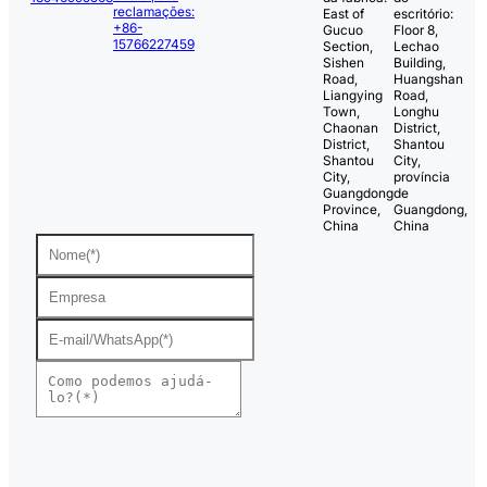
reclamações:
East of
escritório:
+86-
Gucuo
Floor 8,
15766227459
Section,
Lechao
Sishen
Building,
Road,
Huangshan
Liangying
Road,
Town,
Longhu
Chaonan
District,
District,
Shantou
Shantou
City,
City,
província
Guangdong
de
Province,
Guangdong,
China
China