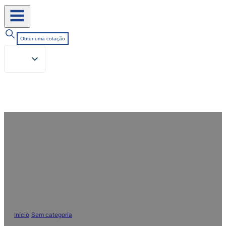
Obter uma cotação
Agente de nivelamento: um
auxiliar têxtil essencial para
melhorar a solidez da cor do
tecido
Início
/
Sem categoria
/
Agente de nivelamento: um auxiliar têxtil
essencial para melhorar a solidez da cor do tecido