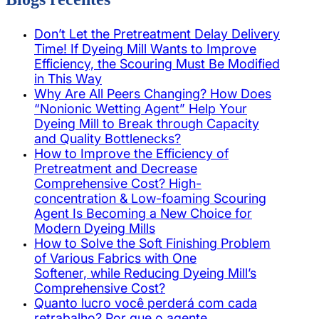
Don’t Let the Pretreatment Delay Delivery
Time! If Dyeing Mill Wants to Improve
Efficiency, the Scouring Must Be Modified
in This Way
Why Are All Peers Changing? How Does
“Nonionic Wetting Agent” Help Your
Dyeing Mill to Break through Capacity
and Quality Bottlenecks?
How to Improve the Efficiency of
Pretreatment and Decrease
Comprehensive Cost? High-
concentration & Low-foaming Scouring
Agent Is Becoming a New Choice for
Modern Dyeing Mills
How to Solve the Soft Finishing Problem
of Various Fabrics with One
Softener, while Reducing Dyeing Mill’s
Comprehensive Cost?
Quanto lucro você perderá com cada
retrabalho? Por que o agente