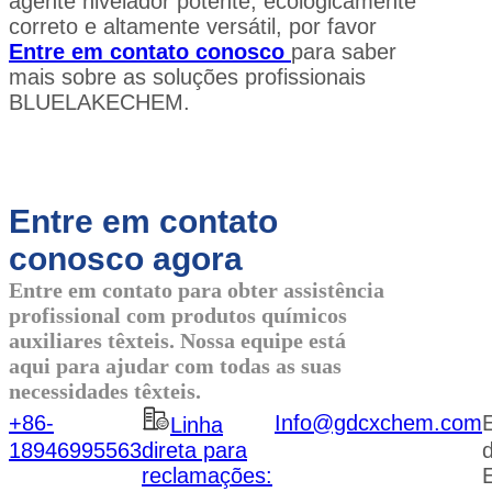
agente nivelador potente, ecologicamente
correto e altamente versátil, por favor
Entre em contato conosco
para saber
mais sobre as soluções profissionais
BLUELAKECHEM.
Entre em contato
conosco agora
Entre em contato para obter assistência
profissional com produtos químicos
auxiliares têxteis. Nossa equipe está
aqui para ajudar com todas as suas
necessidades têxteis.
+86-
Info@gdcxchem.com
Linha
18946995563
direta para
d
reclamações:
E