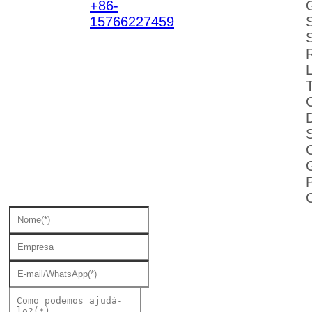
+86-
15766227459
S
D
C