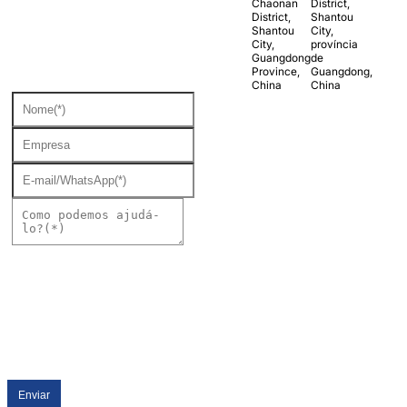
Chaonan
District,
District,
Shantou
Shantou
City,
City,
província
Guangdong
de
Province,
Guangdong,
China
China
Enviar