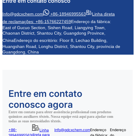
Entre em contato conosco
Info@gdcxchem.com
+86-18946995563
Linha direta
de reclamações: +86-15766227459
Endereço da fábrica:
East of Gucuo Section, Sishen Road, Liangying Town,
Chaonan District, Shantou City, Guangdong Province,
China
Endereço do escritório: Floor 8, Lechao Building,
Huangshan Road, Longhu District, Shantou City, província de
Guangdong, China
Entre em contato
conosco agora
Entre em contato para obter assistência profissional com produtos
químicos auxiliares têxteis. Nossa equipe está aqui para ajudar com
todas as suas necessidades têxteis.
+86-
Info@gdcxchem.com
Endereço
Endereço
Linha
direta para
18946995563
da fábrica:
do