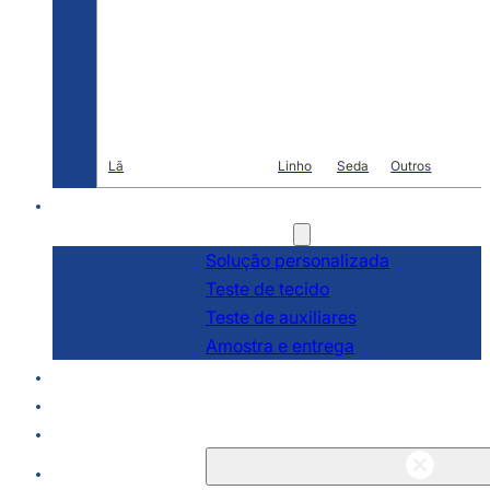
Lã
Linho
Seda
Outros
R & D
Serviços
Solução personalizada
Teste de tecido
Teste de auxiliares
Amostra e entrega
Sobre
Blogs e notícias
Contato