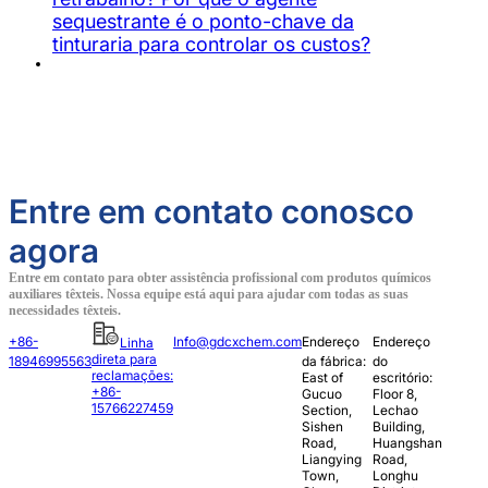
sequestrante é o ponto-chave da
tinturaria para controlar os custos?
Entre em contato conosco
agora
Entre em contato para obter assistência profissional com produtos químicos
auxiliares têxteis. Nossa equipe está aqui para ajudar com todas as suas
necessidades têxteis.
+86-
Info@gdcxchem.com
Endereço
Endereço
Linha
direta para
18946995563
da fábrica:
do
reclamações:
East of
escritório:
+86-
Gucuo
Floor 8,
15766227459
Section,
Lechao
Sishen
Building,
Road,
Huangshan
Liangying
Road,
Town,
Longhu