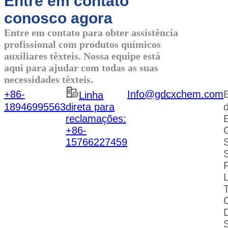
Entre em contato
conosco agora
Entre em contato para obter assistência
profissional com produtos químicos
auxiliares têxteis. Nossa equipe está
aqui para ajudar com todas as suas
necessidades têxteis.
+86-
Info@gdcxchem.com
Linha
18946995563
direta para
d
reclamações:
E
+86-
15766227459
S
D