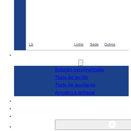
Lã
Linho
Seda
Outros
R & D
Serviços
Solução personalizada
Teste de tecido
Teste de auxiliares
Amostra e entrega
Sobre
Blogs e notícias
Contato