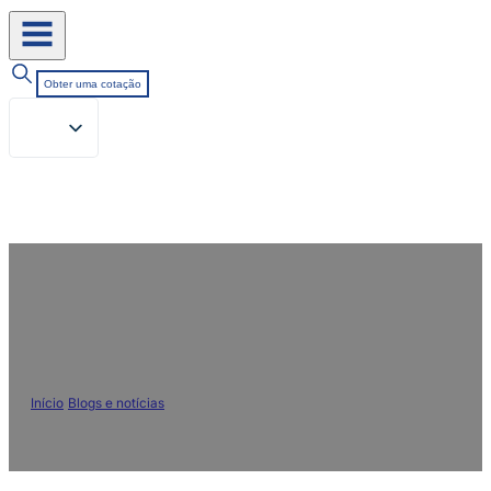
Obter uma cotação
O papel do óleo de silicone no
acabamento de têxteis
Início
/
Blogs e notícias
/
O papel do óleo de silicone no acabamento de
têxteis