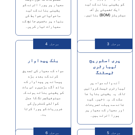
ے لیے
معیار پر پورا اترنے کو
آف
یقینی بنانے کے لیے
ماحولیاتی ضوابط کی
بنیاد پر مخصوص جانچ کے
معیارات تیار کریں۔
مرحلہ 4
یج
بلک پیداوار
مواد کے معیار کی تصدیق
کرنے کے بعد، بڑے
پیمانے پر پیداوار کے
پر
ساتھ آگے بڑھیں، اس بات
وائیں
کو یقینی بناتے ہوئے کہ
یا جا
مینوفیکچرنگ کا عمل
 کیے
کوالٹی کنٹرول کی
ریحات
ضروریات کو پورا کرتا
ار پر
ہے۔
ں۔
مرحلہ 6