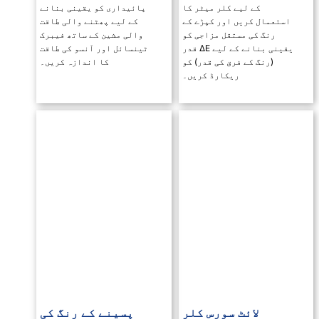
ر میٹر کا
پائیداری کو یقینی بنانے
ر کپڑے کے
کے لیے پھٹنے والی طاقت
 مزاجی کو
والی مشین کے ساتھ فیبرک
یقینی بنانے کے لیے ΔE قدر
ٹینسائل اور آنسو کی طاقت
کی قدر) کو
کا اندازہ کریں۔
ارڈ کریں۔
ورس کلر
پسینے کے رنگ کی