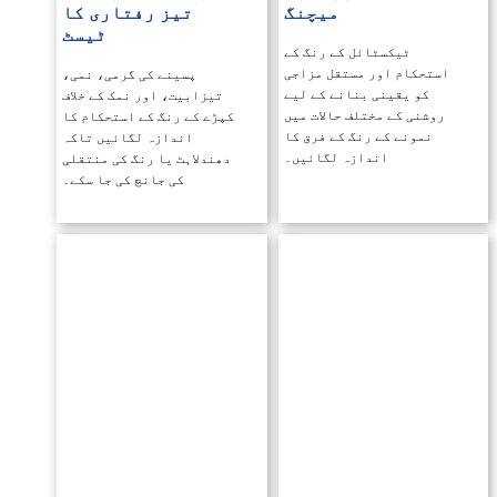
میچنگ
تیز رفتاری کا
ٹیسٹ
کے رنگ کے
تقل مزاجی
پسینے کی گرمی، نمی،
نے کے لیے
تیزابیت، اور نمک کے خلاف
حالات میں
کپڑے کے رنگ کے استحکام کا
کے فرق کا
اندازہ لگائیں تاکہ
 لگائیں۔
دھندلاہٹ یا رنگ کی منتقلی
کی جانچ کی جا سکے۔