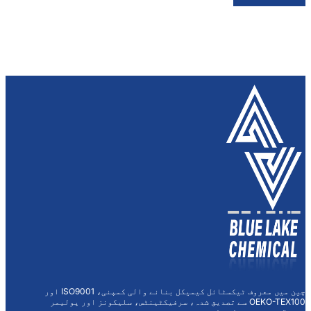
چین میں معروف ٹیکسٹائل کیمیکل بنانے والی کمپنی، ISO9001 اور
OE سے تصدیق شدہ، سرفیکٹینٹس، سلیکونز اور پولیمر