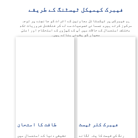
میکل ٹیسٹنگ کے طریقے
ٹائل معاونین کے اثرات کو جانچنے پر توجہ
مانی خصوصیات سے لے کر فنکشنل ضروریات تک،
الات میں آپ کے کپڑوں کے استحکام اور اعلیٰ
یار کو یقینی بناتے ہیں۔
ر ٹیسٹ
طاقت کا امتحان
پتہ لگانے
حقیقی دنیا کے استعمال میں