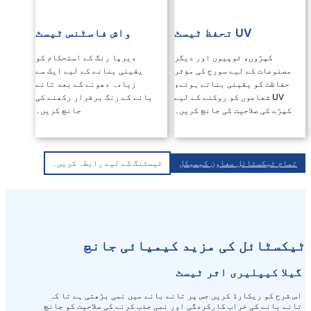
واش فاسٹنس ٹیسٹ
ں اور دیگر
دیرپا رنگ کے استحکام کو
رج کی مؤثر
یقینی بنانے کے لیے ایک سے
ناتے ہوئے،
زیادہ دھونے کے بعد تانے
وکنے کے لیے
بانے کے رنگ برقرار رکھنے کی
جانچ کریں۔
جانچ کریں۔
ن کیمیکل
ٹیسٹنگ کے لیے رابطہ کریں۔
مزید کیمیائی جانچ
ثر ٹیسٹ
ں جس پر تانے بانے میں نمی بڑھتی ہے تا کہ
رکردگی اور نمی جذب کرنے کی صلاحیت کو جانچ