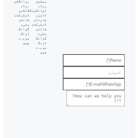
سیشین
ہوانگشن
روڈ،
روڈ،
لیانگینگ
لانگہو
ٹاؤن،
ڈسٹرکٹ،
چاونان
شانتو
ڈسٹرکٹ،
سٹی،
شانتو
گوانگ
سٹی،
ڈونگ
گوانگ
صوبہ،
ڈونگ
چین
صوبہ،
چین