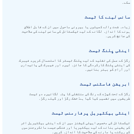
یسٹ
ں یا بیرونی ماحول میں ان کے قابل اطلاق
 کے لیے ٹیکسٹائل کی سانس لینے کی صلاحیت
سٹ
کے لیے پِلنگ ٹیسٹر کا استعمال کریں، فیبرک
دگی کا جائزہ لیں، اور فیبرک کی پائیداری
ائیں۔
 ٹیسٹ
نگ کی منتقلی کا پتہ لگائیں، دو ٹیسٹ
 گیا ہے: خشک رگڑ اور گیلے رگڑ۔
ل پرفارمنس ٹیسٹ
یپلی کیشنز میں ان کے اینٹی بیکٹیریل اثر
یے بیکٹیریا اور فنگس جیسے مائکروجنزموں
 صلاحیت کا اندازہ کریں۔