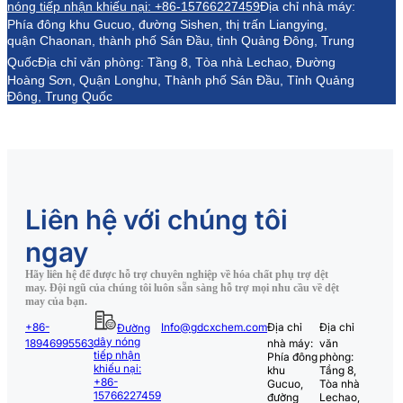
nóng tiếp nhận khiếu nại: +86-15766227459
Địa chỉ nhà máy:
Phía đông khu Gucuo, đường Sishen, thị trấn Liangying,
quận Chaonan, thành phố Sán Đầu, tỉnh Quảng Đông, Trung
Quốc
Địa chỉ văn phòng: Tầng 8, Tòa nhà Lechao, Đường
Hoàng Sơn, Quận Longhu, Thành phố Sán Đầu, Tỉnh Quảng
Đông, Trung Quốc
Liên hệ với chúng tôi
ngay
Hãy liên hệ để được hỗ trợ chuyên nghiệp về hóa chất phụ trợ dệt
may. Đội ngũ của chúng tôi luôn sẵn sàng hỗ trợ mọi nhu cầu về dệt
may của bạn.
+86-
Info@gdcxchem.com
Địa chỉ
Địa chỉ
Đường
dây nóng
18946995563
nhà máy:
văn
tiếp nhận
Phía đông
phòng:
khiếu nại:
khu
Tầng 8,
+86-
Gucuo,
Tòa nhà
15766227459
đường
Lechao,