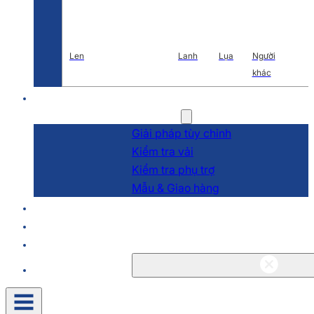
Len
Lanh
Lụa
Người
khác
Nghiên cứu và phát triển
Dịch vụ
Giải pháp tùy chỉnh
Kiểm tra vải
Kiểm tra phụ trợ
Mẫu & Giao hàng
Về
Blog & Tin tức
Liên hệ