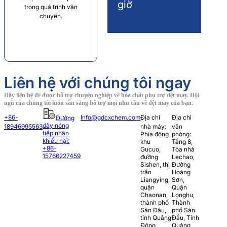
giờ
trong quá trình vận
chuyển.
Liên hệ với chúng tôi ngay
Hãy liên hệ để được hỗ trợ chuyên nghiệp về hóa chất phụ trợ dệt may. Đội
ngũ của chúng tôi luôn sẵn sàng hỗ trợ mọi nhu cầu về dệt may của bạn.
+86-
Info@gdcxchem.com
Địa chỉ
Địa chỉ
Đường
dây nóng
18946995563
nhà máy:
văn
tiếp nhận
Phía đông
phòng:
khiếu nại:
khu
Tầng 8,
+86-
Gucuo,
Tòa nhà
15766227459
đường
Lechao,
Sishen, thị
Đường
trấn
Hoàng
Liangying,
Sơn,
quận
Quận
Chaonan,
Longhu,
thành phố
Thành
Sán Đầu,
phố Sán
tỉnh Quảng
Đầu, Tỉnh
Đông,
Quảng