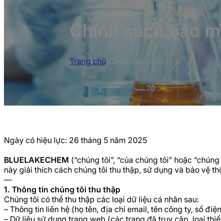
Chính sách bảo m
Trang chủ
/
Chính sách bảo mật
Ngày có hiệu lực: 26 tháng 5 năm 2025
BLUELAKECHEM
(“chúng tôi”, “của chúng tôi” hoặc “chúng
này giải thích cách chúng tôi thu thập, sử dụng và bảo vệ t
—
1. Thông tin chúng tôi thu thập
Chúng tôi có thể thu thập các loại dữ liệu cá nhân sau:
– Thông tin liên hệ (họ tên, địa chỉ email, tên công ty, số đ
– Dữ liệu sử dụng trang web (các trang đã truy cập, loại thiết b