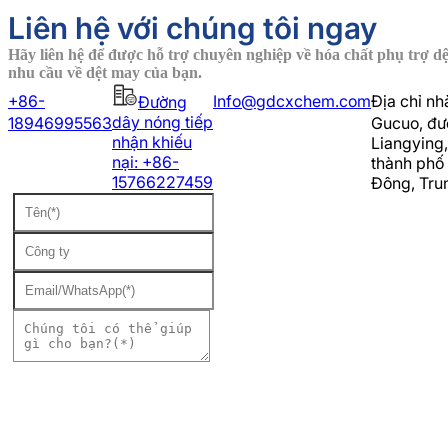
Liên hệ với chúng tôi ngay
Hãy liên hệ để được hỗ trợ chuyên nghiệp về hóa chất phụ trợ dệ
nhu cầu về dệt may của bạn.
+86-
Info@gdcxchem.com
Địa chỉ nh
Đường
dây nóng tiếp
18946995563
Gucuo, đườ
nhận khiếu
Liangying
nại: +86-
thành phố
15766227459
Đông, Tru