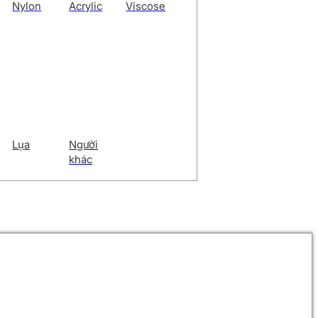
Nylon
Acrylic
Viscose
Lụa
Người
khác