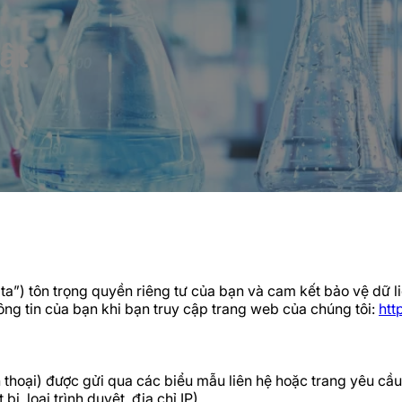
ật
 ta”) tôn trọng quyền riêng tư của bạn và cam kết bảo vệ dữ 
hông tin của bạn khi bạn truy cập trang web của chúng tôi:
htt
iện thoại) được gửi qua các biểu mẫu liên hệ hoặc trang yêu cầu
ị, loại trình duyệt, địa chỉ IP).