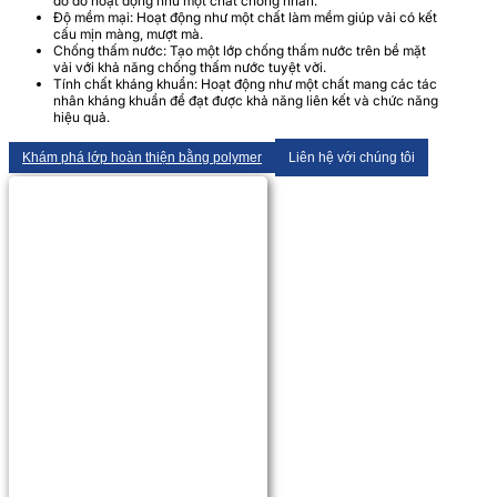
do đó hoạt động như một chất chống nhăn.
Độ mềm mại: Hoạt động như một chất làm mềm giúp vải có kết
cấu mịn màng, mượt mà.
Chống thấm nước: Tạo một lớp chống thấm nước trên bề mặt
vải với khả năng chống thấm nước tuyệt vời.
Tính chất kháng khuẩn: Hoạt động như một chất mang các tác
nhân kháng khuẩn để đạt được khả năng liên kết và chức năng
hiệu quả.
Khám phá lớp hoàn thiện bằng polymer
Liên hệ với chúng tôi