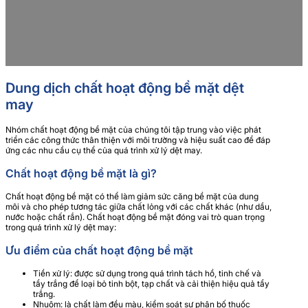
lượng. Thông qua nghiên cứu và phát triển chất hoạt động bề
mặt, silicon và polyme, chúng tôi cung cấp cho khách hàng
các hóa chất dệt tuyệt vời để đáp ứng nhu cầu thị trường luôn
thay đổi.
Dung dịch chất hoạt động bề mặt dệt
may
Nhóm chất hoạt động bề mặt của chúng tôi tập trung vào việc phát
triển các công thức thân thiện với môi trường và hiệu suất cao để đáp
ứng các nhu cầu cụ thể của quá trình xử lý dệt may.
Chất hoạt động bề mặt là gì?
Chất hoạt động bề mặt có thể làm giảm sức căng bề mặt của dung
môi và cho phép tương tác giữa chất lỏng với các chất khác (như dầu,
nước hoặc chất rắn). Chất hoạt động bề mặt đóng vai trò quan trọng
trong quá trình xử lý dệt may:
Ưu điểm của chất hoạt động bề mặt
Tiền xử lý: được sử dụng trong quá trình tách hồ, tinh chế và
tẩy trắng để loại bỏ tinh bột, tạp chất và cải thiện hiệu quả tẩy
trắng.
Nhuộm: là chất làm đều màu, kiểm soát sự phân bố thuốc