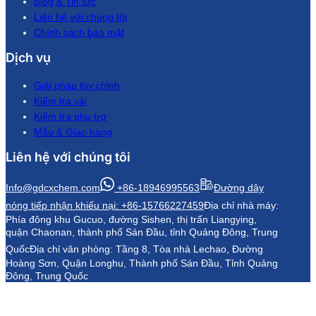
Blog & Tin tức
Liên hệ với chúng tôi
Chính sách bảo mật
Dịch vụ
Giải pháp tùy chỉnh
Kiểm tra vải
Kiểm tra phụ trợ
Mẫu & Giao hàng
Liên hệ với chúng tôi
Info@gdcxchem.com
+86-18946995563
Đường dây
nóng tiếp nhận khiếu nại: +86-15766227459
Địa chỉ nhà máy:
Phía đông khu Gucuo, đường Sishen, thị trấn Liangying,
quận Chaonan, thành phố Sán Đầu, tỉnh Quảng Đông, Trung
Quốc
Địa chỉ văn phòng: Tầng 8, Tòa nhà Lechao, Đường
Hoàng Sơn, Quận Longhu, Thành phố Sán Đầu, Tỉnh Quảng
Đông, Trung Quốc