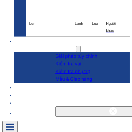
Len
Lanh
Lụa
Người
khác
Nghiên cứu và phát triển
Dịch vụ
Giải pháp tùy chỉnh
Kiểm tra vải
Kiểm tra phụ trợ
Mẫu & Giao hàng
Về
Blog & Tin tức
Liên hệ