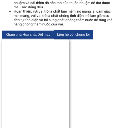
nhuộm và cải thiện độ hòa tan của thuốc nhuộm để đạt được
màu sắc đồng đều.
Hoàn thiện: với vai trò là chất làm mềm, nó mang lại cảm giác
mịn màng, với vai trò là chất chống tĩnh điện, nó làm giảm sự
tích tụ tĩnh điện và bổ sung chất chống thấm nước để tăng khả
năng chống thấm nước của vải.
Khám phá Hóa chất Dệt may
Liên hệ với chúng tôi