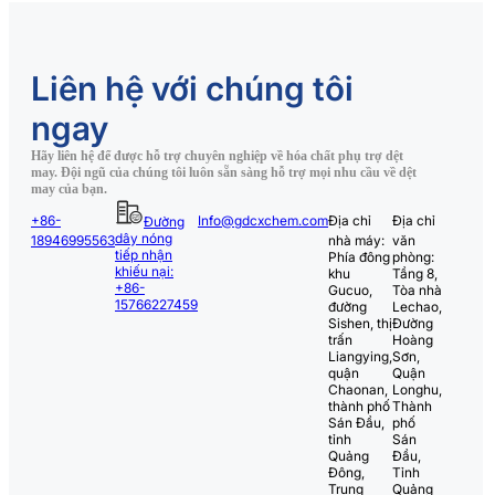
Liên hệ với chúng tôi
ngay
Hãy liên hệ để được hỗ trợ chuyên nghiệp về hóa chất phụ trợ dệt
may. Đội ngũ của chúng tôi luôn sẵn sàng hỗ trợ mọi nhu cầu về dệt
may của bạn.
+86-
Info@gdcxchem.com
Địa chỉ
Địa chỉ
Đường
dây nóng
18946995563
nhà máy:
văn
tiếp nhận
Phía đông
phòng:
khiếu nại:
khu
Tầng 8,
+86-
Gucuo,
Tòa nhà
15766227459
đường
Lechao,
Sishen, thị
Đường
trấn
Hoàng
Liangying,
Sơn,
quận
Quận
Chaonan,
Longhu,
thành phố
Thành
Sán Đầu,
phố
tỉnh
Sán
Quảng
Đầu,
Đông,
Tỉnh
Trung
Quảng