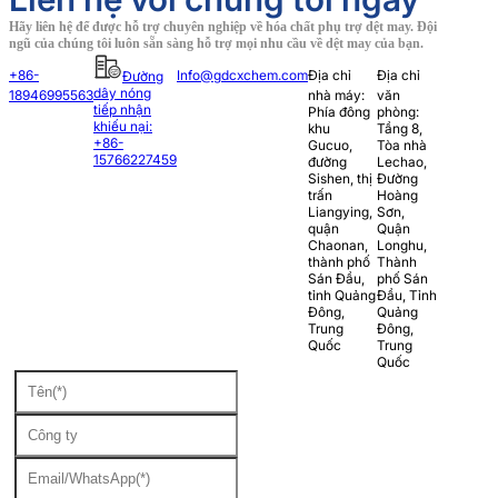
Hãy liên hệ để được hỗ trợ chuyên nghiệp về hóa chất phụ trợ dệt may. Đội
ngũ của chúng tôi luôn sẵn sàng hỗ trợ mọi nhu cầu về dệt may của bạn.
+86-
Info@gdcxchem.com
Địa chỉ
Địa chỉ
Đường
dây nóng
18946995563
nhà máy:
văn
tiếp nhận
Phía đông
phòng:
khiếu nại:
khu
Tầng 8,
+86-
Gucuo,
Tòa nhà
15766227459
đường
Lechao,
Sishen, thị
Đường
trấn
Hoàng
Liangying,
Sơn,
quận
Quận
Chaonan,
Longhu,
thành phố
Thành
Sán Đầu,
phố Sán
tỉnh Quảng
Đầu, Tỉnh
Đông,
Quảng
Trung
Đông,
Quốc
Trung
Quốc