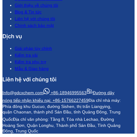
Giới thiệu về chúng tôi
Blog & Tin tức
Liên hệ với chúng tôi
Chính sách bảo mật
Dịch vụ
Giải pháp tùy chỉnh
Kiểm tra vải
Kiểm tra phụ trợ
Mẫu & Giao hàng
Liên hệ với chúng tôi
Info@gdcxchem.com
+86-18946995563
Đường dây
nóng tiếp nhận khiếu nại: +86-15766227459
Địa chỉ nhà máy:
Phía đông khu Gucuo, đường Sishen, thị trấn Liangying,
quận Chaonan, thành phố Sán Đầu, tỉnh Quảng Đông, Trung
Quốc
Địa chỉ văn phòng: Tầng 8, Tòa nhà Lechao, Đường
Hoàng Sơn, Quận Longhu, Thành phố Sán Đầu, Tỉnh Quảng
Đông, Trung Quốc