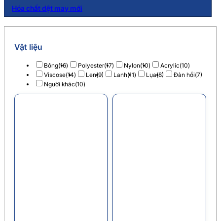
Hóa chất dệt may mới
Vật liệu
Bông
(16)
Polyester
(17)
Nylon
(10)
Acrylic
(10)
Viscose
(14)
Len
(9)
Lanh
(11)
Lụa
(8)
Đàn hồi
(7)
Người khác
(10)