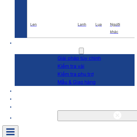
Len
Lanh
Lụa
Người
khác
Nghiên cứu và phát triển
Dịch vụ
Giải pháp tùy chỉnh
Kiểm tra vải
Kiểm tra phụ trợ
Mẫu & Giao hàng
Về
Blog & Tin tức
Liên hệ