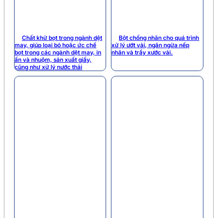
Chất khử bọt trong ngành dệt
Bột chống nhăn cho quá trình
may, giúp loại bỏ hoặc ức chế
xử lý ướt vải, ngăn ngừa nếp
bọt trong các ngành dệt may, in
nhăn và trầy xước vải.
ấn và nhuộm, sản xuất giấy,
cũng như xử lý nước thải