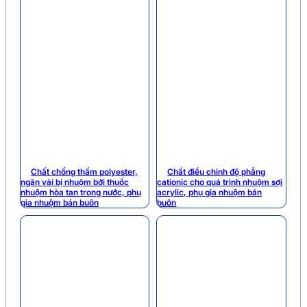
Chất chống thấm polyester,
Chất điều chỉnh độ phẳng
ngăn vải bị nhuộm bởi thuốc
cationic cho quá trình nhuộm sợi
nhuộm hòa tan trong nước, phụ
acrylic, phụ gia nhuộm bán
gia nhuộm bán buôn
buôn