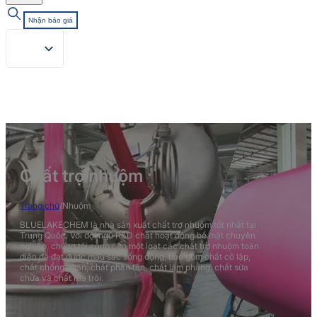
Nhận báo giá
Chất trợ nhuộm
Trang chủ
/
Nhuộm
BLUELAKECHEM là nhà sản xuất chất trợ nhuộm tốt nhất tại
Trung Quốc. Với đội ngũ R&D chất hoạt động bề mặt chuyên
nghiệp, chúng tôi cung cấp một loạt các chất trợ nhuộm toàn
diện để đạt được màu sắc sống động, bao gồm chất cô lập,
chất chống nhăn, chất phân tán, chất làm phẳng, chất sửa
chữa và chất rửa trôi.