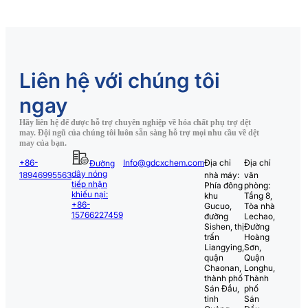
Liên hệ với chúng tôi
ngay
Hãy liên hệ để được hỗ trợ chuyên nghiệp về hóa chất phụ trợ dệt
may. Đội ngũ của chúng tôi luôn sẵn sàng hỗ trợ mọi nhu cầu về dệt
may của bạn.
+86-
Info@gdcxchem.com
Địa chỉ
Địa chỉ
Đường
dây nóng
18946995563
nhà máy:
văn
tiếp nhận
Phía đông
phòng:
khiếu nại:
khu
Tầng 8,
+86-
Gucuo,
Tòa nhà
15766227459
đường
Lechao,
Sishen, thị
Đường
trấn
Hoàng
Liangying,
Sơn,
quận
Quận
Chaonan,
Longhu,
thành phố
Thành
Sán Đầu,
phố
tỉnh
Sán