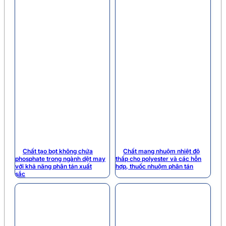
Chất tạo bọt không chứa
Chất mang nhuộm nhiệt độ
phosphate trong ngành dệt may
thấp cho polyester và các hỗn
với khả năng phân tán xuất
hợp, thuốc nhuộm phân tán
sắc