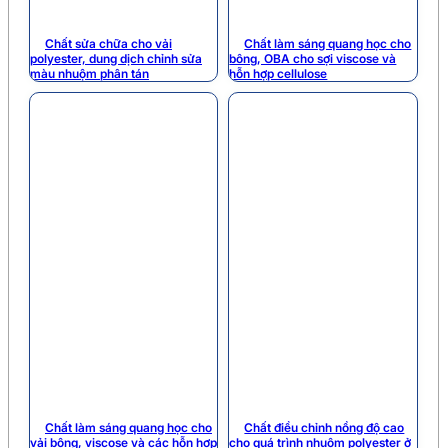
Chất sửa chữa cho vải
Chất làm sáng quang học cho
polyester, dung dịch chỉnh sửa
bông, OBA cho sợi viscose và
màu nhuộm phân tán
hỗn hợp cellulose
Chất làm sáng quang học cho
Chất điều chỉnh nồng độ cao
vải bông, viscose và các hỗn hợp
cho quá trình nhuộm polyester ở