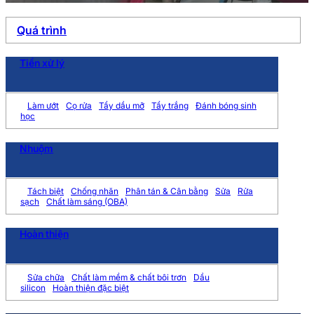
Quá trình
Tiền xử lý
Làm ướt
Cọ rửa
Tẩy dầu mỡ
Tẩy trắng
Đánh bóng sinh
học
Nhuộm
Tách biệt
Chống nhăn
Phân tán & Cân bằng
Sửa
Rửa
sạch
Chất làm sáng (OBA)
Hoàn thiện
Sửa chữa
Chất làm mềm & chất bôi trơn
Dầu
silicon
Hoàn thiện đặc biệt