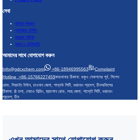
সেবা
কাস্টম সমাধান
ফ্যাব্রিক টেস্টিং
সহায়ক পরীক্ষা
নমুনা ও ডেলিভারি
আমাদের সাথে যোগাযোগ করুন
Info@gdcxchem.com
+86-18946995563
Complaint
Hotline :+86-15766227459
কারখানার ঠিকানা: গুকুও সেকশনের পূর্ব, সিশেন
রোড, লিয়াংইং টাউন, চাওনান জেলা, শান্তউ সিটি, গুয়াংডং প্রদেশ, চীন
অফিসের
ঠিকানা: 8 তলা, লেচাও বিল্ডিং, হুয়াংশান রোড, লংহু জেলা, শান্তৌ সিটি, গুয়াংডং
প্রদেশ, চীন
এখন আমাদের সাথে যোগাযোগ করুন