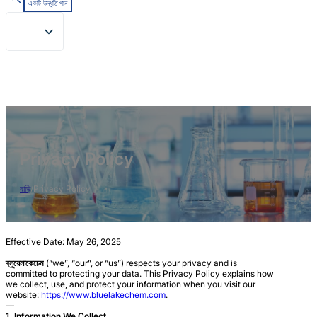
একটি উদ্ধৃতি পান
Privacy Policy
বাড়ি
/
Privacy Policy
Effective Date: May 26, 2025
ব্লুয়েলাকেচেম
(“we”, “our”, or “us”) respects your privacy and is
committed to protecting your data. This Privacy Policy explains how
we collect, use, and protect your information when you visit our
website:
https://www.bluelakechem.com
.
—
1. Information We Collect