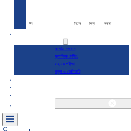
উল
লিনেন
সিল্ক
অন্যরা
R & D
সেবা
কাস্টম সমাধান
ফ্যাব্রিক টেস্টিং
সহায়ক পরীক্ষা
নমুনা ও ডেলিভারি
সম্পর্কে
ব্লগ এবং খবর
যোগাযোগ