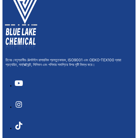
চীনের নেতৃস্থানীয় টেক্সটাইল রাসায়নিক প্রস্তুতকারক, ISO9001 এবং OEKO-TEX100 দ্বারা
প্রত্যয়িত, সার্ফ্যাক্ট্যান্ট, সিলিকন এবং পলিমার সমাপ্তির উপর দৃষ্টি নিবদ্ধ করে।