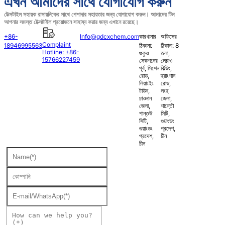
এখন আমাদের সাথে যোগাযোগ করুন
টেক্সটাইল সহায়ক রাসায়নিকের সাথে পেশাদার সহায়তার জন্য যোগাযোগ করুন। আমাদের টিম
আপনার সমস্ত টেক্সটাইল প্রয়োজনে সাহায্য করার জন্য এখানে রয়েছে।
+86-
Info@gdcxchem.com
কারখানার
অফিসের
Complaint
18946995563
ঠিকানা:
ঠিকানা: 8
Hotline: +86-
গুকুও
তলা,
15766227459
সেকশনের
লেচাও
পূর্ব, সিশেন
বিল্ডিং,
রোড,
হুয়াংশান
লিয়াংইং
রোড,
টাউন,
লংহু
চাওনান
জেলা,
জেলা,
শান্তৌ
শান্তউ
সিটি,
সিটি,
গুয়াংডং
গুয়াংডং
প্রদেশ,
প্রদেশ,
চীন
চীন