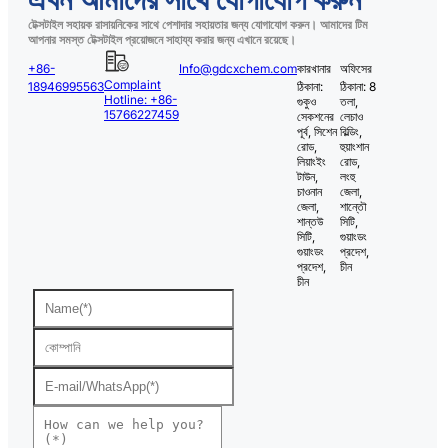
টেক্সটাইল সহায়ক রাসায়নিকের সাথে পেশাদার সহায়তার জন্য যোগাযোগ করুন। আমাদের টিম
আপনার সমস্ত টেক্সটাইল প্রয়োজনে সাহায্য করার জন্য এখানে রয়েছে।
+86-
Info@gdcxchem.com
কারখানার
অফিসের
Complaint
18946995563
ঠিকানা:
ঠিকানা: 8
Hotline: +86-
গুকুও
তলা,
15766227459
সেকশনের
লেচাও
পূর্ব, সিশেন
বিল্ডিং,
রোড,
হুয়াংশান
লিয়াংইং
রোড,
টাউন,
লংহু
চাওনান
জেলা,
জেলা,
শান্তৌ
শান্তউ
সিটি,
সিটি,
গুয়াংডং
গুয়াংডং
প্রদেশ,
প্রদেশ,
চীন
চীন