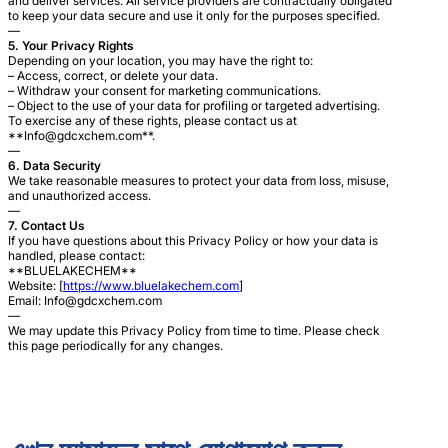
and deliver services. All service providers are contractually obligated
to keep your data secure and use it only for the purposes specified.
—
5. Your Privacy Rights
Depending on your location, you may have the right to:
– Access, correct, or delete your data.
– Withdraw your consent for marketing communications.
– Object to the use of your data for profiling or targeted advertising.
To exercise any of these rights, please contact us at
**
Info@gdcxchem.com
**.
—
6. Data Security
We take reasonable measures to protect your data from loss, misuse,
and unauthorized access.
—
7. Contact Us
If you have questions about this Privacy Policy or how your data is
handled, please contact:
**BLUELAKECHEM**
Website: [
https://www.bluelakechem.com
]
Email:
Info@gdcxchem.com
—
We may update this Privacy Policy from time to time. Please check
this page periodically for any changes.