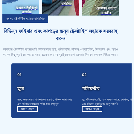
রাসায়নিক
টেক্সটাইল প্রিট্রিটমেন্ট
টেক্সটাইল সমাপ্তি
রাসায়নিক
রাসায়নিক
সমস্ত টেক্সটাইল সহায়ক রাসায়নিক
বিভিন্ন ফাইবার এবং কাপড়ের জন্য টেক্সটাইল সহায়ক সরবরাহ
করুন
আমাদের টেক্সটাইল সহায়কগুলি কার্যকরভাবে তুলা, পলিয়েস্টার, নাইলন, এক্রাইলিক, ভিসকোস এবং আরও
অনেক কিছু প্রক্রিয়া করতে পারে, রঞ্জন এবং শেষ প্রক্রিয়াকরণে চমৎকার বিতরণ ফলাফল নিশ্চিত করে।
01
02
তুলা
পলিয়েস্টার
নরম, আরামদায়ক, শ্বাসপ্রশ্বাসযোগ্য, বিভিন্ন জামাকাপড়
দৃঢ়, বলি-প্রতিরোধী, এবং দ্রুত-শুকানো, পোশাক, বিছা
এবং পরিবারের আইটেম তৈরির জন্য উপযুক্ত
এবং বহিরঙ্গন ফ্যাব্রিকের জন্য আদর্শ।
আরও দেখুন
আরও দেখুন