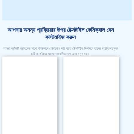
আপনার অনন্য প্রক্রিয়ার উপর টেক্সটাইল কেমিক্যাল বেস
কাস্টমাইজ করুন
আমরা প্রতিটি গ্রাহকের সাথে ঘনিষ্ঠভাবে যোগাযোগ করি যাতে টেক্সটাইল উৎপাদনে তাদের ব্যক্তিগতকৃত
চাহিদা মেটাতে সকল সহযোগিতা দক্ষ এবং মসৃণ হয়।