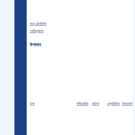
নতুন টেক্সটাইল
কেমিক্যালস
উপাদান
তুলা
পলিয়েস্টার
নাইলন
এক্রাইলিক
ভিসকোস