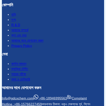
কোম্পানি
বাড়ি
পণ্য
R & D
আমাদের সম্পর্কে
ব্লগ এবং খবর
আমাদের সাথে যোগাযোগ করুন
Privacy Policy
সেবা
কাস্টম সমাধান
ফ্যাব্রিক টেস্টিং
সহায়ক পরীক্ষা
নমুনা ও ডেলিভারি
আমাদের সাথে যোগাযোগ করুন
Info@gdcxchem.com
+86-18946995563
Complaint
Hotline :+86-15766227459
কারখানার ঠিকানা: গুকুও সেকশনের পূর্ব, সিশেন