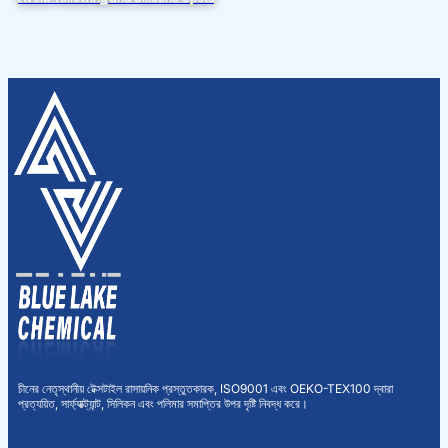
চীনের নেতৃস্থানীয় টেক্সটাইল রাসায়নিক প্রস্তুতকারক, ISO9001 এবং OEKO-TEX100 দ্বারা
প্রত্যয়িত, সার্ফ্যাক্ট্যান্ট, সিলিকন এবং পলিমার সমাপ্তির উপর দৃষ্টি নিবদ্ধ করে।