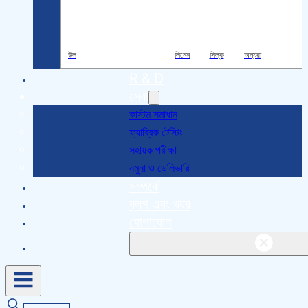
উল
লিনেন
সিল্ক
অন্যরা
R & D
সেবা
কাস্টম সমাধান
ফ্যাব্রিক টেস্টিং
সহায়ক পরীক্ষা
নমুনা ও ডেলিভারি
সম্পর্কে
ব্লগ এবং খবর
যোগাযোগ