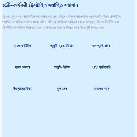
মাল্টি-কার্যকরী টেক্সটাইল সমাপ্তি সমাধান
আমরা ফর্মুলেশন, অপ্টিমাইজ করা কর্মক্ষমতা এবং পরিবেশ বান্ধব বিকল্পগুলির সাথে কাস্টমাইজড টেক্সটাইল
সমাপ্তি রাসায়নিক সমাধান অফার করি। বিভিন্ন ফ্যাব্রিক প্রক্রিয়ার জন্য উপযুক্ত, বিশেষ ফিনিশিং এবং
টেক্সটাইল বৈশিষ্ট্যের উন্নতিতে এবং ফ্যাব্রিকের গুণমান উন্নত করার উপর দৃষ্টি নিবদ্ধ করে।
ময়েশ্চার উইকিং
অ্যান্টি-ব্যাকটেরিয়াল
জল প্রতিরোধক
দ্রুত শুকানো
অ্যান্টি-মিল্ডিউ
UV প্রতিরোধী
ইনফ্রারেড উষ্ণ
কুল সেন্স
ত্বকের যত্ন