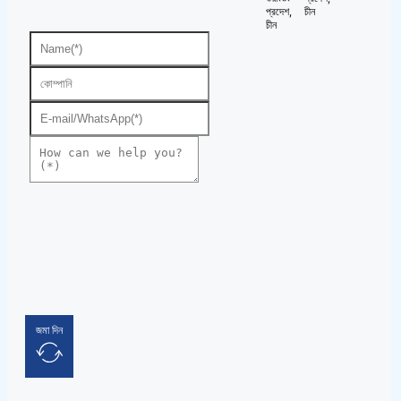
প্রদেশ,
চীন
চীন
জমা দিন