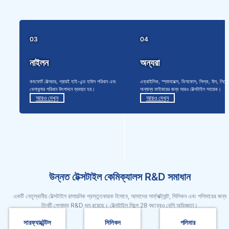
03
04
নাইলন
অন্যরা
কমফোর্ট টেক্সচার, প্রায়ই হাই-এন্ড হাউস পরিধান এবং
এক্রাইলিক, স্প্যানডেক্স, ভিসকোস, সিল্ক, উল, লিনেন
খেলাধুলার পরিধান উৎপাদনে ব্যবহৃত হয়।
অন্যান্য ফাইবারের জন্য আরও টেক্সটাইল সহায়ক।
আরও দেখুন
আরও দেখুন
উন্নত টেক্সটাইল কেমিক্যালস R&D সমাধান
একটি নেতৃস্থানীয় টেক্সটাইল রাসায়নিক প্রস্তুতকারক হিসাবে, আমাদের সার্ফ্যাক্ট্যান্ট, সিলিকন এবং পলিমারের জন্য
তিনটি পেশাদার R&D দল রয়েছে। টেক্সটাইল শিল্পে 28 বছরেরও বেশি অভিজ্ঞতা।
সারফ্যাক্টেন্টস
সিলিকন
পলিমার