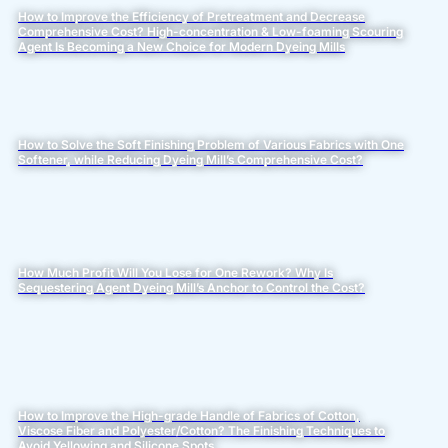
How to Improve the Efficiency of Pretreatment and Decrease
Comprehensive Cost? High-concentration & Low-foaming Scouring
Agent Is Becoming a New Choice for Modern Dyeing Mills
How to Solve the Soft Finishing Problem of Various Fabrics with One
Softener, while Reducing Dyeing Mill’s Comprehensive Cost?
How Much Profit Will You Lose for One Rework? Why Is
Sequestering Agent Dyeing Mill’s Anchor to Control the Cost?
How to Improve the High-grade Handle of Fabrics of Cotton,
Viscose Fiber and Polyester/Cotton? The Finishing Techniques to
Avoid Yellowing and Silicone Spots