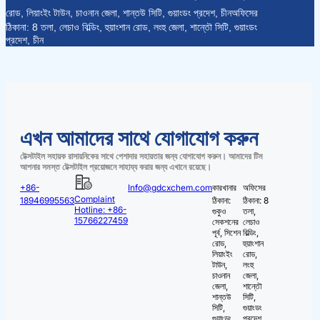
রোড, লিয়াংইং টাউন, চাওনান জেলা, শান্তউ সিটি, গুয়াংডং প্রদেশ, চীন
অফিসের
ঠিকানা: 8 তলা, লেচাও বিল্ডিং, হুয়াংশান রোড, লংহু জেলা, শান্তৌ সিটি, গুয়াংডং
প্রদেশ, চীন
এখন আমাদের সাথে যোগাযোগ করুন
টেক্সটাইল সহায়ক রাসায়নিকের সাথে পেশাদার সহায়তার জন্য যোগাযোগ করুন। আমাদের টিম
আপনার সমস্ত টেক্সটাইল প্রয়োজনে সাহায্য করার জন্য এখানে রয়েছে।
+86-
Info@gdcxchem.com
কারখানার
অফিসের
Complaint
18946995563
ঠিকানা:
ঠিকানা: 8
Hotline: +86-
গুকুও
তলা,
15766227459
সেকশনের
লেচাও
পূর্ব, সিশেন
বিল্ডিং,
রোড,
হুয়াংশান
লিয়াংইং
রোড,
টাউন,
লংহু
চাওনান
জেলা,
জেলা,
শান্তৌ
শান্তউ
সিটি,
সিটি,
গুয়াংডং
গুয়াংডং
প্রদেশ,