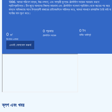
1996. আমরা পরিবেশ বান্ধব, উচ্চ-দক্ষতা, এবং সাশ্রয়ী মূল্যের টেক্সটাইল সহায়ক সরবরাহ করতে
প্রতিশ্রুতিবদ্ধ। চীন জুড়ে আমাদের নিজস্ব কারখানা এবং টেক্সটাইল গবেষণা প্রতিষ্ঠান থেকে বছরের পর বছর
বাস্তব অভিজ্ঞতার সাথে বিশ্বব্যাপী বাজারের চাহিদাগুলিকে সারিবদ্ধ করে, আমরা সাবধানে রাসায়নিক তৈরি করি যা
সর্বোচ্চ মান পূরণ করে।
0
টন
0
প্রকার
0
㎡
বার্ষিক আউটপুট
টেক্সটাইল সহায়ক
উৎপাদন এলাকা
এখনই যোগাযোগ করুন!
ব্লগ এবং খবর