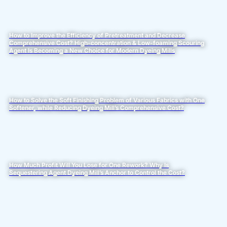
How to Improve the Efficiency of Pretreatment and Decrease
Comprehensive Cost? High-concentration & Low-foaming Scouring
Agent Is Becoming a New Choice for Modern Dyeing Mills
How to Solve the Soft Finishing Problem of Various Fabrics with One
Softener, while Reducing Dyeing Mill’s Comprehensive Cost?
How Much Profit Will You Lose for One Rework? Why Is
Sequestering Agent Dyeing Mill’s Anchor to Control the Cost?