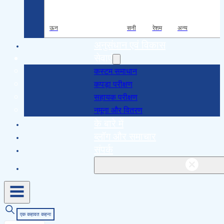
ऊन
सनी
रेशम
अन्य
अनुसंधान एवं विकास
सेवाएं
कस्टम समाधान
कपड़ा परीक्षण
सहायक परीक्षण
नमूना और वितरण
के बारे में
ब्लॉग और समाचार
संपर्क
एक कहावत कहना