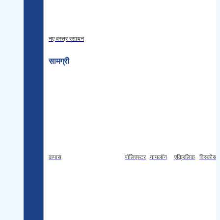
नए वस्त्र रसायन
सामग्री
कपास
पॉलिएस्टर
नायलॉन
एक्रिलिक
विस्कोस