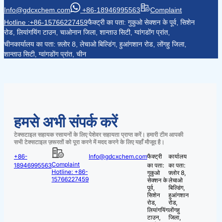
Info@gdcxchem.com
+86-18946995563
Complaint
Hotline :+86-15766227459
फैक्ट्री का पता: गुकुओ सेक्शन के पूर्व, सिशेन
रोड, लियांगयिंग टाउन, चाओनान जिला, शान्ताउ सिटी, ग्वांगडोंग प्रांत,
चीन
कार्यालय का पता: फ़्लोर 8, लेचाओ बिल्डिंग, हुआंगशान रोड, लोंगहु जिला,
शान्ताउ सिटी, ग्वांगडोंग प्रांत, चीन
हमसे अभी संपर्क करें
टेक्सटाइल सहायक रसायनों के लिए पेशेवर सहायता प्राप्त करें। हमारी टीम आपकी
सभी टेक्सटाइल ज़रूरतों को पूरा करने में मदद करने के लिए यहाँ मौजूद है।
+86-
Info@gdcxchem.com
फैक्ट्री
कार्यालय
Complaint
18946995563
का पता:
का पता:
Hotline: +86-
गुकुओ
फ़्लोर 8,
15766227459
सेक्शन के
लेचाओ
पूर्व,
बिल्डिंग,
सिशेन
हुआंगशान
रोड,
रोड,
लियांगयिंग
लोंगहु
टाउन,
जिला,