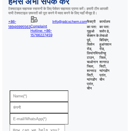
हमसे अभी संपर्क करें
टेक्सटाइल सहायक रसायनों के लिए पेशेवर सहायता प्राप्त करें। हमारी टीम आपकी
सभी टेक्सटाइल ज़रूरतों को पूरा करने में मदद करने के लिए यहाँ मौजूद है।
+86-
Info@gdcxchem.com
फैक्ट्री
कार्यालय
Complaint
18946995563
का पता:
का पता:
Hotline: +86-
गुकुओ
फ़्लोर 8,
15766227459
सेक्शन के
लेचाओ
पूर्व,
बिल्डिंग,
सिशेन
हुआंगशान
रोड,
रोड,
लियांगयिंग
लोंगहु
टाउन,
जिला,
चाओनान
शान्ताउ
जिला,
सिटी,
शान्ताउ
ग्वांगडोंग
सिटी,
प्रांत,
ग्वांगडोंग
चीन
प्रांत,
चीन