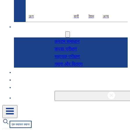
ऊन
सनी
रेशम
अन्य
अनुसंधान एवं विकास
सेवाएं
कस्टम समाधान
कपड़ा परीक्षण
सहायक परीक्षण
नमूना और वितरण
के बारे में
ब्लॉग और समाचार
संपर्क
एक कहावत कहना