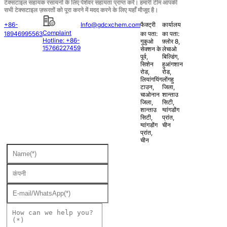
टेक्सटाइल सहायक रसायनों के लिए पेशेवर सहायता प्राप्त करें। हमारी टीम आपकी
सभी टेक्सटाइल ज़रूरतों को पूरा करने में मदद करने के लिए यहाँ मौजूद है।
+86-
Info@gdcxchem.com
फैक्ट्री
कार्यालय
Complaint
18946995563
का पता:
का पता:
Hotline: +86-
गुकुओ
फ़्लोर 8,
15766227459
सेक्शन के
लेचाओ
पूर्व,
बिल्डिंग,
सिशेन
हुआंगशान
रोड,
रोड,
लियांगयिंग
लोंगहु
टाउन,
जिला,
चाओनान
शान्ताउ
जिला,
सिटी,
शान्ताउ
ग्वांगडोंग
सिटी,
प्रांत,
ग्वांगडोंग
चीन
प्रांत,
चीन