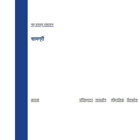
नए वस्त्र रसायन
सामग्री
कपास
पॉलिएस्टर
नायलॉन
एक्रिलिक
विस्कोस