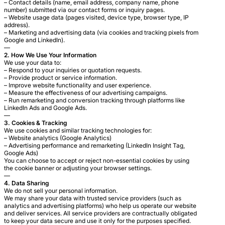
– Contact details (name, email address, company name, phone
number) submitted via our contact forms or inquiry pages.
– Website usage data (pages visited, device type, browser type, IP
address).
– Marketing and advertising data (via cookies and tracking pixels from
Google and LinkedIn).
—
2. How We Use Your Information
We use your data to:
– Respond to your inquiries or quotation requests.
– Provide product or service information.
– Improve website functionality and user experience.
– Measure the effectiveness of our advertising campaigns.
– Run remarketing and conversion tracking through platforms like
LinkedIn Ads and Google Ads.
—
3. Cookies & Tracking
We use cookies and similar tracking technologies for:
– Website analytics (Google Analytics)
– Advertising performance and remarketing (LinkedIn Insight Tag,
Google Ads)
You can choose to accept or reject non-essential cookies by using
the cookie banner or adjusting your browser settings.
—
4. Data Sharing
We do not sell your personal information.
We may share your data with trusted service providers (such as
analytics and advertising platforms) who help us operate our website
and deliver services. All service providers are contractually obligated
to keep your data secure and use it only for the purposes specified.