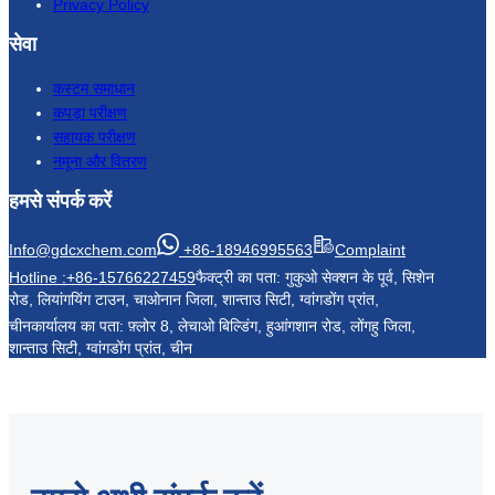
Privacy Policy
सेवा
कस्टम समाधान
कपड़ा परीक्षण
सहायक परीक्षण
नमूना और वितरण
हमसे संपर्क करें
Info@gdcxchem.com
+86-18946995563
Complaint
Hotline :+86-15766227459
फैक्ट्री का पता: गुकुओ सेक्शन के पूर्व, सिशेन
रोड, लियांगयिंग टाउन, चाओनान जिला, शान्ताउ सिटी, ग्वांगडोंग प्रांत,
चीन
कार्यालय का पता: फ़्लोर 8, लेचाओ बिल्डिंग, हुआंगशान रोड, लोंगहु जिला,
शान्ताउ सिटी, ग्वांगडोंग प्रांत, चीन