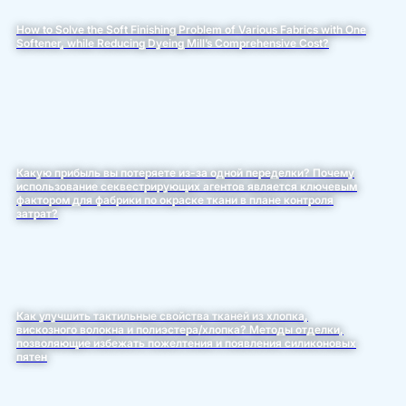
How to Solve the Soft Finishing Problem of Various Fabrics with One
Softener, while Reducing Dyeing Mill’s Comprehensive Cost?
Какую прибыль вы потеряете из-за одной переделки? Почему
использование секвестрирующих агентов является ключевым
фактором для фабрики по окраске ткани в плане контроля
затрат?
Как улучшить тактильные свойства тканей из хлопка,
вискозного волокна и полиэстера/хлопка? Методы отделки,
позволяющие избежать пожелтения и появления силиконовых
пятен