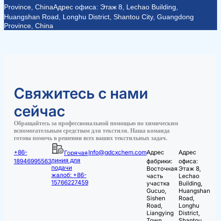
Province, China
Адрес офиса: Этаж 8, Lechao Building,
Huangshan Road, Longhu District, Shantou City, Guangdong
Province, China
Свяжитесь с нами
сейчас
Обращайтесь за профессиональной помощью по химическим
вспомогательным средствам для текстиля. Наша команда
готова помочь в решении всех ваших текстильных задач.
+86-
Info@gdcxchem.com
Адрес
Адрес
Горячая
линия для
18946995563
фабрики:
офиса:
подачи
Восточная
Этаж 8,
жалоб: +86-
часть
Lechao
15766227459
участка
Building,
Gucuo,
Huangshan
Sishen
Road,
Road,
Longhu
Liangying
District,
Town,
Shantou