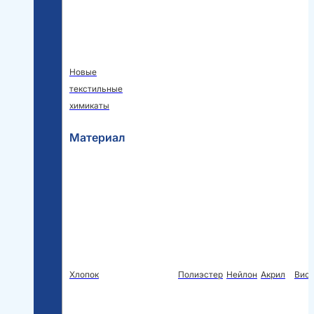
Новые
текстильные
химикаты
Материал
Хлопок
Полиэстер
Нейлон
Акрил
Виск