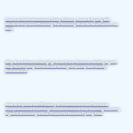
Don’t Let the Pretreatment Delay Delivery Time! If Dyeing Mill
Wants to Improve Efficiency, the Scouring Must Be Modified in This
Way
Why Are All Peers Changing? How Does “Nonionic Wetting Agent”
Help Your Dyeing Mill to Break through Capacity and Quality
Bottlenecks?
How to Improve the Efficiency of Pretreatment and Decrease
Comprehensive Cost? High-concentration & Low-foaming Scouring
Agent Is Becoming a New Choice for Modern Dyeing Mills