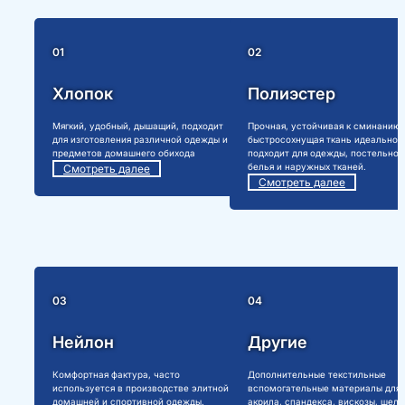
01
02
Хлопок
Полиэстер
Мягкий, удобный, дышащий, подходит
Прочная, устойчивая к сминанию 
для изготовления различной одежды и
быстросохнущая ткань идеально
предметов домашнего обихода
подходит для одежды, постельног
белья и наружных тканей.
Смотреть далее
Смотреть далее
03
04
Нейлон
Другие
Комфортная фактура, часто
Дополнительные текстильные
используется в производстве элитной
вспомогательные материалы для
домашней и спортивной одежды.
акрила, спандекса, вискозы, шелк