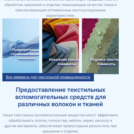
обработки, крашения и отделки, повышающие качество ткани и
обеспечивающие оптимальные эксплуатационные
характеристики.
Предварительная
обработка текстиля
Химикаты
Крашение текстиля
Отделка текстиля
Химикаты
Химикаты
Все химикаты для текстильной промышленности
Предоставление текстильных
вспомогательных средств для
различных волокон и тканей
Наши текстильно-вспомогательные вещества могут эффективно
обрабатывать хлопок, полиэстер, нейлон, акрил, вискозу и
другие материалы, обеспечивая превосходные результаты при
крашении и отделке.