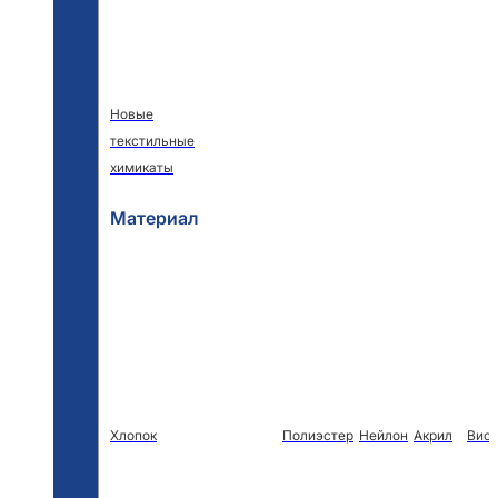
Новые
текстильные
химикаты
Материал
Хлопок
Полиэстер
Нейлон
Акрил
Виск