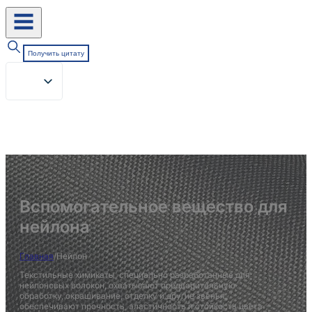
Получить цитату
Вспомогательное вещество для
нейлона
Главная
/
Нейлон
Текстильные химикаты, специально разработанные для
нейлоновых волокон, охватывают предварительную
обработку, окрашивание, отделку и другие звенья,
обеспечивают прочность, эластичность и стойкость цвета