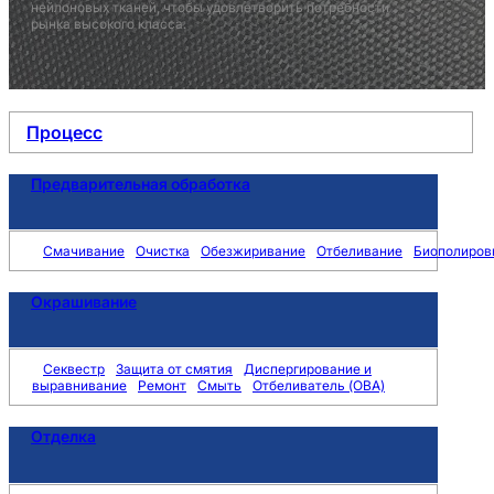
нейлоновых тканей, чтобы удовлетворить потребности
рынка высокого класса.
Процесс
Предварительная обработка
Смачивание
Очистка
Обезжиривание
Отбеливание
Биополиров
Окрашивание
Секвестр
Защита от смятия
Диспергирование и
выравнивание
Ремонт
Смыть
Отбеливатель (OBA)
Отделка