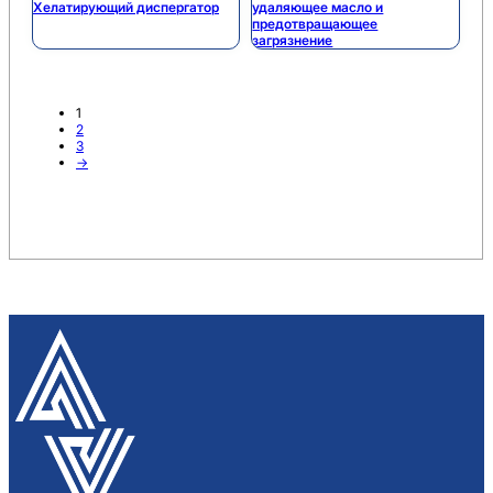
Хелатирующий диспергатор
удаляющее масло и
предотвращающее
загрязнение
1
2
3
→