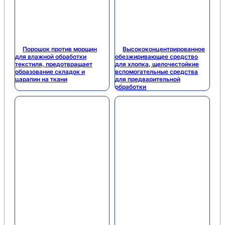
Порошок против морщин
Высококонцентрированное
для влажной обработки
обезжиривающее средство
текстиля, предотвращает
для хлопка, щелочестойкие
образование складок и
вспомогательные средства
царапин на ткани
для предварительной
обработки