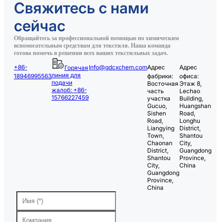
Свяжитесь с нами
сейчас
Обращайтесь за профессиональной помощью по химическим
вспомогательным средствам для текстиля. Наша команда
готова помочь в решении всех ваших текстильных задач.
+86-
Info@gdcxchem.com
Адрес
Адрес
Горячая
линия для
18946995563
фабрики:
офиса:
подачи
Восточная
Этаж 8,
жалоб: +86-
часть
Lechao
15766227459
участка
Building,
Gucuo,
Huangshan
Sishen
Road,
Road,
Longhu
Liangying
District,
Town,
Shantou
Chaonan
City,
District,
Guangdong
Shantou
Province,
City,
China
Guangdong
Province,
China