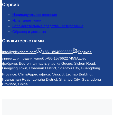
Сервис
Индивидуальное решение
Испытание ткани
Вспомогательные средства Тестирование
Образец и доставка
Свяжитесь с нами
Info@gdcxchem.com
+86-18946995563
Горячая
линия для подачи жалоб :+86-15766227459
Адрес
фабрики: Восточная часть участка Gucuo, Sishen Road,
Liangying Town, Chaonan District, Shantou City, Guangdong
Province, China
Адрес офиса: Этаж 8, Lechao Building,
Huangshan Road, Longhu District, Shantou City, Guangdong
Province, China