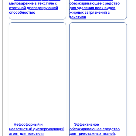
мыловарение в текстиле с
обезжиривающее средство
отличной диспергирующей
для удаления всех видов
способностью
жирных загрязнений с
текстиля
Нефосфорный и
Эффективное
неазотистый диспергирующий
обезжиривающее средство
агент для текстиля
для трикотажных тканей,