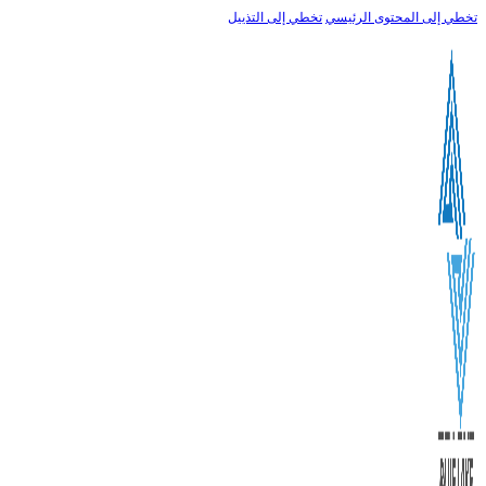
سي
تخطي إلى التذييل