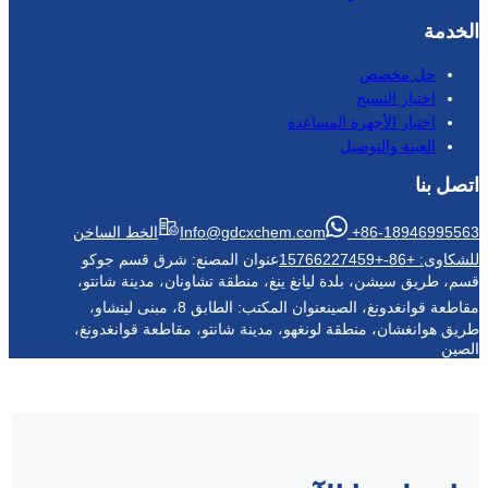
المساعدة
Info@gdcxchem.com
الخط الساخن
عنوان المصنع: شرق قسم جوكو
 ليانغ ينغ، منطقة تشاونان، مدينة شانتو،
ين
عنوان المكتب: الطابق 8، مبنى ليتشاو،
 لونغهو، مدينة شانتو، مقاطعة قوانغدونغ،