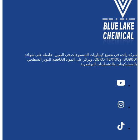
ماويات المنسوجات في الصين، حاصلة على شهادة
ISO9001 وOEKO-TEX100، وتركز على المواد الخافضة للتوتر السطحي
البوليمرية.