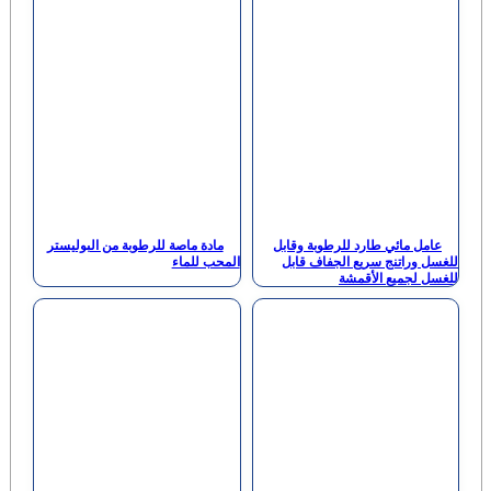
لرطوبة وقابل
مادة ماصة للرطوبة من البوليستر
لجفاف قابل
المحب للماء
ة