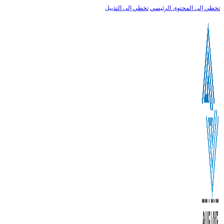
سي
تخطي إلى التذييل