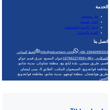
المساعدة
Info@gdcxchem.com
الخط الساخن
عنوان المصنع: شرق قسم جوكو
 ليانغ ينغ، منطقة تشاونان، مدينة شانتو،
ين
عنوان المكتب: الطابق 8، مبنى ليتشاو،
 لونغهو، مدينة شانتو، مقاطعة قوانغدونغ،