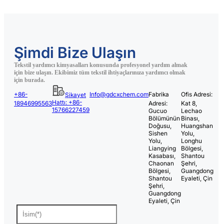
Şimdi Bize Ulaşın
Tekstil yardımcı kimyasalları konusunda profesyonel yardım almak
için bize ulaşın. Ekibimiz tüm tekstil ihtiyaçlarınıza yardımcı olmak
için burada.
+86-
Info@gdcxchem.com
Fabrika
Ofis Adresi:
Şikayet
Hattı: +86-
18946995563
Adresi:
Kat 8,
15766227459
Gucuo
Lechao
Bölümünün
Binası,
Doğusu,
Huangshan
Sishen
Yolu,
Yolu,
Longhu
Liangying
Bölgesi,
Kasabası,
Shantou
Chaonan
Şehri,
Bölgesi,
Guangdong
Shantou
Eyaleti, Çin
Şehri,
Guangdong
Eyaleti, Çin