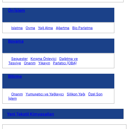
Ön İşlem
Islatma
Ovma
Yağ Alma
Ağartma
Bio Parlatma
Boyama
Sequester
Kırışma Önleyici
Dağıtma ve
Tesviye
Onarım
Yıkayın
Parlatıcı (OBA)
Bitirme
Onarım
Yumuşatıcı ve Yağlayıcı
Silikon Yağı
Özel Son
İşlem
Yeni Tekstil Kimyasalları