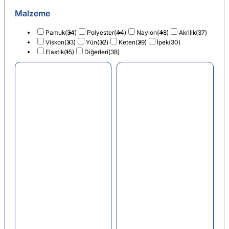
Malzeme
Pamuk
(34)
Polyester
(44)
Naylon
(48)
Akrilik
(37)
Viskon
(33)
Yün
(32)
Keten
(29)
İpek
(30)
Elastik
(15)
Diğerleri
(38)