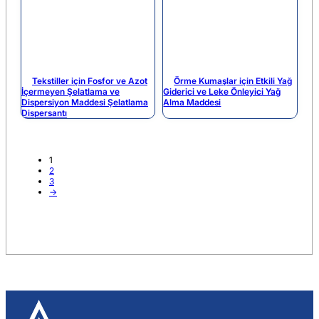
Tekstiller için Fosfor ve Azot
Örme Kumaşlar için Etkili Yağ
İçermeyen Şelatlama ve
Giderici ve Leke Önleyici Yağ
Dispersiyon Maddesi Şelatlama
Alma Maddesi
Dispersantı
1
2
3
→