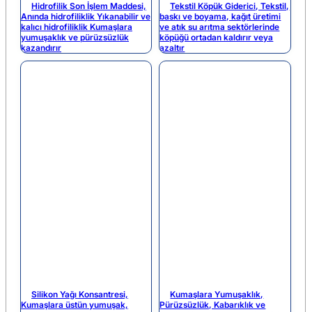
Hidrofilik Son İşlem Maddesi,
Tekstil Köpük Giderici, Tekstil,
Anında hidrofiliklik Yıkanabilir ve
baskı ve boyama, kağıt üretimi
kalıcı hidrofiliklik Kumaşlara
ve atık su arıtma sektörlerinde
yumuşaklık ve pürüzsüzlük
köpüğü ortadan kaldırır veya
kazandırır
azaltır
Silikon Yağı Konsantresi,
Kumaşlara Yumuşaklık,
Kumaşlara üstün yumuşak,
Pürüzsüzlük, Kabarıklık ve