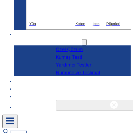
Yün
Keten
İpek
Diğerleri
AR-GE
Hizmetler
Özel Çözüm
Kumaş Testi
Yardımcı Testleri
Numune ve Teslimat
Hakkında
Bloglar & Haberler
İletişim