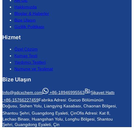
AR-GE
Hakkımızda
Bloglar & Haberler
Bize Ulaşın
Gizlilik Politikası
Hizmet
Özel Çözüm
Kumaş Testi
Yardımcı Testleri
Numune ve Teslimat
Bize Ulaşın
Info@gdcxchem.com
+86-18946995563
Şikayet Hattı
:+86-15766227459
Fabrika Adresi: Gucuo Bölümünün
Doğusu, Sishen Yolu, Liangying Kasabası, Chaonan Bölgesi,
Shantou Şehri, Guangdong Eyaleti, Çin
Ofis Adresi: Kat 8,
Lechao Binası, Huangshan Yolu, Longhu Bölgesi, Shantou
Şehri, Guangdong Eyaleti, Çin