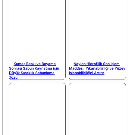
Kumaş Baskı ve Boyama
Naylon Hidrofilik Son İşlem
Sonrası Sabun Kaynatma için
Maddesi, Yıkanabilirliği ve Yüzey
Düşük Sıcaklık Sabunlama
Islanabilirliğini Artırır
Tozu