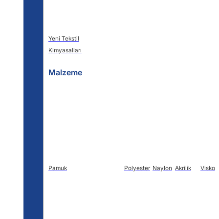
Yeni Tekstil
Kimyasalları
Malzeme
Pamuk
Polyester
Naylon
Akrilik
Viskon