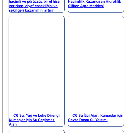
hacimli ve pürüzsüz bir el hissi
Hacimlilik Kazandıran Hidrofilik
verirken, elyaf esnekliğini ve
Silikon Apre Maddesi
şekil geri kazanımını artırır
C6 Su, Yağ ve Leke Dirençli
C6 Su İtici Ajan, Kumaşlar için
Kumaşlar için Su Geçirmez
Çevre Dostu Su Yalıtımı
Ajan