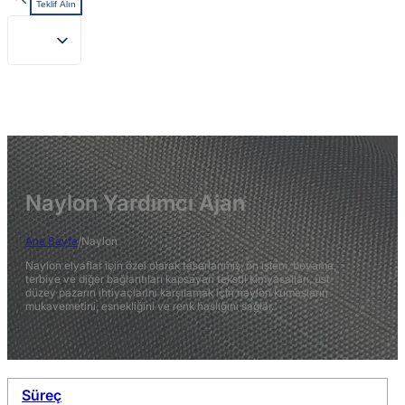
Teklif Alın
Naylon Yardımcı Ajan
Ana Sayfa
/
Naylon
Naylon elyaflar için özel olarak tasarlanmış, ön işlem, boyama,
terbiye ve diğer bağlantıları kapsayan tekstil kimyasalları, üst
düzey pazarın ihtiyaçlarını karşılamak için naylon kumaşların
mukavemetini, esnekliğini ve renk haslığını sağlar.
Süreç