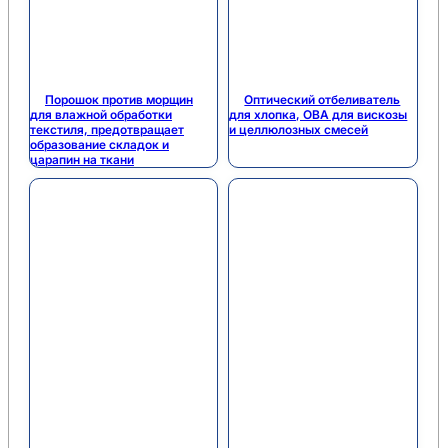
Порошок против морщин
Оптический отбеливатель
для влажной обработки
для хлопка, OBA для вискозы
текстиля, предотвращает
и целлюлозных смесей
образование складок и
царапин на ткани