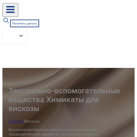
Получить цитату
Текстильно-вспомогательные
вещества Химикаты для
вискозы
Главная
/
Вискоза
Высококачественные химикаты для вискозы для
предварительной обработки, крашения и отделки.