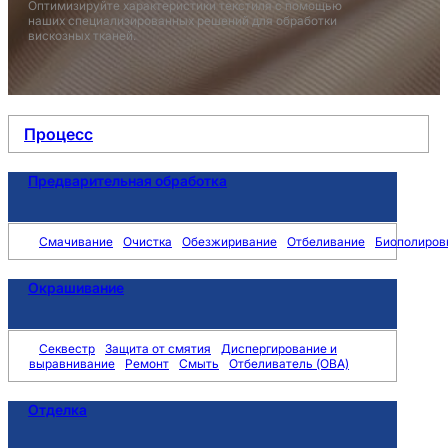
Оптимизируйте характеристики текстиля с помощью
наших специализированных решений для обработки
вискозных тканей.
Процесс
Предварительная обработка
Смачивание
Очистка
Обезжиривание
Отбеливание
Биополиров
Окрашивание
Секвестр
Защита от смятия
Диспергирование и
выравнивание
Ремонт
Смыть
Отбеливатель (OBA)
Отделка