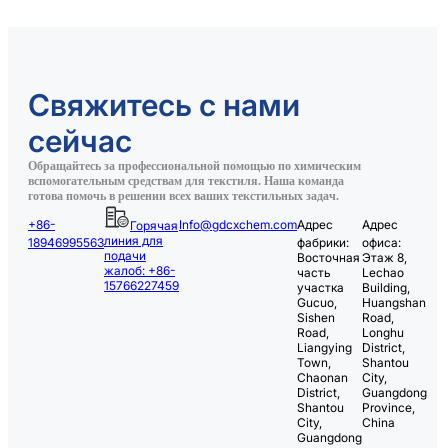
Свяжитесь с нами
сейчас
Обращайтесь за профессиональной помощью по химическим
вспомогательным средствам для текстиля. Наша команда
готова помочь в решении всех ваших текстильных задач.
+86-
Info@gdcxchem.com
Адрес
Адрес
Горячая
линия для
18946995563
фабрики:
офиса:
подачи
Восточная
Этаж 8,
жалоб: +86-
часть
Lechao
15766227459
участка
Building,
Gucuo,
Huangshan
Sishen
Road,
Road,
Longhu
Liangying
District,
Town,
Shantou
Chaonan
City,
District,
Guangdong
Shantou
Province,
City,
China
Guangdong