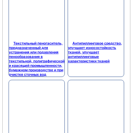
Текстильный пеногаситель,
Антипиллинговое средство,
предназначенный для
улучшает износостойкость
устранения или подавления
тканей, улучшает
пенообразования в
антипиллинговые
текстильной, полиграфической
характеристики тканей
и красящей промышленности,
бумажном производстве и при
очистке сточных вод