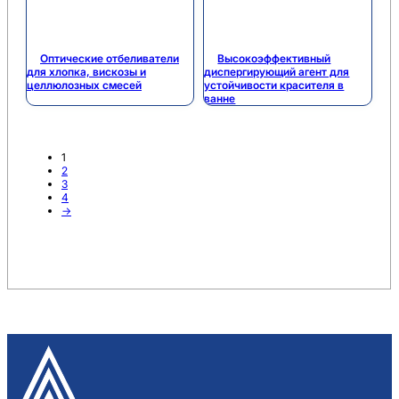
Оптические отбеливатели
Высокоэффективный
для хлопка, вискозы и
диспергирующий агент для
целлюлозных смесей
устойчивости красителя в
ванне
1
2
3
4
→