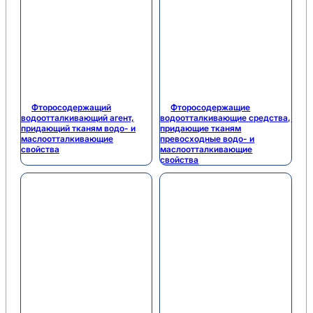
Фторосодержащий
Фторосодержащие
водоотталкивающий агент,
водоотталкивающие средства,
придающий тканям водо- и
придающие тканям
маслоотталкивающие
превосходные водо- и
свойства
маслоотталкивающие
свойства