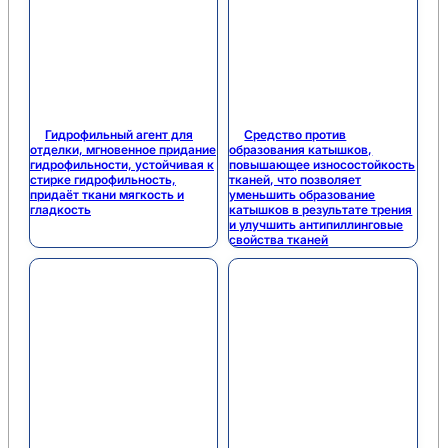
Гидрофильный агент для
Средство против
отделки, мгновенное придание
образования катышков,
гидрофильности, устойчивая к
повышающее износостойкость
стирке гидрофильность,
тканей, что позволяет
придаёт ткани мягкость и
уменьшить образование
гладкость
катышков в результате трения
и улучшить антипиллинговые
свойства тканей