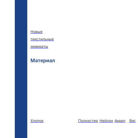
Новые
текстильные
химикаты
Материал
Хлопок
Полиэстер
Нейлон
Акрил
Виск