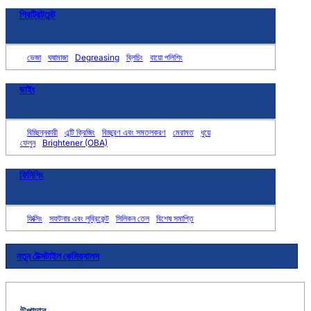
প্রিট্রিটমেন্ট
ভেজা
ঘষামাজা
Degreasing
ব্লিচিং
বায়ো পলিশিং
ডাইং
বিচ্ছিন্নকারী
এন্টি ক্রিজিং
বিচ্ছুরণ এবং সমতলকরণ
মেরামত
ধুয়ে
ফেলুন
Brightener (OBA)
ফিনিশিং
ফিক্সিং
সফটনার এবং লুব্রিকেন্ট
সিলিকন তেল
বিশেষ সমাপ্তি
নতুন টেক্সটাইল কেমিক্যালস
উপাদান