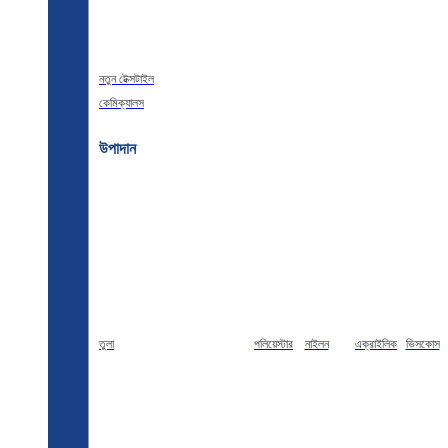
নতুন টেক্সটাইল
কেমিক্যালস
উপাদান
তুলা
পলিয়েস্টার
নাইলন
এক্রাইলিক
ভিসকোস