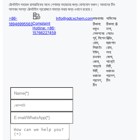
টেক্সটাইল সহায়ক রাসায়নিকের সাথে পেশাদার সহায়তার জন্য যোগাযোগ করুন। আমাদের টিম
আপনার সমস্ত টেক্সটাইল প্রয়োজনে সাহায্য করার জন্য এখানে রয়েছে।
+86-
Info@gdcxchem.com
কারখানার
অফিসের
Complaint
18946995563
ঠিকানা:
ঠিকানা: 8
Hotline: +86-
গুকুও
তলা,
15766227459
সেকশনের
লেচাও
পূর্ব, সিশেন
বিল্ডিং,
রোড,
হুয়াংশান
লিয়াংইং
রোড,
টাউন,
লংহু
চাওনান
জেলা,
জেলা,
শান্তৌ
শান্তউ
সিটি,
সিটি,
গুয়াংডং
গুয়াংডং
প্রদেশ,
প্রদেশ,
চীন
চীন