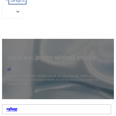
একটি উদ্ধৃতি পান
রেশমের জন্য টেক্সটাইল অক্সিলিয়ারি রাসায়নিক
বাড়ি
/
সিল্ক
আমরা রেশমের জন্য টেক্সটাইল রাসায়নিক তৈরি করি, যার মধ্যে রয়েছে ডাইং, ফিনিশিং এবং
প্রাক-চিকিত্সা সমাধান। আমাদের বিশেষ পণ্যগুলির সাথে সিল্কের কাপড়ের চেহারা, অনুভূতি এবং
স্থায়িত্ব উন্নত করুন।
প্রক্রিয়া