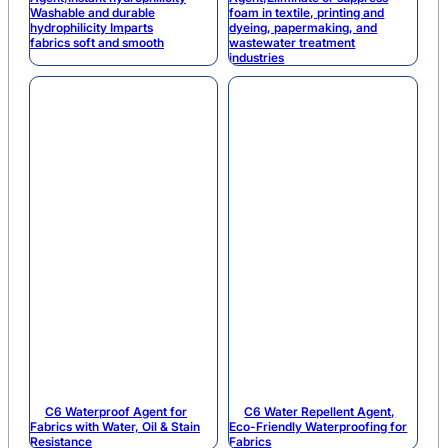
Washable and durable
foam in textile, printing and
hydrophilicity Imparts
dyeing, papermaking, and
fabrics soft and smooth
wastewater treatment
industries
C6 Waterproof Agent for
C6 Water Repellent Agent,
Fabrics with Water, Oil & Stain
Eco-Friendly Waterproofing for
Resistance
Fabrics