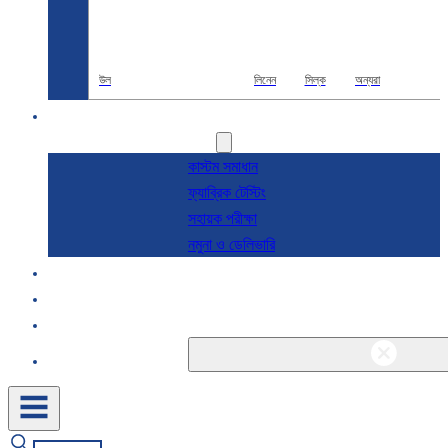
উল
লিনেন
সিল্ক
অন্যরা
R & D
সেবা
কাস্টম সমাধান
ফ্যাব্রিক টেস্টিং
সহায়ক পরীক্ষা
নমুনা ও ডেলিভারি
সম্পর্কে
ব্লগ এবং খবর
যোগাযোগ