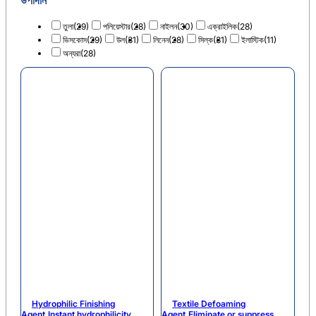
তুলা
(29)
পলিয়েস্টার
(28)
নাইলন
(30)
এক্রাইলিক
(28)
ভিসকোস
(29)
উল
(31)
লিনেন
(28)
সিল্ক
(31)
ইলাস্টিক
(11)
অন্যরা
(28)
Hydrophilic Finishing
Textile Defoaming
Agent,Instant hydrophilicity
Agent,Eliminate or suppress