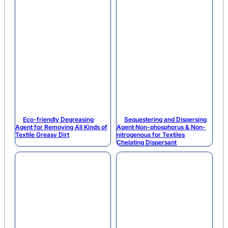
Eco-friendly Degreasing
Sequestering and Dispersing
Agent for Removing All Kinds of
Agent Non-phosphorus & Non-
Textile Greasy Dirt
nitrogenous for Textiles
Chelating Dispersant