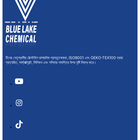
চীনের নেতৃস্থানীয় টেক্সটাইল রাসায়নিক প্রস্তুতকারক, ISO9001 এবং OEKO-TEX100 দ্বারা
প্রত্যয়িত, সার্ফ্যাক্ট্যান্ট, সিলিকন এবং পলিমার সমাপ্তির উপর দৃষ্টি নিবদ্ধ করে।