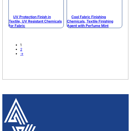
UV Protection Finish in
Cool Fabric Finishing
Textile, UV Resistant Chemicals
Chemicals, Textile Finishing
for Fabric
Agent with Perfume Mint
1
2
→