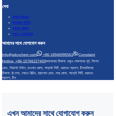
সেবা
কাস্টম সমাধান
ফ্যাব্রিক টেস্টিং
সহায়ক পরীক্ষা
নমুনা ও ডেলিভারি
আমাদের সাথে যোগাযোগ করুন
Info@gdcxchem.com
+86-18946995563
Complaint
Hotline :+86-15766227459
কারখানার ঠিকানা: গুকুও সেকশনের পূর্ব, সিশেন
রোড, লিয়াংইং টাউন, চাওনান জেলা, শান্তউ সিটি, গুয়াংডং প্রদেশ, চীন
অফিসের
ঠিকানা: 8 তলা, লেচাও বিল্ডিং, হুয়াংশান রোড, লংহু জেলা, শান্তৌ সিটি, গুয়াংডং
প্রদেশ, চীন
এখন আমাদের সাথে যোগাযোগ করুন