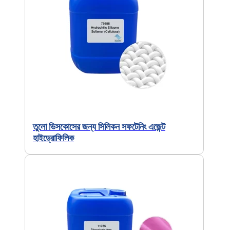
তুলো ভিসকোসের জন্য সিলিকন সফটেনিং এজেন্ট
হাইড্রোফিলিক