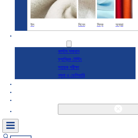
উল
লিনেন
সিল্ক
অন্যরা
R & D
সেবা
কাস্টম সমাধান
ফ্যাব্রিক টেস্টিং
সহায়ক পরীক্ষা
নমুনা ও ডেলিভারি
সম্পর্কে
ব্লগ এবং খবর
যোগাযোগ