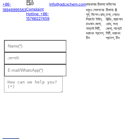
+86-
Info@gdcxchem.com
কারখানার ঠিকানা:
অফিসের
Complaint
18946995563
গুকুও সেকশনের
ঠিকানা: 8
Hotline: +86-
পূর্ব, সিশেন রোড,
তলা, লেচাও
15766227459
লিয়াংইং টাউন,
বিল্ডিং, হুয়াংশান
চাওনান জেলা,
রোড, লংহু
শান্তউ সিটি,
জেলা, শান্তৌ
গুয়াংডং প্রদেশ,
সিটি, গুয়াংডং
চীন
প্রদেশ, চীন