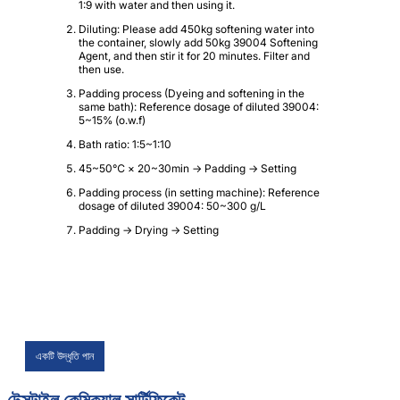
1:9 with water and then using it.
Diluting: Please add 450kg softening water into
the container, slowly add 50kg 39004 Softening
Agent, and then stir it for 20 minutes. Filter and
then use.
Padding process (Dyeing and softening in the
same bath): Reference dosage of diluted 39004:
5~15% (o.w.f)
Bath ratio: 1:5~1:10
45~50℃ × 20~30min → Padding → Setting
Padding process (in setting machine): Reference
dosage of diluted 39004: 50~300 g/L
Padding → Drying → Setting
একটি উদ্ধৃতি পান