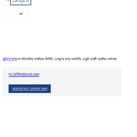
একটি উদ্ধৃতি পান
বাড়ি
/
পণ্য
/
তুলো পলিয়েস্টার ফ্যাব্রিক ফিনিশিং এজেন্টের জন্য সফটেনিং এজেন্ট ফ্যাটি অ্যাসিড সফটনার
মূল বৈশিষ্ট্য
ডাউনলোড করুন
আমাদের সাথে যোগাযোগ করুন