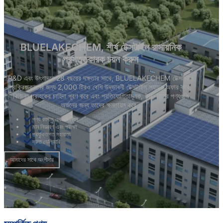
BLUELAKECHEM, শীর্ষ টেক্সটাইল রাসায়নিক
প্রস্তুতকারক চয়ন করুন
R&D এবং উৎপাদনে 28 বছরের দক্ষতার সাথে, BLUELAKECHEM টেক্সটাইল
প্রক্রিয়াকরণের জন্য 2,000 টিরও বেশি উদ্ভাবনী টেক্সটাইল সহায়ক অফার করে,
বিভিন্ন গ্রাহকের চাহিদা পূরণ করে এবং প্রতিযোগিতামূলক, উচ্চ-মানের পণ্যগুলি
অর্জনের জন্য তাদের ক্ষমতায়ন করে।
পণ্য কাস্টম এবং উন্নয়ন
মান নিয়ন্ত্রণ এবং পরীক্ষা
প্রযুক্তিগত সহায়তা
দ্রুত ডেলিভারি
আমাদের সাথে অংশীদার