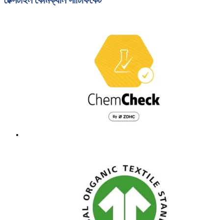
টেক্সটাইল কেমিক্যাল সার্টিফিকেট