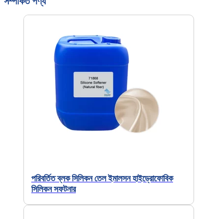
সম্পর্কিত পণ্য
পরিবর্তিত ব্লক সিলিকন তেল ইমালসন হাইড্রোফোবিক
সিলিকন সফটনার