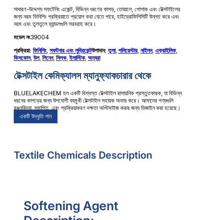
সাধারণ-উদ্দেশ্য সফটেনিং এজেন্ট, বিভিন্ন ধরণের কাপড়, তোয়ালে, পোশাক এবং টেক্সটাইলের
জন্য নরম ফিনিশিং প্রক্রিয়াতে প্রয়োগ করা যেতে পারে, হাইড্রোফিলিসিটি উন্নত করে এবং
নরম এবং তুলতুলে হ্যান্ডলগুলি সরবরাহ করে।
মডেল নং
39004
প্রক্রিয়া:
ফিনিশিং
,
সফটনার এবং লুব্রিকেন্ট
উপাদান:
তুলা
,
পলিয়েস্টার
,
নাইলন
,
এক্রাইলিক
,
ভিসকোস
,
উল
,
লিনেন
,
সিল্ক
,
ইলাস্টিক
,
অন্যরা
টেক্সটাইল কেমিক্যালস ম্যানুফ্যাকচারার থেকে
BLUELAKECHEM হল একটি বিশ্বস্ত টেক্সটাইল রাসায়নিক প্রস্তুতকারক, যা বিভিন্ন
ধরনের কাপড়ের জন্য উপযোগী বহুমুখী টেক্সটাইল সহায়ক অফার করে। আমাদের পণ্যগুলি
রঞ্জনবিদ্যা, সমাপ্তি, এবং প্রক্রিয়াকরণ দক্ষতা অপ্টিমাইজ করার জন্য ডিজাইন করা হয়েছে।
একটি উদ্ধৃতি পান
Textile Chemicals Description
Softening Agent