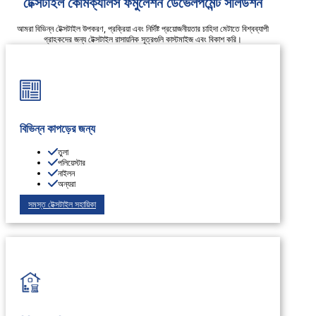
টেক্সটাইল কেমিক্যালস ফর্মুলেশন ডেভেলপমেন্ট সলিউশন
আমরা বিভিন্ন টেক্সটাইল উপকরণ, প্রক্রিয়া এবং নির্দিষ্ট প্রয়োজনীয়তার চাহিদা মেটাতে বিশ্বব্যাপী
গ্রাহকদের জন্য টেক্সটাইল রাসায়নিক সূত্রগুলি কাস্টমাইজ এবং বিকাশ করি।
বিভিন্ন কাপড়ের জন্য
তুলা
পলিয়েস্টার
নাইলন
অন্যরা
সমস্ত টেক্সটাইল সহায়িকা