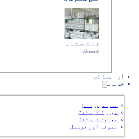
نیو ٹیکسٹائل
کیمیکل
آر اینڈ ڈی
خدمات
حسب ضرورت حل
فیبرک ٹیسٹنگ
معاون ٹیسٹنگ
نمونہ اور ترسیل