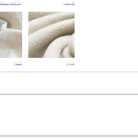
کپاس
پالئیےسٹ
اون
لنن