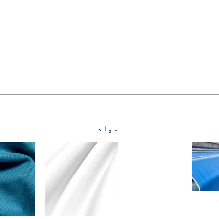
مواد
ا