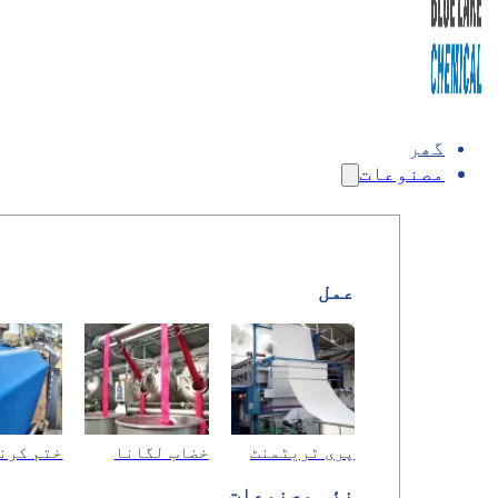
گھر
مصنوعات
عمل
پری ٹریٹمنٹ
خضاب لگانا
ختم کرن
نئی مصنوعات