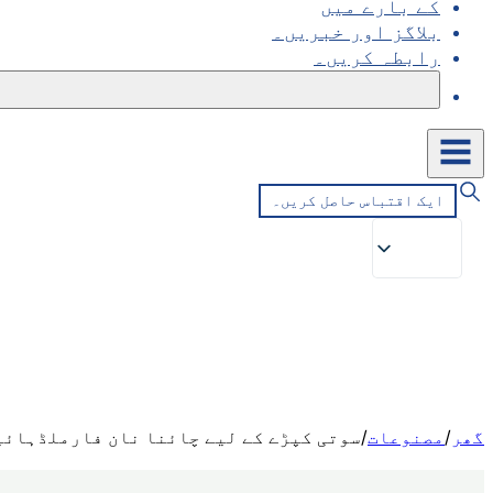
کے بارے میں
بلاگز اور خبریں۔
رابطہ کریں۔
ایک اقتباس حاصل کریں۔
گھر
/
مصنوعات
/
سوتی کپڑے کے لیے چائنا نان فارملڈہائی