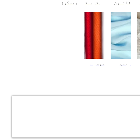
ر
نائلون
ایکریلک
ویسکوز
ریشم
دوسرے