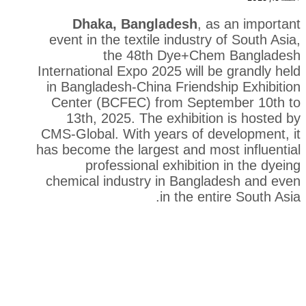
Dhaka, Bangladesh
, a
event in the textile industry
the 48th Dye+Ch
International Expo 2025 will 
in Bangladesh-China Friends
Center (BCFEC) from Sept
13th, 2025. The exhibiti
CMS-Global. With years of d
has become the largest and mo
professional exhibitio
chemical industry in Bangl
in the en