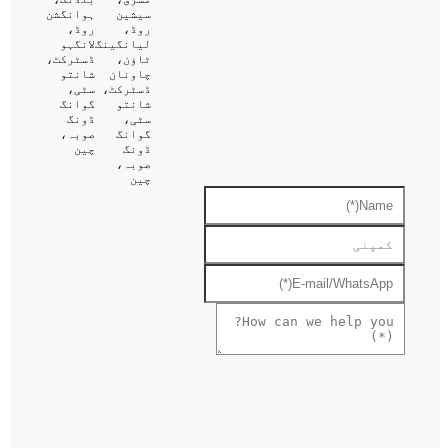
سیشین
ہوانگشن
روڈ،
روڈ،
لیانگینگ
لانگہو
ٹاؤن،
ڈسٹرکٹ،
چاونان
شانتو
ڈسٹرکٹ،
سٹی،
شانتو
گوانگ
سٹی،
ڈونگ
گوانگ
صوبہ،
ڈونگ
چین
صوبہ،
چین