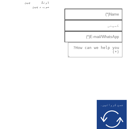
ڈونگ
چین
صوبہ، چین