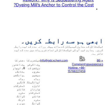
Dyeing Mill’s Anchor to Contro
سے رابطہ کریں۔
میکلز کے ساتھ پیشہ ورانہ مدد کے لیے رابطہ
ی ٹیکسٹائل کی تمام ضروریات میں مدد کے لیے
Info@gdcxchem.com
فیکٹری کا
دفتر کا
C
پتہ: گوکو
پتہ: فلور
Hotl
سیکشن کے
8، لیچاو
157
مشرق،
بلڈنگ،
سیشین
ہوانگشن
روڈ،
روڈ،
لیانگینگ
لانگہو
ٹاؤن،
ڈسٹرکٹ،
چاونان
شانتو
ڈسٹرکٹ،
سٹی،
شانتو
گوانگ
سٹی،
ڈونگ
گوانگ
صوبہ،