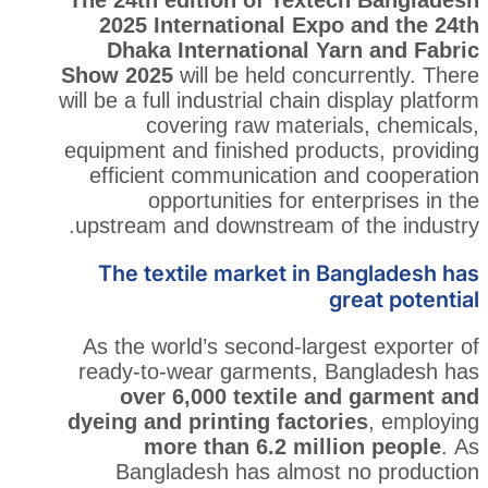
2025 International Expo
Dhaka International Ya
Show 2025
will be held conc
will be a full industrial chain 
covering raw materia
equipment and finished produ
efficient communication a
opportunities for ent
upstream and downstream of
The textile market in B
g
As the world’s second-large
ready-to-wear garments, B
over 6,000 textile an
dyeing and printing factor
more than 6.2 mill
Bangladesh has almost 