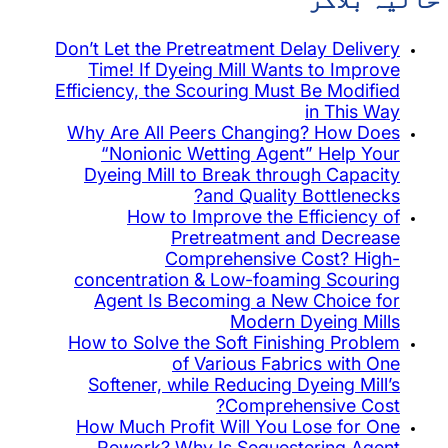
Don’t Let the Pretreatment Dela
Time! If Dyeing Mill Wants 
Efficiency, the Scouring Must B
i
Why Are All Peers Changing
“Nonionic Wetting Agent”
Dyeing Mill to Break throug
and Quality B
How to Improve the Eff
Pretreatment an
Comprehensive Co
concentration & Low-foamin
Agent Is Becoming a New 
Modern Dy
How to Solve the Soft Finishi
of Various Fabric
Softener, while Reducing Dy
Comprehen
How Much Profit Will You Lo
Rework? Why Is Sequeste