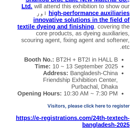
Ltd.
will attend this exhibit
high-performanc
اور
innovative solutions i
textile dyeing and finishin
core products, as dyei
scouring agent, fixing agen
Booth No.:
BT2H + BT2I 
Time:
10 ~ 13 Septe
Address:
Banglad
Friendship Exhibiti
Purbach
Opening Hours:
10:30 AM 
Visitors, please clic
https://e-registrations.com
ban