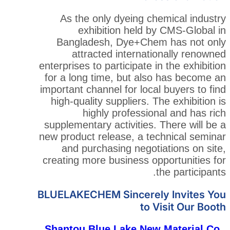
As the only dyeing che
exhibition held by
Bangladesh, Dye+Chem
attracted internati
enterprises to participate in
for a long time, but also
important channel for local
high-quality suppliers. Th
highly profession
supplementary activities. 
new product release, a tec
and purchasing negotia
creating more business opp
t
BLUELAKECHEM Sincerely
to V
Shantou
Blue Lake New