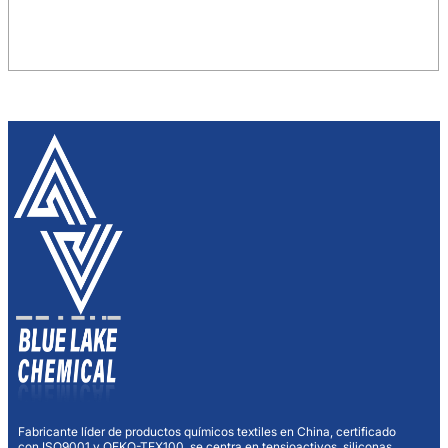
Fabricante líder de productos químicos textiles en China, certificado
con ISO9001 y OEKO-TEX100, se centra en tensioactivos, siliconas