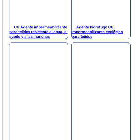
C6 Agente impermeabilizante
Agente hidrófugo C6,
para tejidos resistente al agua, al
impermeabilizante ecológico
aceite y a las manchas
para tejidos