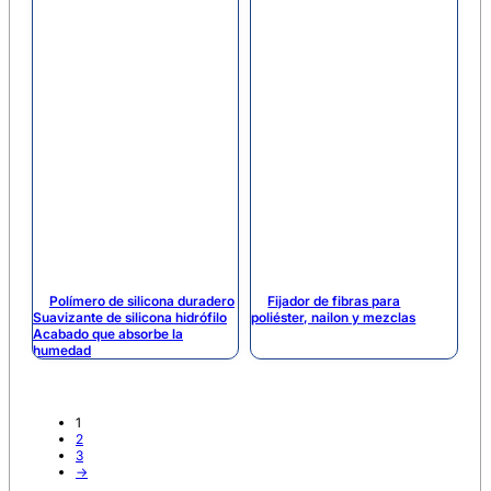
Polímero de silicona duradero
Fijador de fibras para
Suavizante de silicona hidrófilo
poliéster, nailon y mezclas
Acabado que absorbe la
humedad
1
2
3
→