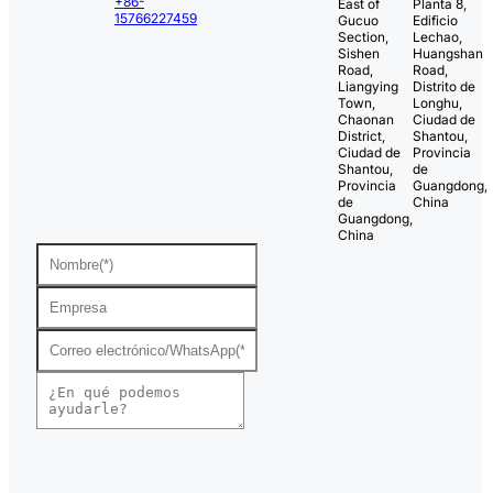
+86-
East of
Planta 8,
15766227459
Gucuo
Edificio
Section,
Lechao,
Sishen
Huangshan
Road,
Road,
Liangying
Distrito de
Town,
Longhu,
Chaonan
Ciudad de
District,
Shantou,
Ciudad de
Provincia
Shantou,
de
Provincia
Guangdong,
de
China
Guangdong,
China