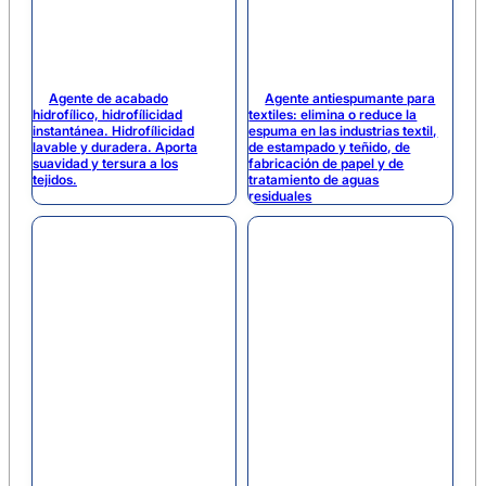
Agente de acabado
Agente antiespumante para
hidrofílico, hidrofílicidad
textiles: elimina o reduce la
instantánea. Hidrofílicidad
espuma en las industrias textil,
lavable y duradera. Aporta
de estampado y teñido, de
suavidad y tersura a los
fabricación de papel y de
tejidos.
tratamiento de aguas
residuales