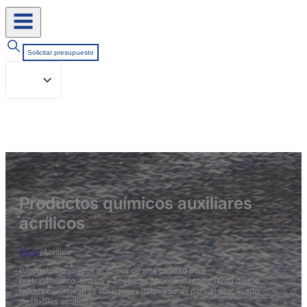
Solicitar presupuesto
Productos químicos auxiliares
acrílicos
Inicio
/
Acrílico
Productos químicos acrílicos de alta calidad para
pretratamiento, tintura y acabado. Mejore el rendimiento de los
tejidos con nuestras soluciones innovadoras para el procesado
de textiles acrílicos.