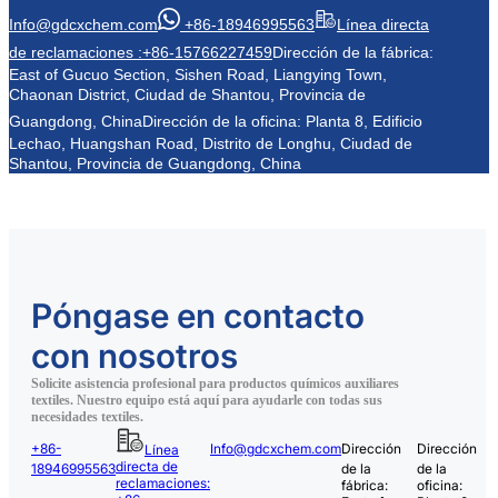
Info@gdcxchem.com
+86-18946995563
Línea directa
de reclamaciones :+86-15766227459
Dirección de la fábrica:
East of Gucuo Section, Sishen Road, Liangying Town,
Chaonan District, Ciudad de Shantou, Provincia de
Guangdong, China
Dirección de la oficina: Planta 8, Edificio
Lechao, Huangshan Road, Distrito de Longhu, Ciudad de
Shantou, Provincia de Guangdong, China
Póngase en contacto
con nosotros
Solicite asistencia profesional para productos químicos auxiliares
textiles. Nuestro equipo está aquí para ayudarle con todas sus
necesidades textiles.
+86-
Info@gdcxchem.com
Dirección
Dirección
Línea
directa de
18946995563
de la
de la
reclamaciones:
fábrica:
oficina: