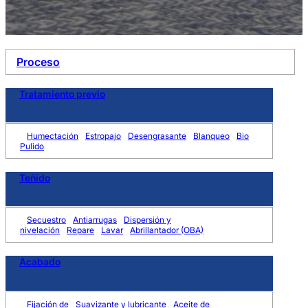
Proceso
Tratamiento previo
Humectación
Estropajo
Desengrasante
Blanqueo
Bio
Pulido
Teñido
Secuestro
Antiarrugas
Dispersión y
nivelación
Repare
Lavar
Abrillantador (OBA)
Acabado
Fijación de
Suavizante y lubricante
Aceite de