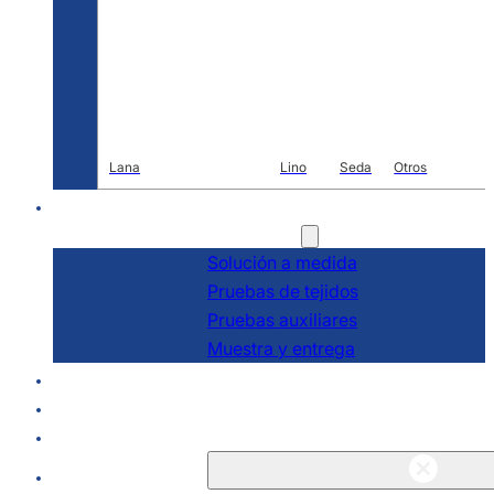
Lana
Lino
Seda
Otros
I+D
Servicios
Solución a medida
Pruebas de tejidos
Pruebas auxiliares
Muestra y entrega
Acerca de
Blogs y noticias
Póngase en contacto con