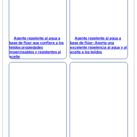
Agente repelente al agua a
Agente repelente al agua a
base de flúor que confiere a los
base de flúor: Aporta una
tejidos propiedades
excelente repelencia al agua y al
impermeables y resistentes al
aceite a los tejidos
aceite