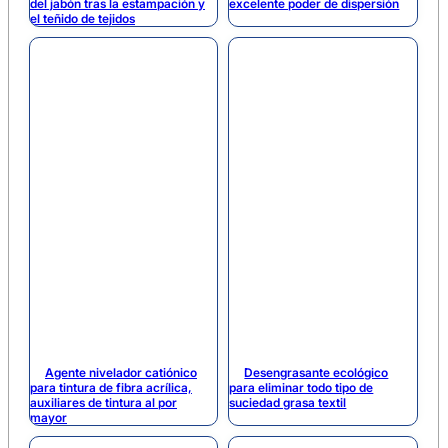
del jabón tras la estampación y
excelente poder de dispersión
el teñido de tejidos
Agente nivelador catiónico
Desengrasante ecológico
para tintura de fibra acrílica,
para eliminar todo tipo de
auxiliares de tintura al por
suciedad grasa textil
mayor