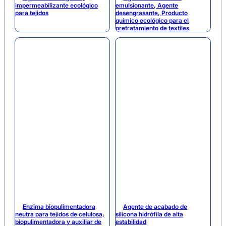
impermeabilizante ecológico
emulsionante, Agente
para tejidos
desengrasante, Producto
químico ecológico para el
pretratamiento de textiles
Enzima biopulimentadora
Agente de acabado de
neutra para tejidos de celulosa,
silicona hidrófila de alta
biopulimentadora y auxiliar de
estabilidad