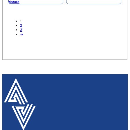
tintura
1
2
3
→