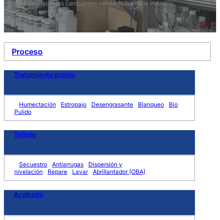
para satisfacer las cambiantes necesidades de la industria.
Proceso
Tratamiento previo
Humectación
Estropajo
Desengrasante
Blanqueo
Bio
Pulido
Teñido
Secuestro
Antiarrugas
Dispersión y
nivelación
Repare
Lavar
Abrillantador (OBA)
Acabado