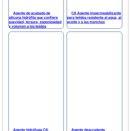
Agente de acabado de
C6 Agente impermeabilizante
silicona hidrófila que confiere
para tejidos resistente al agua, al
suavidad, tersura, esponjosidad
aceite y a las manchas
y volumen a los tejidos
Agente hidrófugo C6,
Agente descrudante