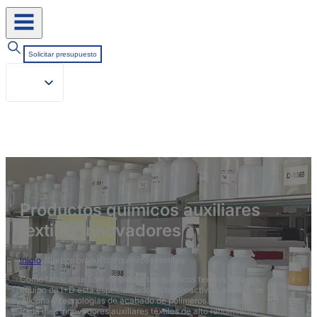
Solicitar presupuesto
Productos químicos auxiliares
textiles innovadores
Inicio
/
Nuevos productos químicos textiles
Como fabricante líder de productos químicos textiles, nuestro
equipo de I+D está especializado en tensioactivos, aceites de
silicona y tecnologías de acabado de polímeros. Lanzamos
cada mes innovadores auxiliares textiles de alto rendimiento