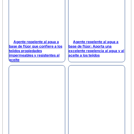
Agente repelente al agua a
Agente repelente al agua a
base de flúor que confiere a los
base de flúor: Aporta una
tejidos propiedades
excelente repelencia al agua y al
impermeables y resistentes al
aceite a los tejidos
aceite