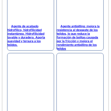
Agente de acabado
Agente antipilling: mejora la
hidrofílico, hidrofílicidad
resistencia al desgaste de los
instantánea. Hidrofílicidad
tejidos, lo que reduce la
lavable y duradera. Aporta
formación de bolitas causada
suavidad y tersura a los
por la fricción y mejora el
tejidos.
rendimiento antipilling de los
tejidos