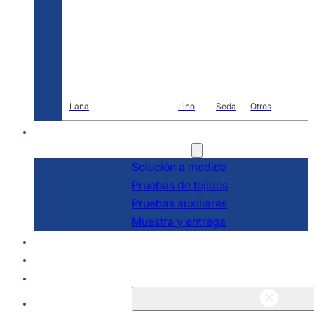
Lana
Lino
Seda
Otros
I+D
Servicios
Solución a medida
Pruebas de tejidos
Pruebas auxiliares
Muestra y entrega
Acerca de
Blogs y noticias
Póngase en contacto con