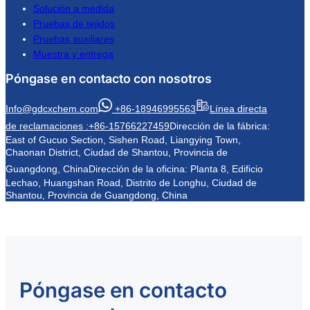
Solución a medida
Pruebas de tejidos
Pruebas auxiliares
Muestra y entrega
Póngase en contacto con nosotros
Info@gdcxchem.com
+86-18946995563
Línea directa
de reclamaciones :+86-15766227459
Dirección de la fábrica:
East of Gucuo Section, Sishen Road, Liangying Town,
Chaonan District, Ciudad de Shantou, Provincia de
Guangdong, China
Dirección de la oficina: Planta 8, Edificio
Lechao, Huangshan Road, Distrito de Longhu, Ciudad de
Shantou, Provincia de Guangdong, China
Póngase en contacto