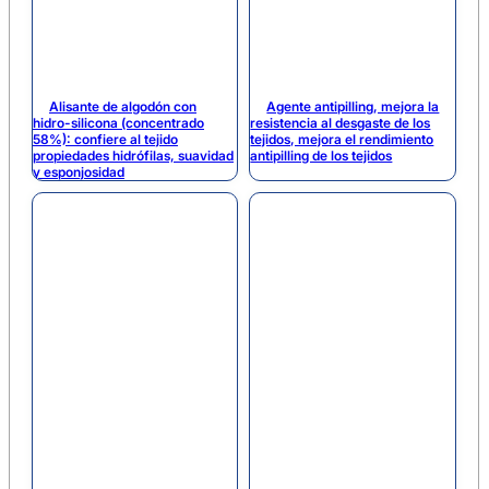
Alisante de algodón con
Agente antipilling, mejora la
hidro-silicona (concentrado
resistencia al desgaste de los
58%): confiere al tejido
tejidos, mejora el rendimiento
propiedades hidrófilas, suavidad
antipilling de los tejidos
y esponjosidad