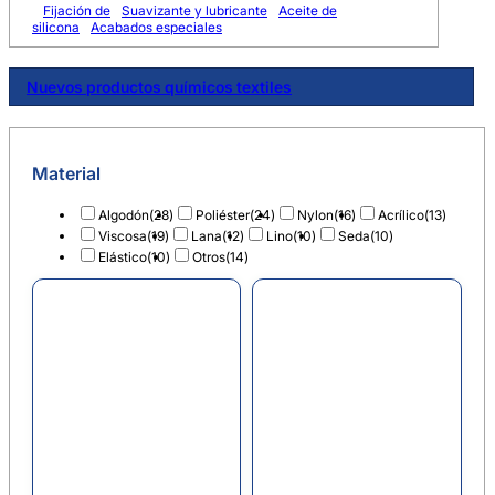
Fijación de
Suavizante y lubricante
Aceite de
silicona
Acabados especiales
Nuevos productos químicos textiles
Material
Algodón
(28)
Poliéster
(24)
Nylon
(16)
Acrílico
(13)
Viscosa
(19)
Lana
(12)
Lino
(10)
Seda
(10)
Elástico
(10)
Otros
(14)