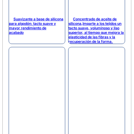
Suavizante a base de silicona
Concentrado de aceite de
para algodón: tacto suave y
silicona,Imparte a los tejidos un
mayor rendimiento de
tacto suave, voluminoso y liso
acabado
superior, al tiempo que mejora la
elasticidad de las fibras y la
recuperación de la forma.