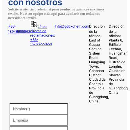
con nosotros
Solicite asistencia profesional para productos químicos auxiliares
textiles. Nuestro equipo está aquí para ayudarle con todas sus
necesidades textiles.
+86-
Info@gdcxchem.com
Dirección
Dirección
Línea
directa de
18946995563
de la
de la
reclamaciones:
fábrica:
oficina:
+86-
East of
Planta 8,
15766227459
Gucuo
Edificio
Section,
Lechao,
Sishen
Huangshan
Road,
Road,
Liangying
Distrito de
Town,
Longhu,
Chaonan
Ciudad de
District,
Shantou,
Ciudad de
Provincia
Shantou,
de
Provincia
Guangdong,
de
China
Guangdong,
China