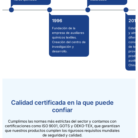
1996
201
Fundación de la
Establ
empresa de auxiliares
y alm
químicos textiles.
difere
Creación del centro de
convir
investigación y
de lo
desarrollo.
prove
produc
auxilia
China.
Calidad certificada en la que puede
confiar
Cumplimos las normas más estrictas del sector y contamos con
certificaciones como ISO 9001, GOTS y OEKO-TEX, que garantizan
que nuestros productos cumplen los rigurosos requisitos mundiales
de seguridad y calidad.