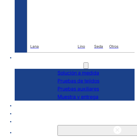
Lana
Lino
Seda
Otros
I+D
Servicios
Solución a medida
Pruebas de tejidos
Pruebas auxiliares
Muestra y entrega
Acerca de
Blogs y noticias
Póngase en contacto con