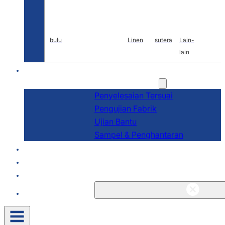
bulu
Linen
sutera
Lain-
lain
P&P
Perkhidmatan
Penyelesaian Tersuai
Pengujian Fabrik
Ujian Bantu
Sampel & Penghantaran
Tentang
Blog & Berita
Kenalan