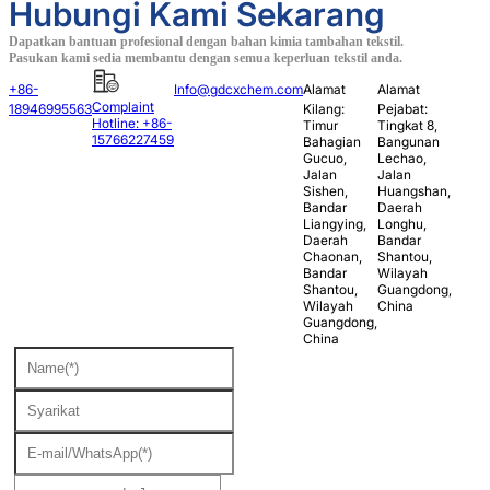
Hubungi Kami Sekarang
Dapatkan bantuan profesional dengan bahan kimia tambahan tekstil.
Pasukan kami sedia membantu dengan semua keperluan tekstil anda.
+86-
Info@gdcxchem.com
Alamat
Alamat
Complaint
18946995563
Kilang:
Pejabat:
Hotline: +86-
Timur
Tingkat 8,
15766227459
Bahagian
Bangunan
Gucuo,
Lechao,
Jalan
Jalan
Sishen,
Huangshan,
Bandar
Daerah
Liangying,
Longhu,
Daerah
Bandar
Chaonan,
Shantou,
Bandar
Wilayah
Shantou,
Guangdong,
Wilayah
China
Guangdong,
China