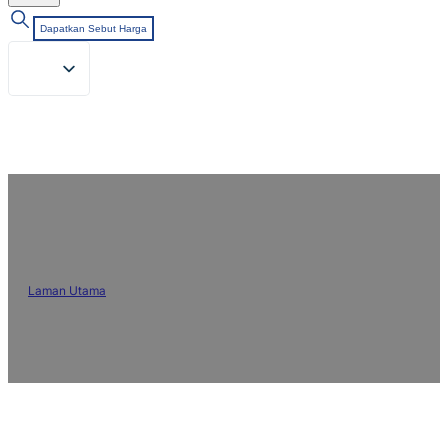
Dapatkan Sebut Harga
Hubungi BLUELAKECHEM
Laman Utama
/
Kenalan
Dapatkan bantuan profesional dengan bahan kimia tambahan
tekstil. Pasukan kami sedia membantu dengan semua
keperluan tekstil anda.