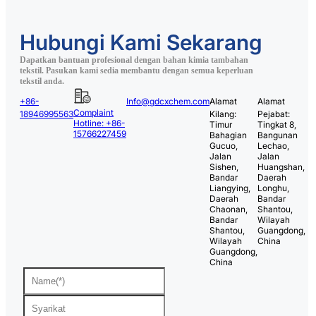
Hubungi Kami Sekarang
Dapatkan bantuan profesional dengan bahan kimia tambahan
tekstil. Pasukan kami sedia membantu dengan semua keperluan
tekstil anda.
+86-
Info@gdcxchem.com
Alamat
Alamat
Complaint
18946995563
Kilang:
Pejabat:
Hotline: +86-
Timur
Tingkat 8,
15766227459
Bahagian
Bangunan
Gucuo,
Lechao,
Jalan
Jalan
Sishen,
Huangshan,
Bandar
Daerah
Liangying,
Longhu,
Daerah
Bandar
Chaonan,
Shantou,
Bandar
Wilayah
Shantou,
Guangdong,
Wilayah
China
Guangdong,
China