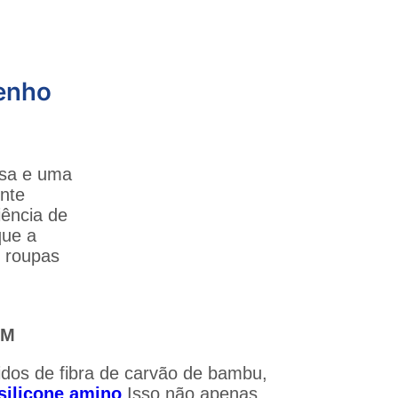
enho
isa e uma
nte
iência de
que a
, roupas
EM
idos de fibra de carvão de bambu,
 silicone amino
Isso não apenas