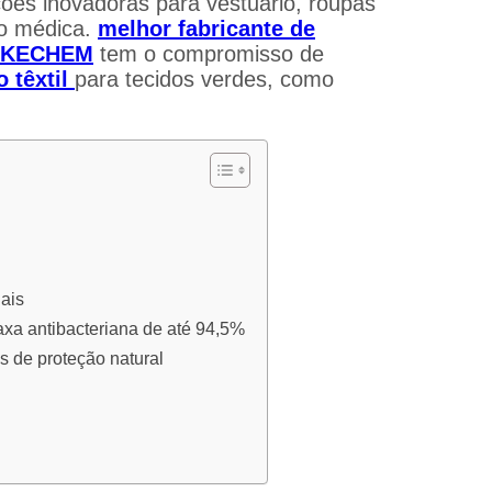
uções inovadoras para vestuário, roupas
ão médica.
melhor fabricante de
ELAKECHEM
tem o compromisso de
 têxtil
para tecidos verdes, como
ais
axa antibacteriana de até 94,5%
s de proteção natural