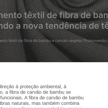
nto têxtil de fibra de ba
do a nova tendência de tê
to têxtil de fibra de bambu e carvão vegetal: Promovendo a
direção à proteção ambiental, à
do, a fibra de carvão de bambu se
funcionais. A fibra de carvão de bambu
fibras naturais, mas também combina