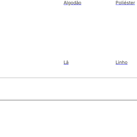
Algodão
Poliéster
Lã
Linho