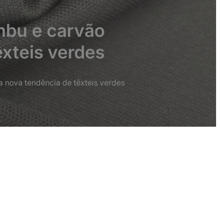
mbu e carvão
xteis verdes
 nova tendência de têxteis verdes