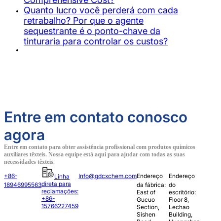
Quanto lucro você perderá com cada
retrabalho? Por que o agente
sequestrante é o ponto-chave da
tinturaria para controlar os custos?
Entre em contato conosco
agora
Entre em contato para obter assistência profissional com produtos químicos
auxiliares têxteis. Nossa equipe está aqui para ajudar com todas as suas
necessidades têxteis.
+86-
Info@gdcxchem.com
Endereço
Endereço
Linha
direta para
18946995563
da fábrica:
do
reclamações:
East of
escritório:
+86-
Gucuo
Floor 8,
15766227459
Section,
Lechao
Sishen
Building,