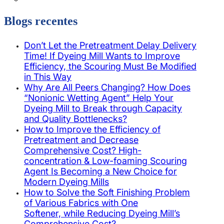
Blogs recentes
Don’t Let the Pretreatment Delay Delivery
Time! If Dyeing Mill Wants to Improve
Efficiency, the Scouring Must Be Modified
in This Way
Why Are All Peers Changing? How Does
“Nonionic Wetting Agent” Help Your
Dyeing Mill to Break through Capacity
and Quality Bottlenecks?
How to Improve the Efficiency of
Pretreatment and Decrease
Comprehensive Cost? High-
concentration & Low-foaming Scouring
Agent Is Becoming a New Choice for
Modern Dyeing Mills
How to Solve the Soft Finishing Problem
of Various Fabrics with One
Softener, while Reducing Dyeing Mill’s
Comprehensive Cost?