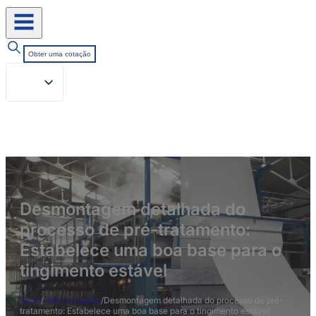
Obter uma cotação
Desmontagem detalhada do
processo de pré-tratamento:
Estabelece uma boa base para o
tingimento estável
Início
/
Sem categoria
/
Desmontagem detalhada do processo de pré-
tratamento: Estabelece uma boa base para o tingimento estável