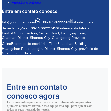
Amostra e entrega
Entre em contato conosco
Info@gdcxchem.com
+86-18946995563
Linha direta
de reclamações: +86-15766227459
Endereço da fábrica:
East of Gucuo Section, Sishen Road, Liangying Town,
Chaonan District, Shantou City, Guangdong Province,
China
Endereço do escritório: Floor 8, Lechao Building,
Huangshan Road, Longhu District, Shantou City, província de
Guangdong, China
Entre em contato
conosco agora
Entre em contato para obter assistência profissional com produtos
químicos auxiliares têxteis. Nossa equipe está aqui para ajudar com
todas as suas necessidades têxteis.