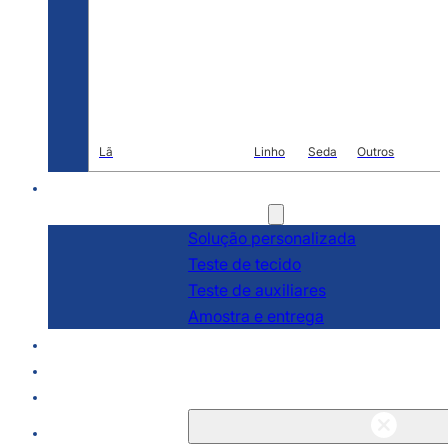
Lã
Linho
Seda
Outros
R & D
Serviços
Solução personalizada
Teste de tecido
Teste de auxiliares
Amostra e entrega
Sobre
Blogs e notícias
Contato