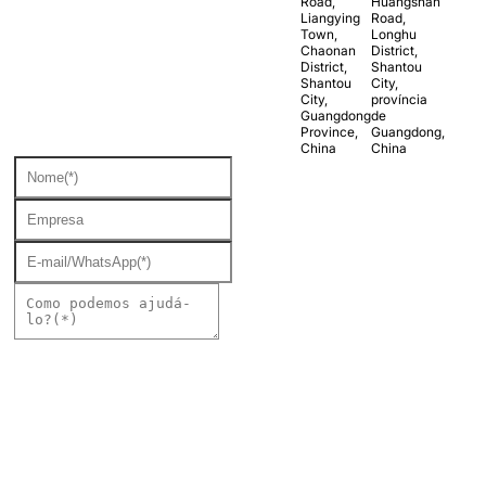
Road,
Huangshan
Liangying
Road,
Town,
Longhu
Chaonan
District,
District,
Shantou
Shantou
City,
City,
província
Guangdong
de
Province,
Guangdong,
China
China