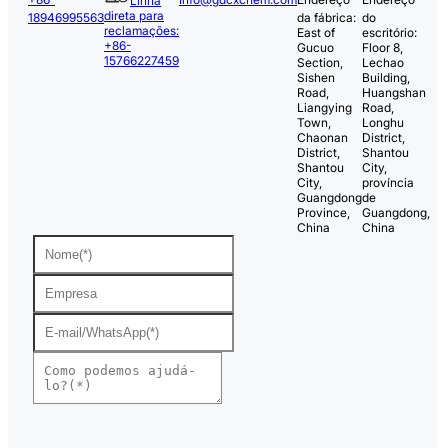
Linha
direta para
18946995563
da fábrica:
do
reclamações:
East of
escritório:
+86-
Gucuo
Floor 8,
15766227459
Section,
Lechao
Sishen
Building,
Road,
Huangshan
Liangying
Road,
Town,
Longhu
Chaonan
District,
District,
Shantou
Shantou
City,
City,
província
Guangdong
de
Province,
Guangdong,
China
China