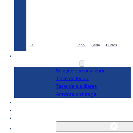
Lã
Linho
Seda
Outros
R & D
Serviços
Solução personalizada
Teste de tecido
Teste de auxiliares
Amostra e entrega
Sobre
Blogs e notícias
Contato