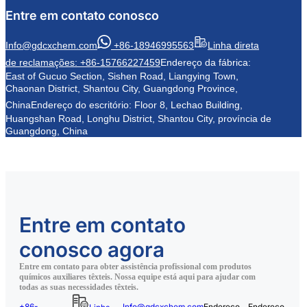
Entre em contato conosco
Info@gdcxchem.com
+86-18946995563
Linha direta
de reclamações: +86-15766227459
Endereço da fábrica:
East of Gucuo Section, Sishen Road, Liangying Town,
Chaonan District, Shantou City, Guangdong Province,
China
Endereço do escritório: Floor 8, Lechao Building,
Huangshan Road, Longhu District, Shantou City, província de
Guangdong, China
Entre em contato
conosco agora
Entre em contato para obter assistência profissional com produtos
químicos auxiliares têxteis. Nossa equipe está aqui para ajudar com
todas as suas necessidades têxteis.
+86-
Info@gdcxchem.com
Endereço
Endereço