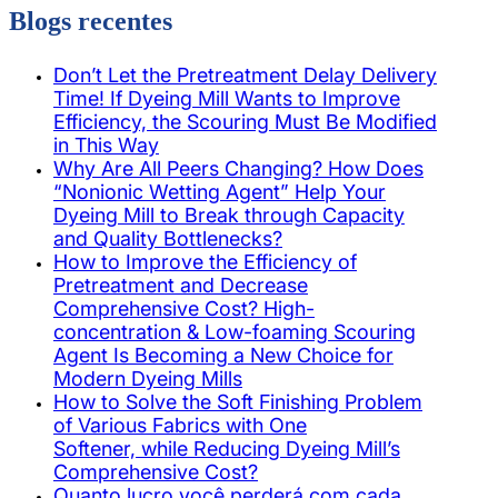
Blogs recentes
Don’t Let the Pretreatment Delay Delivery
Time! If Dyeing Mill Wants to Improve
Efficiency, the Scouring Must Be Modified
in This Way
Why Are All Peers Changing? How Does
“Nonionic Wetting Agent” Help Your
Dyeing Mill to Break through Capacity
and Quality Bottlenecks?
How to Improve the Efficiency of
Pretreatment and Decrease
Comprehensive Cost? High-
concentration & Low-foaming Scouring
Agent Is Becoming a New Choice for
Modern Dyeing Mills
How to Solve the Soft Finishing Problem
of Various Fabrics with One
Softener, while Reducing Dyeing Mill’s
Comprehensive Cost?
Quanto lucro você perderá com cada