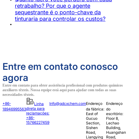
retrabalho? Por que o agente
sequestrante é o ponto-chave da
tinturaria para controlar os custos?
Entre em contato conosco
agora
Entre em contato para obter assistência profissional com produtos químicos
auxiliares têxteis. Nossa equipe está aqui para ajudar com todas as suas
necessidades têxteis.
+86-
Info@gdcxchem.com
Endereço
Endereço
Linha
direta para
18946995563
da fábrica:
do
reclamações:
East of
escritório:
+86-
Gucuo
Floor 8,
15766227459
Section,
Lechao
Sishen
Building,
Road,
Huangshan
Liangying
Road,