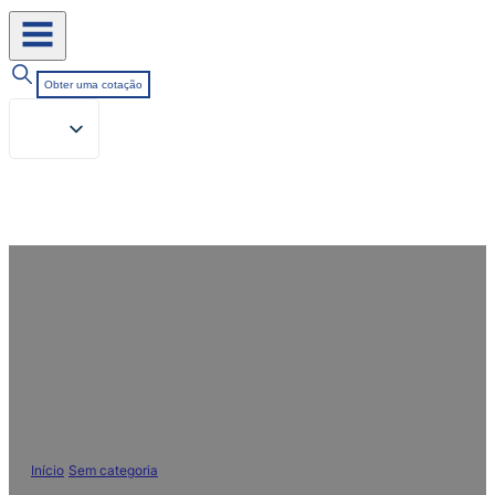
Obter uma cotação
Convite para a 24ª Exposição
Internacional da Indústria de
Corantes, Pigmentos e Produtos
Químicos Têxteis da China
Início
/
Sem categoria
/
Convite para a 24ª Exposição Internacional da
Indústria de Corantes, Pigmentos e Produtos Químicos Têxteis da