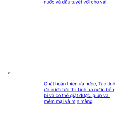
nước và dầu tuyệt vời cho vải
Chất hoàn thiện ưa nước, Tạo tính
ưa nước tức thì Tính ưa nước bền
bỉ và có thể giặt được, giúp vải
mềm mại và mịn màng