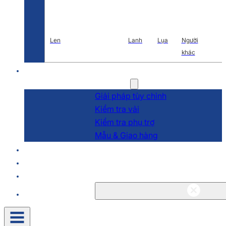
Len
Lanh
Lụa
Người
khác
Nghiên cứu và phát triển
Dịch vụ
Giải pháp tùy chỉnh
Kiểm tra vải
Kiểm tra phụ trợ
Mẫu & Giao hàng
Về
Blog & Tin tức
Liên hệ