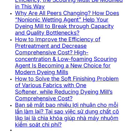
in This Way
Why Are All Peers Changing? How Does
“Nonionic Wetting Agent” Help Your
Dyeing Mill to Break through Capacity
and Quality Bottlenecks?
How to Improve the Efficiency of
Pretreatment and Decrease
Comprehensive Cost? High-
concentration & Low-foaming Scouring
Agent Is Becoming a New Choice for
Modern Dyeing Mills
How to Solve the Soft Finishing Problem
of Various Fabrics with One
Softener, while Reducing Dyeing Mill’s
Comprehensive Cost?
Bạn sẽ mất bao nhiêu lợi nhuận cho mỗi
lần làm lại? Tại sao việc sử dụng chất cô
lập lại là chìa khóa giúp nhà máy nhuộm
kiểm soát chi phí?