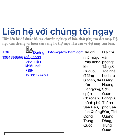
Liên hệ với chúng tôi ngay
Hãy liên hệ để được hỗ trợ chuyên nghiệp về hóa chất phụ trợ dệt may. Đội
ngũ của chúng tôi luôn sẵn sàng hỗ trợ mọi nhu cầu về dệt may của bạn.
+86-
Info@gdcxchem.com
Địa chỉ
Địa chỉ
Đường
dây nóng
18946995563
nhà máy:
văn
tiếp nhận
Phía đông
phòng:
khiếu nại:
khu
Tầng 8,
+86-
Gucuo,
Tòa nhà
15766227459
đường
Lechao,
Sishen, thị
Đường
trấn
Hoàng
Liangying,
Sơn,
quận
Quận
Chaonan,
Longhu,
thành phố
Thành
Sán Đầu,
phố Sán
tỉnh Quảng
Đầu, Tỉnh
Đông,
Quảng
Trung
Đông,
Quốc
Trung
Quốc