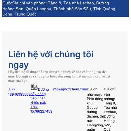
Quốc
Địa chỉ văn phòng: Tầng 8, Tòa nhà Lechao, Đường
Hoàng Sơn, Quận Longhu, Thành phố Sán Đầu, Tỉnh Quảng
Đông, Trung Quốc
Liên hệ với chúng tôi
ngay
Hãy liên hệ để được hỗ trợ chuyên nghiệp về hóa chất phụ trợ dệt
may. Đội ngũ của chúng tôi luôn sẵn sàng hỗ trợ mọi nhu cầu về dệt
may của bạn.
+86-
Info@gdcxchem.com
Địa chỉ
Địa chỉ
Đường
dây nóng
18946995563
nhà máy:
văn
tiếp nhận
Phía đông
phòng:
khiếu nại:
khu
Tầng 8,
+86-
Gucuo,
Tòa nhà
15766227459
đường
Lechao,
Sishen, thị
Đường
trấn
Hoàng
Liangying,
Sơn,
quận
Quận