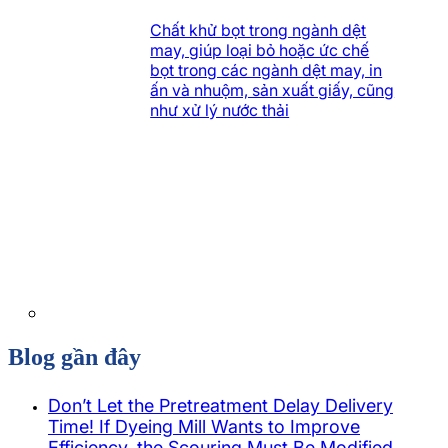
Chất khử bọt trong ngành dệt
may, giúp loại bỏ hoặc ức chế
bọt trong các ngành dệt may, in
ấn và nhuộm, sản xuất giấy, cũng
như xử lý nước thải
Blog gần đây
Don’t Let the Pretreatment Delay Delivery
Time! If Dyeing Mill Wants to Improve
Efficiency, the Scouring Must Be Modified