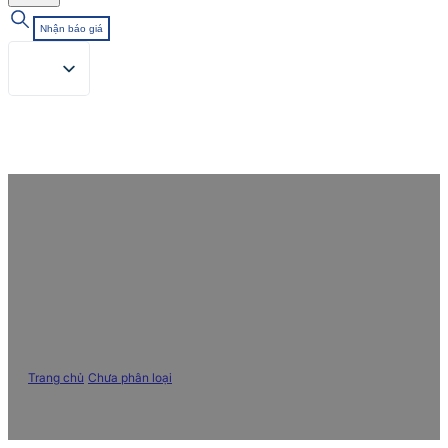
Nhận báo giá
Mời tham dự Triển lãm Quốc tế
Lần thứ 24 về Ngành Công nghiệp
Nhuộm, Màu và Hóa chất Dệt may
Trung Quốc
Trang chủ
/
Chưa phân loại
/
Mời tham dự Triển lãm Quốc tế Lần thứ 24
về Ngành Công nghiệp Nhuộm, Màu và Hóa chất Dệt may Trung Quốc