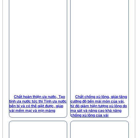
Chất hoàn thiện ưa nước, Tạo
Chất chống xù lông, giúp tăng
tính ưa nước tức thì Tính ưa nước
cường độ bền mài mòn của vải,
bền bỉ và có thể giặt được, giúp
từ đó giảm hiện tượng xù lông do
vải mềm mại và mịn màng
ma sát và nâng cao khả năng
chống xù lông của vải