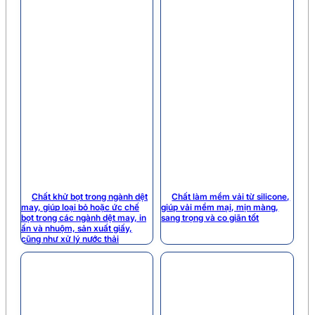
Chất khử bọt trong ngành dệt
Chất làm mềm vải từ silicone,
may, giúp loại bỏ hoặc ức chế
giúp vải mềm mại, mịn màng,
bọt trong các ngành dệt may, in
sang trọng và co giãn tốt
ấn và nhuộm, sản xuất giấy,
cũng như xử lý nước thải