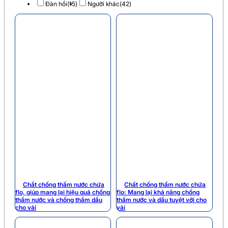
Đàn hồi
(15)
Người khác
(42)
Chất chống thấm nước chứa
Chất chống thấm nước chứa
flo, giúp mang lại hiệu quả chống
flo: Mang lại khả năng chống
thấm nước và chống thấm dầu
thấm nước và dầu tuyệt vời cho
cho vải
vải