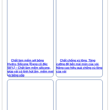
Chất làm mềm sợi bông
Chất chống xù lông, Tăng
Hydro-Silicone (Dạng cô đặc
cường độ bền mài mòn của vải,
58%) – Chất làm mềm silicone,
Nâng cao hiệu quả chống xù lông
giúp vải có tính hút ẩm, mềm mại
của vải
và bông xốp