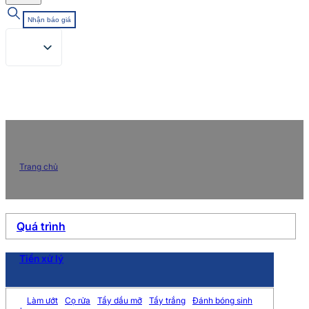
Nhận báo giá
Trang chủ
/
Chưa phân loại
Quá trình
Tiền xử lý
Làm ướt
Cọ rửa
Tẩy dầu mỡ
Tẩy trắng
Đánh bóng sinh