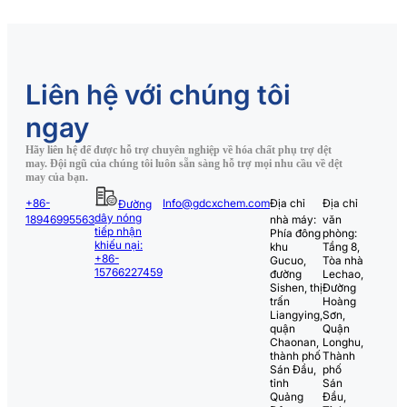
Liên hệ với chúng tôi
ngay
Hãy liên hệ để được hỗ trợ chuyên nghiệp về hóa chất phụ trợ dệt
may. Đội ngũ của chúng tôi luôn sẵn sàng hỗ trợ mọi nhu cầu về dệt
may của bạn.
+86-
Info@gdcxchem.com
Địa chỉ
Địa chỉ
Đường
dây nóng
18946995563
nhà máy:
văn
tiếp nhận
Phía đông
phòng:
khiếu nại:
khu
Tầng 8,
+86-
Gucuo,
Tòa nhà
15766227459
đường
Lechao,
Sishen, thị
Đường
trấn
Hoàng
Liangying,
Sơn,
quận
Quận
Chaonan,
Longhu,
thành phố
Thành
Sán Đầu,
phố
tỉnh
Sán
Quảng
Đầu,