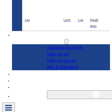
Len
Lanh
Lụa
Người
khác
Nghiên cứu và phát triển
Dịch vụ
Giải pháp tùy chỉnh
Kiểm tra vải
Kiểm tra phụ trợ
Mẫu & Giao hàng
Về
Blog & Tin tức
Liên hệ