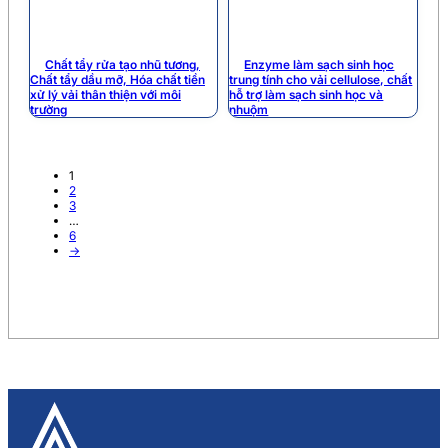
Chất tẩy rửa tạo nhũ tương,
Enzyme làm sạch sinh học
Chất tẩy dầu mỡ, Hóa chất tiền
trung tính cho vải cellulose, chất
xử lý vải thân thiện với môi
hỗ trợ làm sạch sinh học và
trường
nhuộm
1
2
3
…
6
→