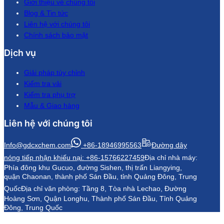
Giới thiệu về chúng tôi
Blog & Tin tức
Liên hệ với chúng tôi
Chính sách bảo mật
Dịch vụ
Giải pháp tùy chỉnh
Kiểm tra vải
Kiểm tra phụ trợ
Mẫu & Giao hàng
Liên hệ với chúng tôi
Info@gdcxchem.com
+86-18946995563
Đường dây
nóng tiếp nhận khiếu nại: +86-15766227459
Địa chỉ nhà máy:
Phía đông khu Gucuo, đường Sishen, thị trấn Liangying,
quận Chaonan, thành phố Sán Đầu, tỉnh Quảng Đông, Trung
Quốc
Địa chỉ văn phòng: Tầng 8, Tòa nhà Lechao, Đường
Hoàng Sơn, Quận Longhu, Thành phố Sán Đầu, Tỉnh Quảng
Đông, Trung Quốc