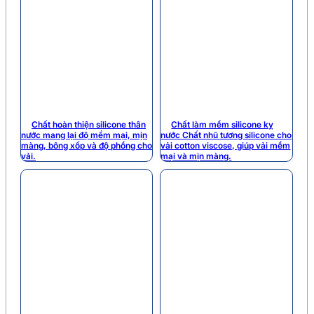
Chất hoàn thiện silicone thân
Chất làm mềm silicone kỵ
nước mang lại độ mềm mại, mịn
nước Chất nhũ tương silicone cho
màng, bông xốp và độ phồng cho
vải cotton viscose, giúp vải mềm
vải.
mại và mịn màng.