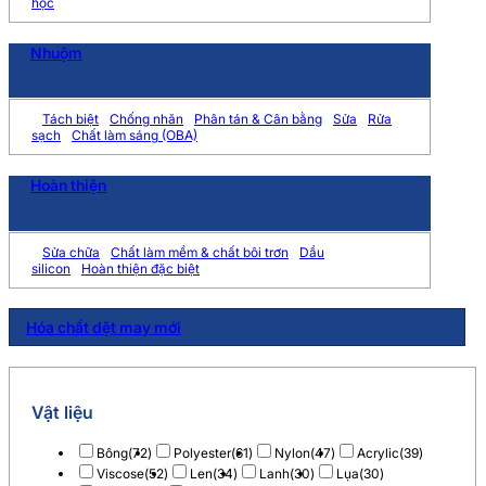
học
Nhuộm
Tách biệt
Chống nhăn
Phân tán & Cân bằng
Sửa
Rửa
sạch
Chất làm sáng (OBA)
Hoàn thiện
Sửa chữa
Chất làm mềm & chất bôi trơn
Dầu
silicon
Hoàn thiện đặc biệt
Hóa chất dệt may mới
Vật liệu
Bông
(72)
Polyester
(61)
Nylon
(47)
Acrylic
(39)
Viscose
(52)
Len
(34)
Lanh
(30)
Lụa
(30)