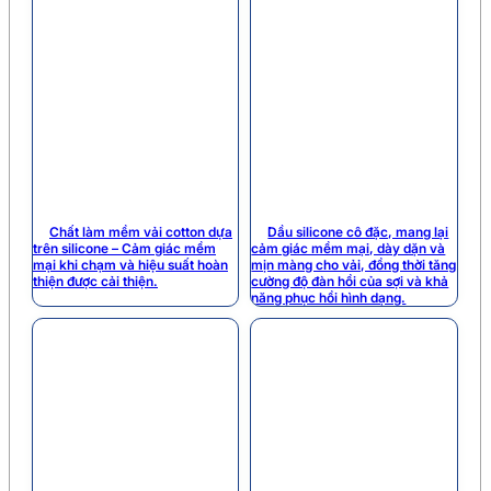
Chất làm mềm vải cotton dựa
Dầu silicone cô đặc, mang lại
trên silicone – Cảm giác mềm
cảm giác mềm mại, dày dặn và
mại khi chạm và hiệu suất hoàn
mịn màng cho vải, đồng thời tăng
thiện được cải thiện.
cường độ đàn hồi của sợi và khả
năng phục hồi hình dạng.