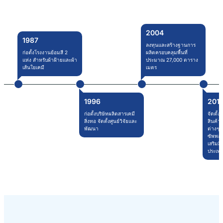
2004
1987
ลงทุนและสร้างฐานการ
ก่อตั้งโรงงานย้อมสี 2
ผลิตครอบคลุมพื้นที่
แห่ง สำหรับผ้าฝ้ายและผ้า
ประมาณ 27,000 ตาราง
เส้นใยเคมี
เมตร
1996
201
ก่อตั้งบริษัทผลิตสารเคมี
จัดตั้
สิ่งทอ จัดตั้งศูนย์วิจัยและ
สินค้า
พัฒนา
ต่างๆ 
ซัพพลา
เสริมสิ
ประเทศ