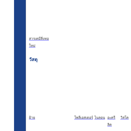
สารเคมีสิ่งทอ
ใหม่
วัสดุ
ฝ้าย
โพลีเอสเตอร์
ไนลอน
อะครี
วิสโคส
ลิค