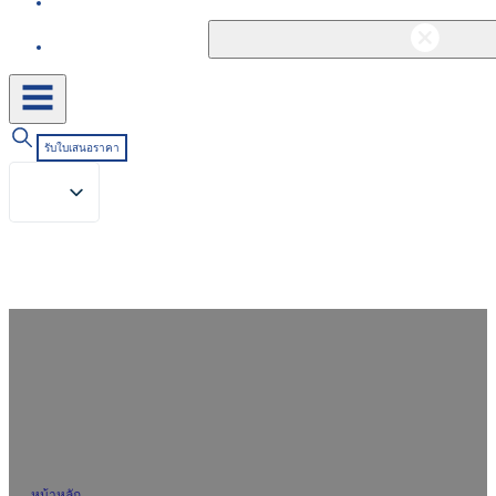
ติดต่อ
รับใบเสนอราคา
ผู้ผลิตสารช่วยในอุตสาหกรรมสิ่งทอ
มืออาชีพมา 30 ปี
หน้าหลัก
/
เกี่ยวกับ