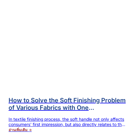
How to Solve the Soft Finishing Problem
of Various Fabrics with One
Softener, while Reducing Dyeing Mill’s
In textile finishing process, the soft handle not only affects
Comprehensive Cost?
consumers' first impression, but also directly relates to the
additional value and market competitiveness of the
อ่านเพิ่มเติม →
product. For dyeing mill owners, soft finishing should not