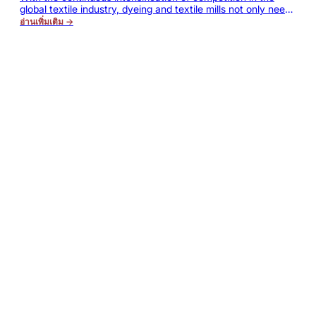
and Quality Bottlenecks?
global textile industry, dyeing and textile mills not only need
to ensure the stability of product quality, but also constantly
อ่านเพิ่มเติม →
reduce the overall production cost, and at the same time
meet the international brands' requirements for
environmental protection, energy conservation and
sustainable production. For enterprises processing cotton,…