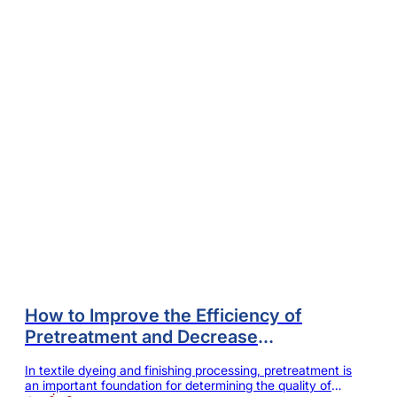
How to Improve the Efficiency of
Pretreatment and Decrease
Comprehensive Cost? High-
In textile dyeing and finishing processing, pretreatment is
concentration & Low-foaming Scouring
an important foundation for determining the quality of