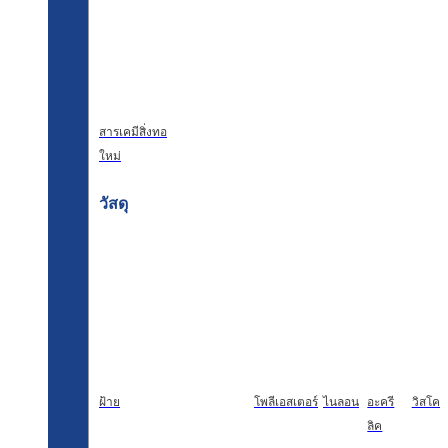
สารเคมีสิ่งทอ
ใหม่
วัสดุ
ฝ้าย
โพลีเอสเตอร์
ไนลอน
อะครี
วิสโคส
ลิค