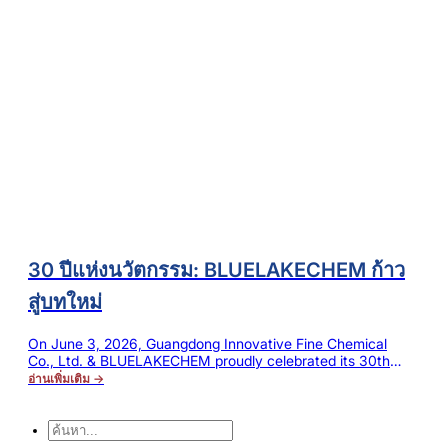
process, a large amount of surfactants and auxiliaries can
easily produce continuous foams, which not only affect the
circulation of the dyeing solution…
30 ปีแห่งนวัตกรรม: BLUELAKECHEM ก้าว
สู่บทใหม่
On June 3, 2026, Guangdong Innovative Fine Chemical
Co., Ltd. & BLUELAKECHEM proudly celebrated its 30th
birthday — a remarkable milestone filled with dreams,
อ่านเพิ่มเติม →
dedication and relentless effort. Over three decades of
navigating challenges and forging ahead, the company has
grown from humble beginnings into a steady, thriving leader
ค้นหา
in the industry. Throughout this journey,…