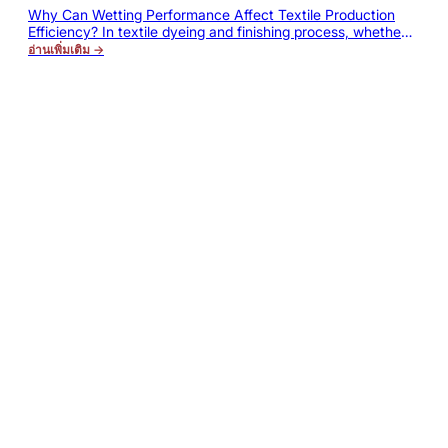
ประสิทธิภาพ และลดของเสียจากกระบวนการ
Why Can Wetting Performance Affect Textile Production
Efficiency? In textile dyeing and finishing process, whether
ย้อม
it is pretreatment, scouring, bleaching or dyeing process,
อ่านเพิ่มเติม →
whether the liquid can quickly and evenly penetrate into the
interior of fiber will directly affect the final processing
effect. If wetting and penetrating capabilities of fabric are
insufficient, there will be easy to…