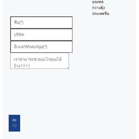
มณฑล
กวางตุ้ง
ประเทศจีน
ส่ง