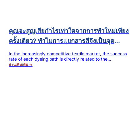
คุณจะสูญเสียกำไรเท่าใดจากการทำใหม่เพียง
ครั้งเดียว? ทำไมการแยกสารสีจึงเป็นจุด
สำคัญของโรงงานย้อมผ้าในการควบคุม
In the increasingly competitive textile market, the success
rate of each dyeing bath is directly related to the
ต้นทุน?
production cost and profit of enterprises. One dyeing
อ่านเพิ่มเติม →
defect, one batch of color spots and one bath rework not
only mean the additional consumption of dyes, auxiliaries
and energy, but will also occupy equipment production
capacity, delay…