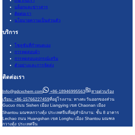
เกี่ยวกับเรา
บล็อกและข่าวสาร
ติดต่อเรา
นโยบายความเป็นส่วนตัว
บริการ
โซลูชันที่กำหนดเอง
การทดสอบผ้า
การทดสอบอุปกรณ์เสริม
ตัวอย่างและการจัดส่ง
ติดต่อเรา
Info@gdcxchem.com
+86-18946995563
สายด่วนร้อง
เรียน: +86-15766227459
ที่อยู่โรงงาน: ทางตะวันออกของส่วน
Gucuo ถนน Sishen เมือง Liangying เขต Chaonan เมือง
Shantou มณฑลกวางตุ้ง ประเทศจีน
ที่อยู่สำนักงาน: ชั้น 8 อาคาร
Lechao ถนน Huangshan เขต Longhu เมือง Shantou มณฑล
กวางตุ้ง ประเทศจีน