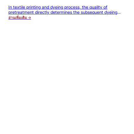
Improve Efficiency, the Scouring Must
In textile printing and dyeing process, the quality of
Be Modified in This Way
pretreatment directly determines the subsequent dyeing
and finishing effects. No matter for cotton, rayon, modal,
อ่านเพิ่มเติม →
Tencel or blended fabric, only the natural wax, pectin,
greasy dirt and other impurities on fiber surface are
thoroughly removed, can it be ensured that the fabric has
good moisture absorption…