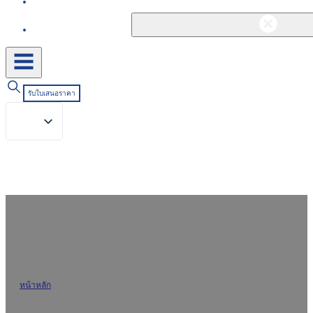
ติดต่อ
รับใบเสนอราคา
บล็อกและข่าวสาร
หน้าหลัก
/
บล็อกและข่าวสาร
ติดตามข้อมูลอัปเดตด้วยบทความจากผู้เชี่ยวชาญ แนวโน้ม และ
ข่าวสารเกี่ยวกับสารเคมีสิ่งทอ การปรับปรุงคุณภาพผ้า และนวัตกรรม