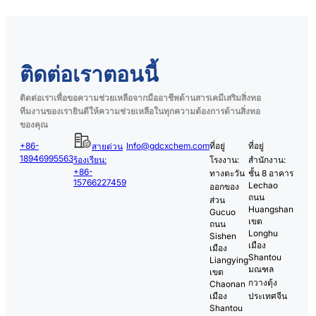
ติดต่อเราตอนนี้
ติดต่อเราเพื่อขอความช่วยเหลือจากมืออาชีพด้านสารเคมีเสริมสิ่งทอ
ทีมงานของเรายินดีให้ความช่วยเหลือในทุกความต้องการด้านสิ่งทอ
ของคุณ
+86-
Info@gdcxchem.com
ที่อยู่
ที่อยู่
สายด่วน
18946995563
ร้องเรียน:
โรงงาน:
สำนักงาน:
+86-
ทางตะวัน
ชั้น 8 อาคาร
15766227459
Lechao
ออกของ
ถนน
ส่วน
Huangshan
Gucuo
เขต
ถนน
Longhu
Sishen
เมือง
เมือง
Shantou
Liangying
มณฑล
เขต
กวางตุ้ง
Chaonan
เมือง
ประเทศจีน
Shantou