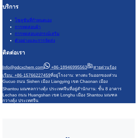
บริการ
โซลูชันที่กำหนดเอง
การทดสอบผ้า
การทดสอบอุปกรณ์เสริม
ตัวอย่างและการจัดส่ง
ติดต่อเรา
Info@gdcxchem.com
+86-18946995563
สายด่วนร้อง
เรียน: +86-15766227459
ที่อยู่โรงงาน: ทางตะวันออกของส่วน
Gucuo ถนน Sishen เมือง Liangying เขต Chaonan เมือง
Shantou มณฑลกวางตุ้ง ประเทศจีน
ที่อยู่สำนักงาน: ชั้น 8 อาคาร
Lechao ถนน Huangshan เขต Longhu เมือง Shantou มณฑล
กวางตุ้ง ประเทศจีน