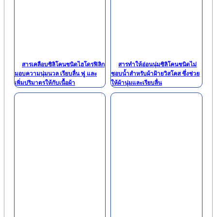
สารเคลือบซิลิโคนชนิดไฮโดรฟิลิก
สารทำให้อ่อนนุ่มซิลิโคนชนิดไม่
มอบความนุ่มนวล เรียบลื่น ฟู และ
ชอบน้ำสำหรับผ้าฝ้ายวิสโคส ซึ่งช่วย
เพิ่มปริมาตรให้กับเนื้อผ้า
ให้ผ้านุ่มและเรียบลื่น