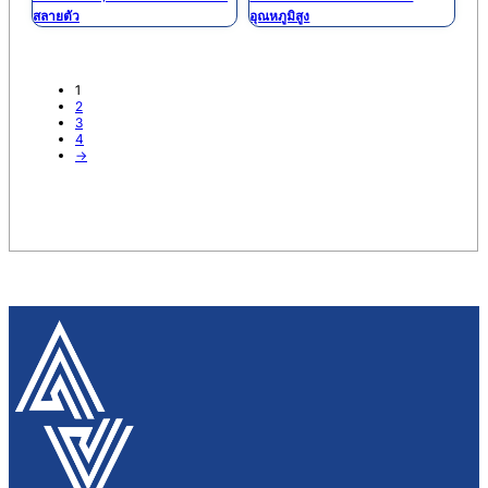
สลายตัว
อุณหภูมิสูง
1
2
3
4
→