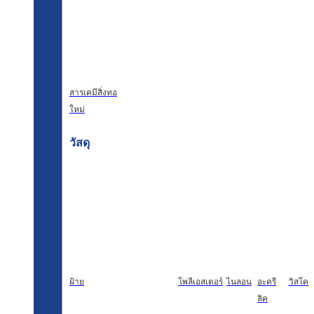
สารเคมีสิ่งทอ
ใหม่
วัสดุ
ฝ้าย
โพลีเอสเตอร์
ไนลอน
อะครี
วิสโคส
ลิค