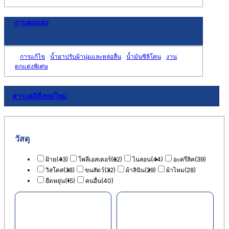
งานตกแต่ง
การแก้ไข
น้ำยาปรับผ้านุ่มและหล่อลื่น
น้ำมันซิลิโคน
งาน
ตกแต่งพิเศษ
สารเคมีสิ่งทอใหม่
วัสดุ
ฝ้าย
(43)
โพลีเอสเตอร์
(62)
ไนลอน
(44)
อะครีลิค
(39)
วิสโคส
(38)
ขนสัตว์
(32)
ผ้าลินิน
(29)
ผ้าไหม
(28)
ยืดหยุ่น
(15)
คนอื่น
(40)