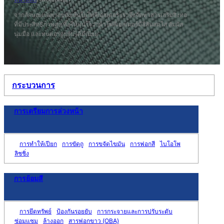
จากลักษณะเฉพาะของเส้นใยโพลีเอสเตอร์ เราจึงจัดหาสารเสริมสิ่งทอ
ที่มีประสิทธิภาพสูงเพื่อให้แน่ใจว่าผ้าโพลีเอสเตอร์มีสีสันสดใส สัมผัส
นุ่มมือ และทนต่อรอยยับได้ดีเยี่ยม
กระบวนการ
การเตรียมการล่วงหน้า
การทำให้เปียก
การขัดถู
การขจัดไขมัน
การฟอกสี
ไบโอโพ
ลิชชิ่ง
การย้อมสี
การยึดทรัพย์
ป้องกันรอยยับ
การกระจายและการปรับระดับ
ซ่อมแซม
ล้างออก
สารฟอกขาว (OBA)