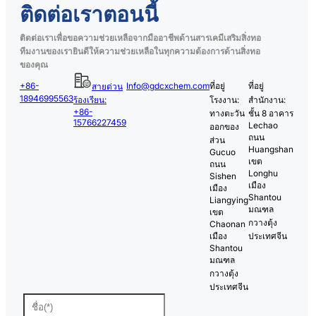
ติดต่อเราตอนนี้
ติดต่อเราเพื่อขอความช่วยเหลือจากมืออาชีพด้านสารเคมีเสริมสิ่งทอ
ทีมงานของเรายินดีให้ความช่วยเหลือในทุกความต้องการด้านสิ่งทอ
ของคุณ
+86-
Info@gdcxchem.com
ที่อยู่
ที่อยู่
สายด่วน
18946995563
ร้องเรียน:
โรงงาน:
สำนักงาน:
+86-
ทางตะวัน
ชั้น 8 อาคาร
15766227459
Lechao
ออกของ
ถนน
ส่วน
Huangshan
Gucuo
เขต
ถนน
Longhu
Sishen
เมือง
เมือง
Shantou
Liangying
มณฑล
เขต
กวางตุ้ง
Chaonan
เมือง
ประเทศจีน
Shantou
มณฑล
กวางตุ้ง
ประเทศจีน