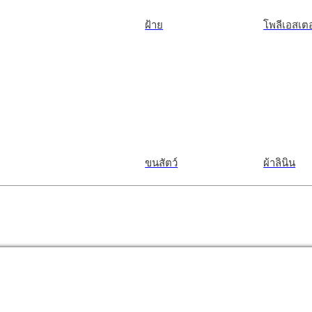
ฝ้าย
โพลีเอสเตอ
ขนสัตว์
ผ้าลินิน