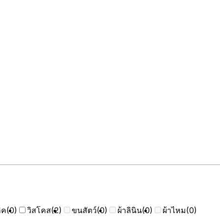
ิค
(0)
วิสโคส
(2)
ขนสัตว์
(0)
ผ้าลินิน
(0)
ผ้าไหม
(0)