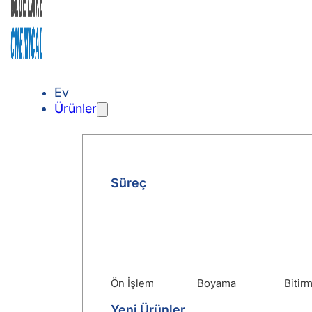
Ev
Ürünler
Süreç
Ön İşlem
Boyama
Bitir
Yeni Ürünler