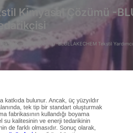
Tekstil Kimyasal Çözümü 
edarikçisi
iş Tekstil Kimyasal Çözümü -BLUELAKECHEM Tekstil Yardımcı 
ına katkıda bulunur. Ancak, üç yüzyıldır
anında, tek tip bir standart oluşturmak
ma fabrikasının kullandığı boyama
 su kalitesinin ve enerji tedarikinin
inin de farklı olmasıdır. Sonuç olarak,