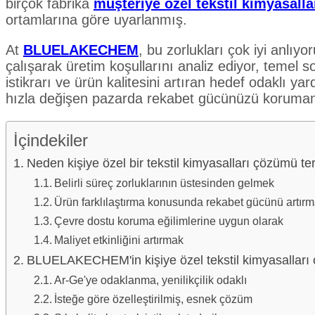
birçok fabrika
müşteriye özel tekstil kimyasalla
ortamlarına göre uyarlanmış.
At
BLUELAKECHEM
, bu zorlukları çok iyi anlıyor
çalışarak üretim koşullarını analiz ediyor, temel sor
istikrarı ve ürün kalitesini artıran hedef odaklı ya
hızla değişen pazarda rekabet gücünüzü koruman
İçindekiler
Neden kişiye özel bir tekstil kimyasalları çözümü ter
Belirli süreç zorluklarının üstesinden gelmek
Ürün farklılaştırma konusunda rekabet gücünü artır
Çevre dostu koruma eğilimlerine uygun olarak
Maliyet etkinliğini artırmak
BLUELAKECHEM'in kişiye özel tekstil kimyasalları
Ar-Ge'ye odaklanma, yenilikçilik odaklı
İsteğe göre özelleştirilmiş, esnek çözüm