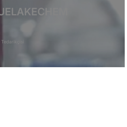
-BLUELAKECHEM
Tedarikçisi