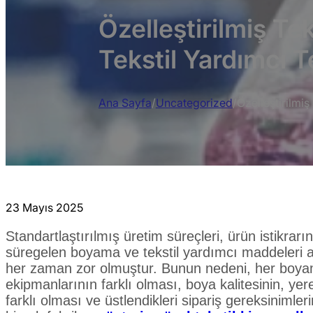
Özelleştirilmiş 
Tekstil Yardımcı T
Ana Sayfa
/
Uncategorized
/
Özelleştirilm
23 Mayıs 2025
Standartlaştırılmış üretim süreçleri, ürün istikrar
süregelen boyama ve tekstil yardımcı maddeleri al
her zaman zor olmuştur. Bunun nedeni, her boya
ekipmanlarının farklı olması, boya kalitesinin, yerel
farklı olması ve üstlendikleri sipariş gereksinimler