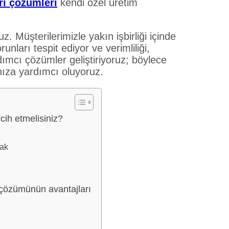
rı çözümleri
kendi özel üretim
uz. Müşterilerimizle yakın işbirliği içinde
unları tespit ediyor ve verimliliği,
rdımcı çözümler geliştiriyoruz; böylece
ıza yardımcı oluyoruz.
cih etmelisiniz?
mak
 çözümünün avantajları