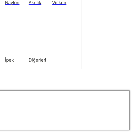
Naylon
Akrilik
Viskon
İpek
Diğerleri