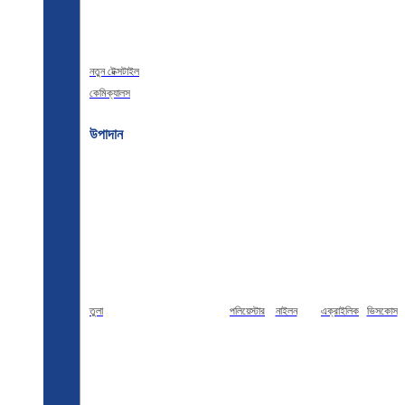
নতুন টেক্সটাইল
কেমিক্যালস
উপাদান
তুলা
পলিয়েস্টার
নাইলন
এক্রাইলিক
ভিসকোস