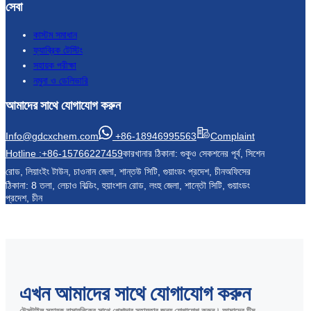
সেবা
কাস্টম সমাধান
ফ্যাব্রিক টেস্টিং
সহায়ক পরীক্ষা
নমুনা ও ডেলিভারি
আমাদের সাথে যোগাযোগ করুন
Info@gdcxchem.com
+86-18946995563
Complaint
Hotline :+86-15766227459
কারখানার ঠিকানা: গুকুও সেকশনের পূর্ব, সিশেন
রোড, লিয়াংইং টাউন, চাওনান জেলা, শান্তউ সিটি, গুয়াংডং প্রদেশ, চীন
অফিসের
ঠিকানা: 8 তলা, লেচাও বিল্ডিং, হুয়াংশান রোড, লংহু জেলা, শান্তৌ সিটি, গুয়াংডং
প্রদেশ, চীন
এখন আমাদের সাথে যোগাযোগ করুন
টেক্সটাইল সহায়ক রাসায়নিকের সাথে পেশাদার সহায়তার জন্য যোগাযোগ করুন। আমাদের টিম