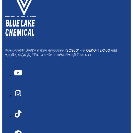
চীনের নেতৃস্থানীয় টেক্সটাইল রাসায়নিক প্রস্তুতকারক, ISO9001 এবং OEKO-TEX100 দ্বারা
প্রত্যয়িত, সার্ফ্যাক্ট্যান্ট, সিলিকন এবং পলিমার সমাপ্তির উপর দৃষ্টি নিবদ্ধ করে।