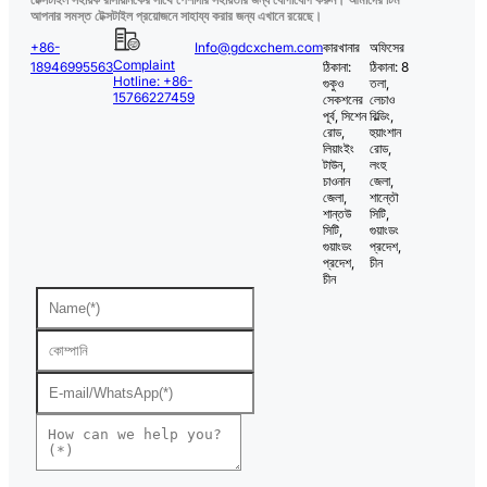
আপনার সমস্ত টেক্সটাইল প্রয়োজনে সাহায্য করার জন্য এখানে রয়েছে।
+86-
Info@gdcxchem.com
কারখানার
অফিসের
Complaint
18946995563
ঠিকানা:
ঠিকানা: 8
Hotline: +86-
গুকুও
তলা,
15766227459
সেকশনের
লেচাও
পূর্ব, সিশেন
বিল্ডিং,
রোড,
হুয়াংশান
লিয়াংইং
রোড,
টাউন,
লংহু
চাওনান
জেলা,
জেলা,
শান্তৌ
শান্তউ
সিটি,
সিটি,
গুয়াংডং
গুয়াংডং
প্রদেশ,
প্রদেশ,
চীন
চীন