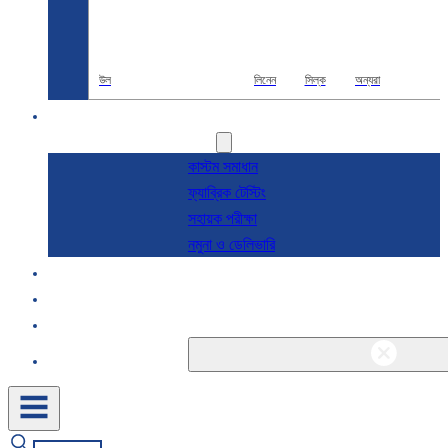
উল
লিনেন
সিল্ক
অন্যরা
R & D
সেবা
কাস্টম সমাধান
ফ্যাব্রিক টেস্টিং
সহায়ক পরীক্ষা
নমুনা ও ডেলিভারি
সম্পর্কে
ব্লগ এবং খবর
যোগাযোগ