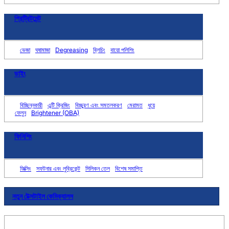
প্রিট্রিটমেন্ট
ভেজা
ঘষামাজা
Degreasing
ব্লিচিং
বায়ো পলিশিং
ডাইং
বিচ্ছিন্নকারী
এন্টি ক্রিজিং
বিচ্ছুরণ এবং সমতলকরণ
মেরামত
ধুয়ে
ফেলুন
Brightener (OBA)
ফিনিশিং
ফিক্সিং
সফটনার এবং লুব্রিকেন্ট
সিলিকন তেল
বিশেষ সমাপ্তি
নতুন টেক্সটাইল কেমিক্যালস