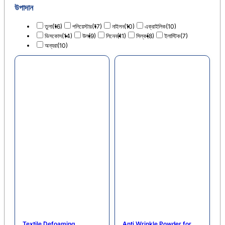
উপাদান
তুলা
(16)
পলিয়েস্টার
(17)
নাইলন
(10)
এক্রাইলিক
(10)
ভিসকোস
(14)
উল
(9)
লিনেন
(11)
সিল্ক
(8)
ইলাস্টিক
(7)
অন্যরা
(10)
Textile Defoaming
Anti Wrinkle Powder for