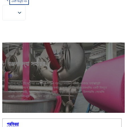
একটি উদ্ধৃতি পান
রঞ্জনবিদ্যা সহায়ক
বাড়ি
/
ডাইং
ব্লুইলাকেচেম চীনের সেরা রঞ্জনবিদ্যা সহায়ক প্রস্তুতকারক। একটি পেশাদার সার্ফ্যাক্ট্যান্ট
R&D টিমের সাথে, আমরা উজ্জ্বল রঙগুলি অর্জনের জন্য রঞ্জনবিদ্যা সহায়কগুলির একটি বিস্তৃত
পরিসর প্রদান করি, যার মধ্যে সিকোস্টার এজেন্ট, অ্যান্টি-ক্রিজিং এজেন্ট, ডিসপারসিং লেভেলিং
এজেন্ট, মেরামত এবং ওয়াশ-অফ এজেন্ট।
প্রক্রিয়া