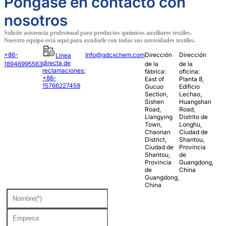
Póngase en contacto con
nosotros
Solicite asistencia profesional para productos químicos auxiliares textiles.
Nuestro equipo está aquí para ayudarle con todas sus necesidades textiles.
+86-
Info@gdcxchem.com
Dirección
Dirección
Línea
directa de
18946995563
de la
de la
reclamaciones:
fábrica:
oficina:
+86-
East of
Planta 8,
15766227459
Gucuo
Edificio
Section,
Lechao,
Sishen
Huangshan
Road,
Road,
Liangying
Distrito de
Town,
Longhu,
Chaonan
Ciudad de
District,
Shantou,
Ciudad de
Provincia
Shantou,
de
Provincia
Guangdong,
de
China
Guangdong,
China