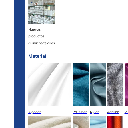
Nuevos
productos
químicos textiles
Material
Algodón
Poliéster
Nylon
Acrílico
V