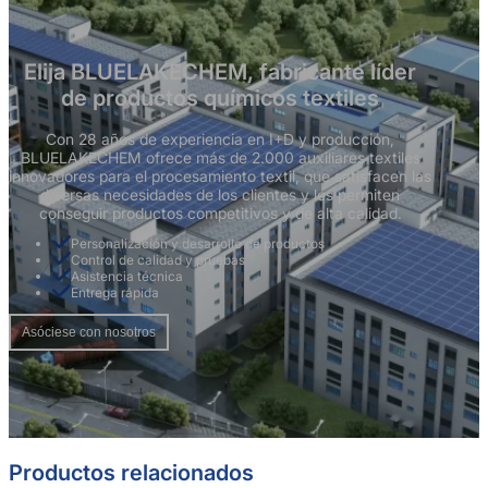
Elija BLUELAKECHEM, fabricante líder
de productos químicos textiles
Con 28 años de experiencia en I+D y producción,
BLUELAKECHEM ofrece más de 2.000 auxiliares textiles
innovadores para el procesamiento textil, que satisfacen las
diversas necesidades de los clientes y les permiten
conseguir productos competitivos y de alta calidad.
Personalización y desarrollo de productos
Control de calidad y pruebas
Asistencia técnica
Entrega rápida
Asóciese con nosotros
Productos relacionados