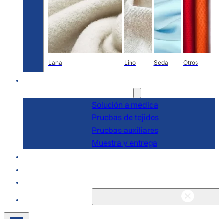
Lana
Lino
Seda
Otros
I+D
Servicios
Solución a medida
Pruebas de tejidos
Pruebas auxiliares
Muestra y entrega
Acerca de
Blogs y noticias
Póngase en contacto con