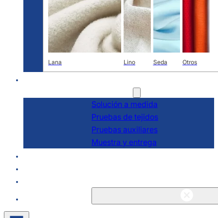
Lana
Lino
Seda
Otros
I+D
Servicios
Solución a medida
Pruebas de tejidos
Pruebas auxiliares
Muestra y entrega
Acerca de
Blogs y noticias
Póngase en contacto con