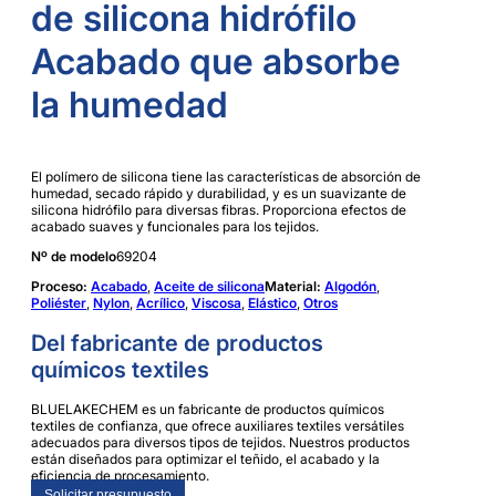
de silicona hidrófilo
Acabado que absorbe
la humedad
El polímero de silicona tiene las características de absorción de
humedad, secado rápido y durabilidad, y es un suavizante de
silicona hidrófilo para diversas fibras. Proporciona efectos de
acabado suaves y funcionales para los tejidos.
Nº de modelo
69204
Proceso:
Acabado
,
Aceite de silicona
Material:
Algodón
,
Poliéster
,
Nylon
,
Acrílico
,
Viscosa
,
Elástico
,
Otros
Del fabricante de productos
químicos textiles
BLUELAKECHEM es un fabricante de productos químicos
textiles de confianza, que ofrece auxiliares textiles versátiles
adecuados para diversos tipos de tejidos. Nuestros productos
están diseñados para optimizar el teñido, el acabado y la
eficiencia de procesamiento.
Solicitar presupuesto