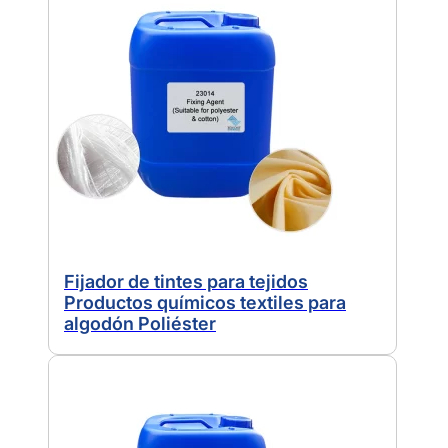
Fijador de tintes para tejidos
Productos químicos textiles para
algodón Poliéster