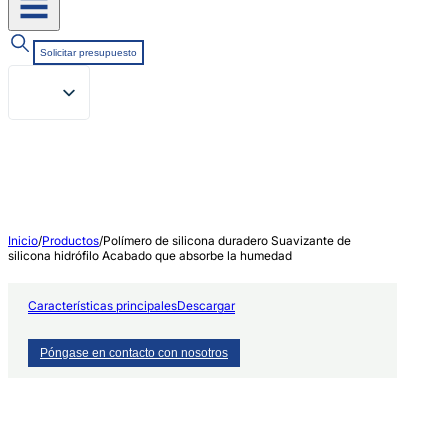
Solicitar presupuesto
Inicio
/
Productos
/
Polímero de silicona duradero Suavizante de
silicona hidrófilo Acabado que absorbe la humedad
Características principales
Descargar
Póngase en contacto con nosotros