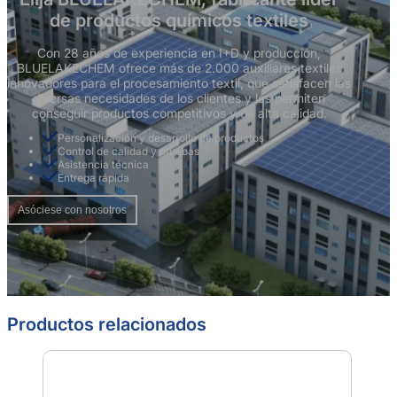
de productos químicos textiles
Con 28 años de experiencia en I+D y producción,
BLUELAKECHEM ofrece más de 2.000 auxiliares textiles
innovadores para el procesamiento textil, que satisfacen las
diversas necesidades de los clientes y les permiten
conseguir productos competitivos y de alta calidad.
Personalización y desarrollo de productos
Control de calidad y pruebas
Asistencia técnica
Entrega rápida
Asóciese con nosotros
Productos relacionados