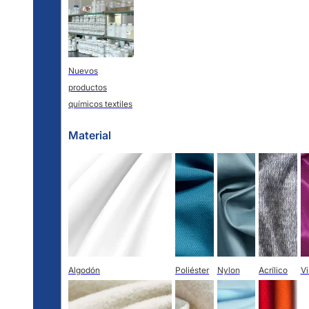
Nuevos
productos
químicos textiles
Material
Algodón
Poliéster
Nylon
Acrílico
V