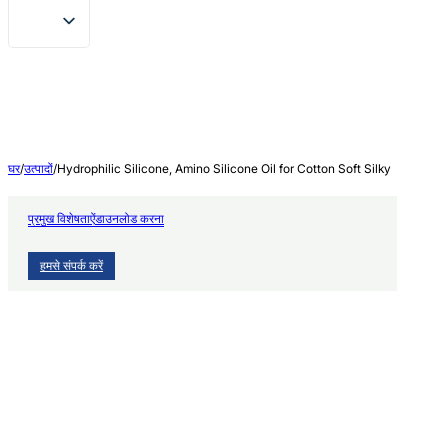
घर
/
उत्पादों
/
Hydrophilic Silicone, Amino Silicone Oil for Cotton Soft Silky
प्रमुख विशेषताऐं
डाउनलोड करना
हमसे संपर्क करें