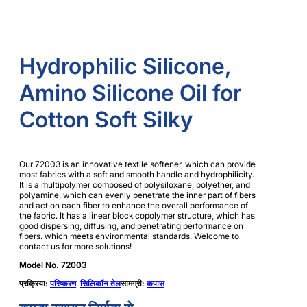
Hydrophilic Silicone,
Amino Silicone Oil for
Cotton Soft Silky
Our 72003 is an innovative textile softener, which can provide
most fabrics with a soft and smooth handle and hydrophilicity.
It is a multipolymer composed of polysiloxane, polyether, and
polyamine, which can evenly penetrate the inner part of fibers
and act on each fiber to enhance the overall performance of
the fabric. It has a linear block copolymer structure, which has
good dispersing, diffusing, and penetrating performance on
fibers. which meets environmental standards. Welcome to
contact us for more solutions!
Model No. 72003
प्रक्रिया:
परिष्करण
,
सिलिकॉन तेल
सामग्री:
कपास