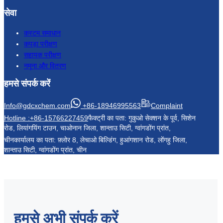
सेवा
कस्टम समाधान
कपड़ा परीक्षण
सहायक परीक्षण
नमूना और वितरण
हमसे संपर्क करें
Info@gdcxchem.com
+86-18946995563
Complaint
Hotline :+86-15766227459
फैक्ट्री का पता: गुकुओ सेक्शन के पूर्व, सिशेन
रोड, लियांगयिंग टाउन, चाओनान जिला, शान्ताउ सिटी, ग्वांगडोंग प्रांत,
चीन
कार्यालय का पता: फ़्लोर 8, लेचाओ बिल्डिंग, हुआंगशान रोड, लोंगहु जिला,
शान्ताउ सिटी, ग्वांगडोंग प्रांत, चीन
हमसे अभी संपर्क करें