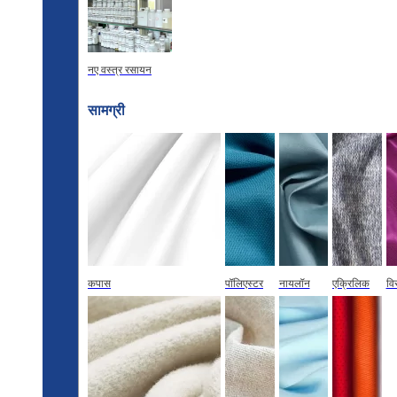
नए वस्त्र रसायन
सामग्री
कपास
पॉलिएस्टर
नायलॉन
एक्रिलिक
वि