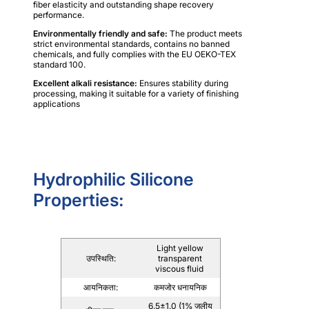
fiber elasticity and outstanding shape recovery
performance.
Environmentally friendly and safe:
The product meets
strict environmental standards, contains no banned
chemicals, and fully complies with the EU OEKO-TEX
standard 100.
Excellent alkali resistance:
Ensures stability during
processing, making it suitable for a variety of finishing
applications
Hydrophilic Silicone
Properties:
Light yellow
उपस्थिति:
transparent
viscous fluid
आयनिकता:
कमजोर धनायनिक
6.5±1.0 (1% जलीय