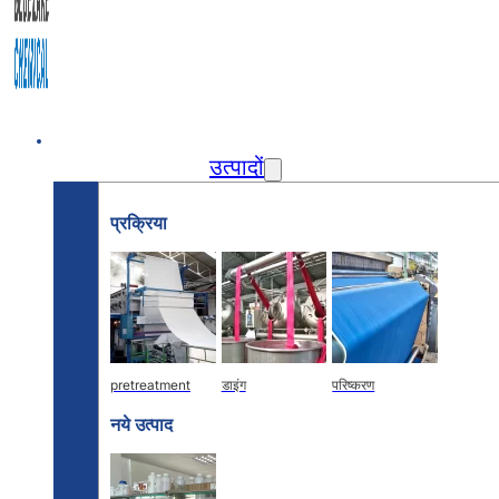
घर
उत्पादों
प्रक्रिया
pretreatment
डाइंग
परिष्करण
नये उत्पाद