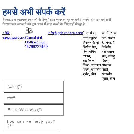
हमसे अभी संपर्क करें
टेक्सटाइल सहायक रसायनों के लिए पेशेवर सहायता प्राप्त करें। हमारी टीम आपकी सभी
टेक्सटाइल ज़रूरतों को पूरा करने में मदद करने के लिए यहाँ मौजूद है।
+86-
Info@gdcxchem.com
फैक्ट्री का
कार्यालय का
Complaint
18946995563
पता: गुकुओ
पता: फ़्लोर
Hotline: +86-
सेक्शन के पूर्व,
8, लेचाओ
15766227459
सिशेन रोड,
बिल्डिंग,
लियांगयिंग
हुआंगशान
टाउन,
रोड, लोंगहु
चाओनान
जिला,
जिला, शान्ताउ
शान्ताउ
सिटी, ग्वांगडोंग
सिटी,
प्रांत, चीन
ग्वांगडोंग
प्रांत, चीन