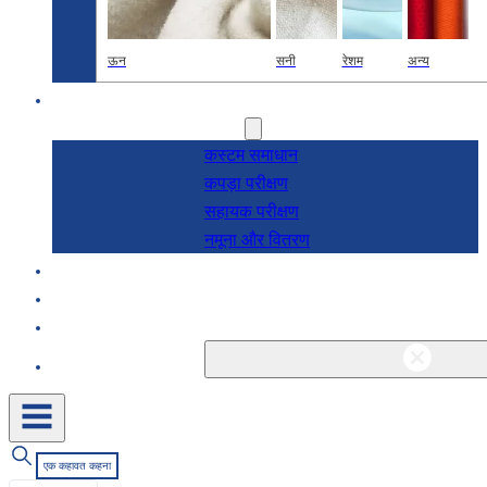
ऊन
सनी
रेशम
अन्य
अनुसंधान एवं विकास
सेवाएं
कस्टम समाधान
कपड़ा परीक्षण
सहायक परीक्षण
नमूना और वितरण
के बारे में
ब्लॉग और समाचार
संपर्क
एक कहावत कहना