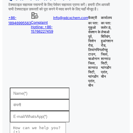
टेक्सटाइल सहायक रसायनों के लिए पेशेवर सहायता प्राप्त करें। हमारी टीम आपकी
सभी टेक्सटाइल ज़रूरतों को पूरा करने में मदद करने के लिए यहाँ मौजूद है।
+86-
Info@gdcxchem.com
फैक्ट्री
कार्यालय
Complaint
18946995563
का पता:
का पता:
Hotline: +86-
गुकुओ
फ़्लोर 8,
15766227459
सेक्शन के
लेचाओ
पूर्व,
बिल्डिंग,
सिशेन
हुआंगशान
रोड,
रोड,
लियांगयिंग
लोंगहु
टाउन,
जिला,
चाओनान
शान्ताउ
जिला,
सिटी,
शान्ताउ
ग्वांगडोंग
सिटी,
प्रांत,
ग्वांगडोंग
चीन
प्रांत,
चीन