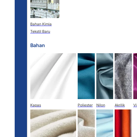
Bahan Kimia
Tekstil Baru
Bahan
Kapas
Poliester
Nilon
Akrilik
V