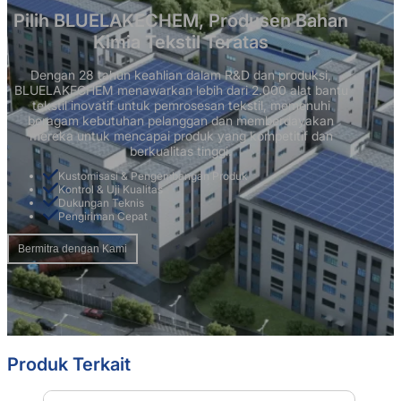
Pilih BLUELAKECHEM, Produsen Bahan
Kimia Tekstil Teratas
Dengan 28 tahun keahlian dalam R&D dan produksi,
BLUELAKECHEM menawarkan lebih dari 2.000 alat bantu
tekstil inovatif untuk pemrosesan tekstil, memenuhi
beragam kebutuhan pelanggan dan memberdayakan
mereka untuk mencapai produk yang kompetitif dan
berkualitas tinggi.
Kustomisasi & Pengembangan Produk
Kontrol & Uji Kualitas
Dukungan Teknis
Pengiriman Cepat
Bermitra dengan Kami
Produk Terkait