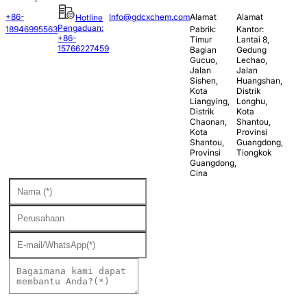
+86-
Info@gdcxchem.com
Alamat
Alamat
Hotline
Pengaduan:
18946995563
Pabrik:
Kantor:
+86-
Timur
Lantai 8,
15766227459
Bagian
Gedung
Gucuo,
Lechao,
Jalan
Jalan
Sishen,
Huangshan,
Kota
Distrik
Liangying,
Longhu,
Distrik
Kota
Chaonan,
Shantou,
Kota
Provinsi
Shantou,
Guangdong,
Provinsi
Tiongkok
Guangdong,
Cina