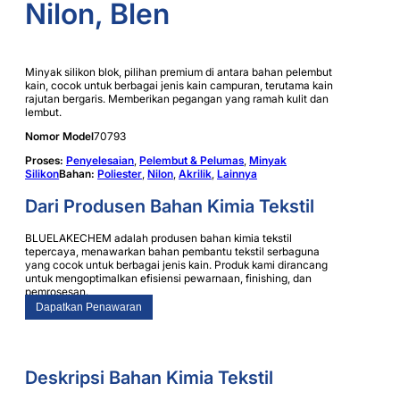
Nilon, Blen
Minyak silikon blok, pilihan premium di antara bahan pelembut
kain, cocok untuk berbagai jenis kain campuran, terutama kain
rajutan bergaris. Memberikan pegangan yang ramah kulit dan
lembut.
Nomor Model
70793
Proses:
Penyelesaian
,
Pelembut & Pelumas
,
Minyak
Silikon
Bahan:
Poliester
,
Nilon
,
Akrilik
,
Lainnya
Dari Produsen Bahan Kimia Tekstil
BLUELAKECHEM adalah produsen bahan kimia tekstil
tepercaya, menawarkan bahan pembantu tekstil serbaguna
yang cocok untuk berbagai jenis kain. Produk kami dirancang
untuk mengoptimalkan efisiensi pewarnaan, finishing, dan
pemrosesan.
Dapatkan Penawaran
Deskripsi Bahan Kimia Tekstil