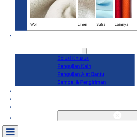
Wol
Linen
Sutra
Lainnya
PENELITIAN DAN
PENGEMBANGAN
Layanan
Solusi Khusus
Pengujian Kain
Pengujian Alat Bantu
Sampel & Pengiriman
Tentang
Blog & Berita
Kontak