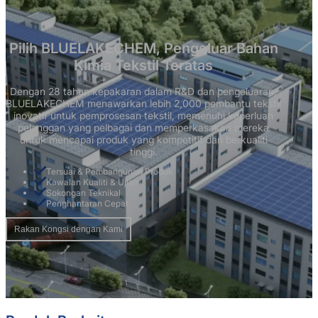
Pilih BLUELAKECHEM, Pengeluar Bahan
Kimia Tekstil Teratas
Dengan 28 tahun kepakaran dalam R&D dan pengeluaran,
BLUELAKECHEM menawarkan lebih 2,000 pembantu tekstil
inovatif untuk pemprosesan tekstil, memenuhi keperluan
pelanggan yang pelbagai dan memperkasakan mereka
untuk mencapai produk yang kompetitif dan berkualiti
tinggi.
Tersuai & Pembangunan Produk
Kawalan Kualiti & Ujian
Sokongan Teknikal
Penghantaran Cepat
Rakan Kongsi dengan Kami