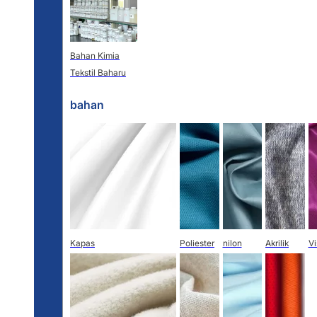
Bahan Kimia
Tekstil Baharu
bahan
Kapas
Poliester
nilon
Akrilik
V