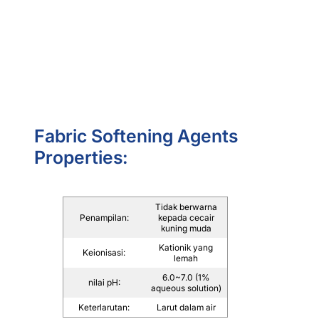
Fabric Softening Agents
Properties:
Tidak berwarna
Penampilan:
kepada cecair
kuning muda
Kationik yang
Keionisasi:
lemah
6.0~7.0 (1%
nilai pH:
aqueous solution)
Keterlarutan:
Larut dalam air