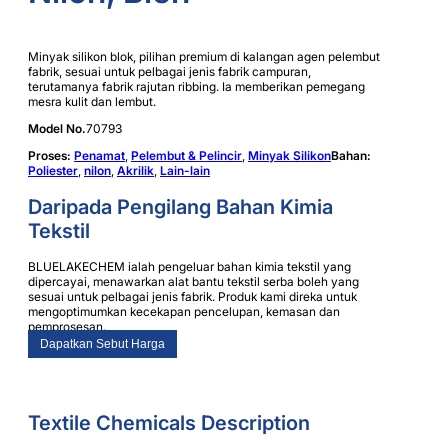
Minyak silikon blok, pilihan premium di kalangan agen pelembut
fabrik, sesuai untuk pelbagai jenis fabrik campuran,
terutamanya fabrik rajutan ribbing. Ia memberikan pemegang
mesra kulit dan lembut.
Model No.
70793
Proses:
Penamat
,
Pelembut & Pelincir
,
Minyak Silikon
Bahan:
Poliester
,
nilon
,
Akrilik
,
Lain-lain
Daripada Pengilang Bahan Kimia
Tekstil
BLUELAKECHEM ialah pengeluar bahan kimia tekstil yang
dipercayai, menawarkan alat bantu tekstil serba boleh yang
sesuai untuk pelbagai jenis fabrik. Produk kami direka untuk
mengoptimumkan kecekapan pencelupan, kemasan dan
pemprosesan.
Dapatkan Sebut Harga
Textile Chemicals Description