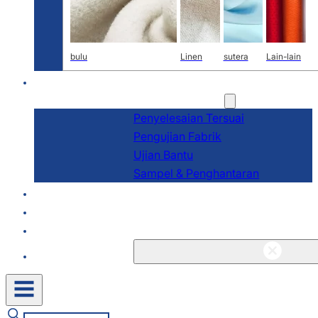
bulu
Linen
sutera
Lain-lain
P&P
Perkhidmatan
Penyelesaian Tersuai
Pengujian Fabrik
Ujian Bantu
Sampel & Penghantaran
Tentang
Blog & Berita
Kenalan