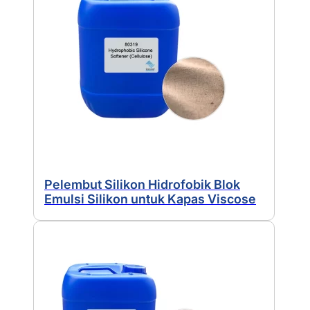
Pelembut Silikon Hidrofobik Blok
Emulsi Silikon untuk Kapas Viscose