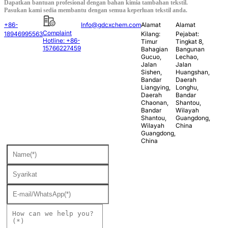
Dapatkan bantuan profesional dengan bahan kimia tambahan tekstil.
Pasukan kami sedia membantu dengan semua keperluan tekstil anda.
+86-
Info@gdcxchem.com
Alamat
Alamat
Complaint
18946995563
Kilang:
Pejabat:
Hotline: +86-
Timur
Tingkat 8,
15766227459
Bahagian
Bangunan
Gucuo,
Lechao,
Jalan
Jalan
Sishen,
Huangshan,
Bandar
Daerah
Liangying,
Longhu,
Daerah
Bandar
Chaonan,
Shantou,
Bandar
Wilayah
Shantou,
Guangdong,
Wilayah
China
Guangdong,
China