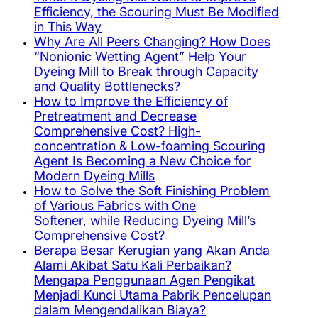
Efficiency, the Scouring Must Be Modified
in This Way
Why Are All Peers Changing? How Does
“Nonionic Wetting Agent” Help Your
Dyeing Mill to Break through Capacity
and Quality Bottlenecks?
How to Improve the Efficiency of
Pretreatment and Decrease
Comprehensive Cost? High-
concentration & Low-foaming Scouring
Agent Is Becoming a New Choice for
Modern Dyeing Mills
How to Solve the Soft Finishing Problem
of Various Fabrics with One
Softener, while Reducing Dyeing Mill’s
Comprehensive Cost?
Berapa Besar Kerugian yang Akan Anda
Alami Akibat Satu Kali Perbaikan?
Mengapa Penggunaan Agen Pengikat
Menjadi Kunci Utama Pabrik Pencelupan
dalam Mengendalikan Biaya?