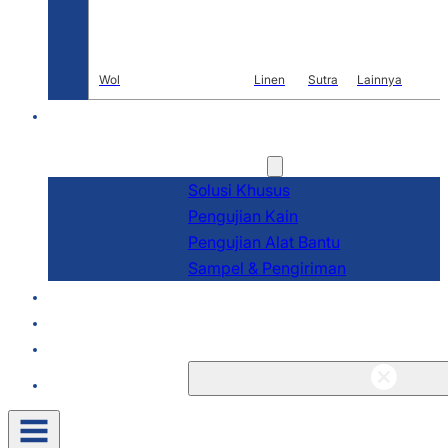
Wol
Linen
Sutra
Lainnya
PENELITIAN DAN
PENGEMBANGAN
Layanan
Solusi Khusus
Pengujian Kain
Pengujian Alat Bantu
Sampel & Pengiriman
Tentang
Blog & Berita
Kontak