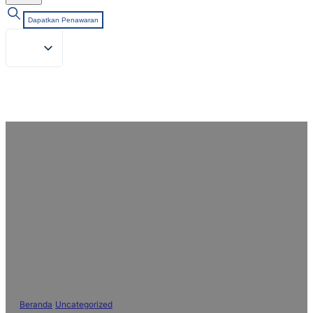
Dapatkan Penawaran
Ingin Mendapatkan Tidak Hanya
Tekstur yang Lembut, tetapi Juga
Ketahanan Terhadap
Pembentukan Bola-bola Benang?
Bagaimana Cara Mendapatkan
Keduanya?
Beranda
/
Uncategorized
/
Ingin Mendapatkan Tidak Hanya Tekstur