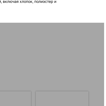
, включая хлопок, полиэстер и
бработки
улучшения предварительной
асителя.