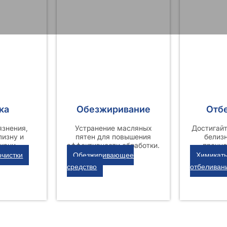
ка
Обезжиривание
Отб
язнения,
Устранение масляных
Достигайт
лизну и
пятен для повышения
белиз
кани.
эффективности обработки.
прочно
очистки
Обезжиривающее
Химикат
средство
отбеливан