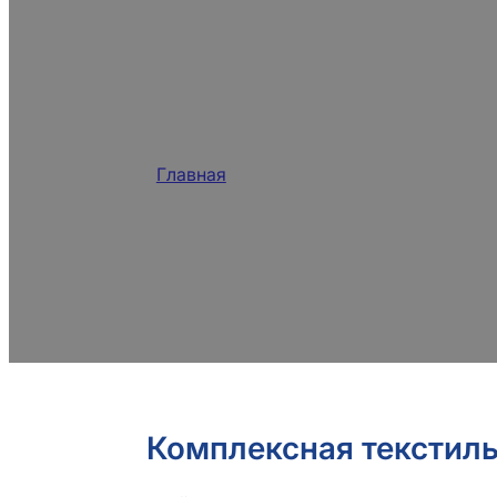
Лучшие текстил
Производитель
Главная
/
Продукция
BLUELAKECHEM - ведущий производител
стремящийся предложить экологически
поверхностно-активных веществ, сили
профессиональные решения и услуги по
Комплексная текстиль