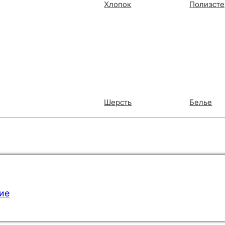
Хлопок
Полиэсте
Шерсть
Белье
ие