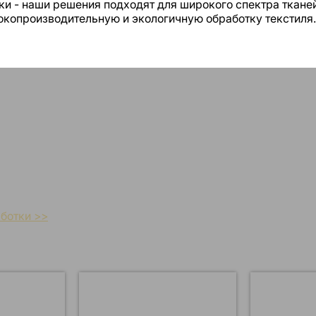
и - наши решения подходят для широкого спектра тканей
окопроизводительную и экологичную обработку текстиля.
ойства для предварительной о
 предварительной обработки текстиля разработаны для 
спечивая белизну, мягкость и оптимальное поглощение кр
ботки >>