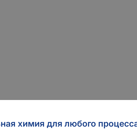
ьные вспомогательные х
ь вспомогательных текстильных материалов в Китае с п
 чистые и эффективные текстильные химикаты. Мы спец
коновых масел и полимерных отделочных материалов, а 
 обработке текстиля для мирового рынка.
ная химия для любого процесса