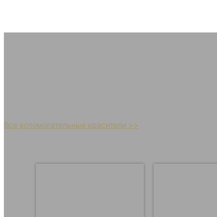
Вспомогате
Добейтесь максимальной стойкости и однор
Все вспомогательные красители >>