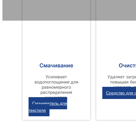
Смачивание
Очист
Усиливает
Удаляет загр
водопоглощение для
повышая бе
равномерного
мягкость т
распределения
Средство для 
химикатов.
Смачиватель для
текстиля