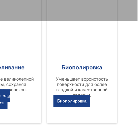
еливание
Биополировка
е великолепной
Уменьшает ворсистость
ны, сохраняя
поверхности для более
сть волокон.
гладкой и качественной
отделки.
ы для
Биополировка
ия