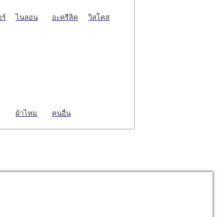
ร์
ไนลอน
อะครีลิค
วิสโคส
ผ้าไหม
คนอื่น