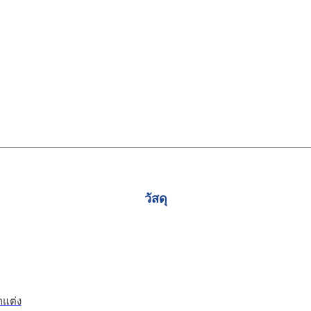
วัสดุ
แต่ง