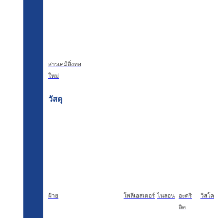
สารเคมีสิ่งทอ
ใหม่
วัสดุ
ฝ้าย
โพลีเอสเตอร์
ไนลอน
อะครี
วิสโคส
ลิค