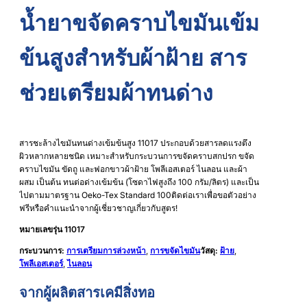
น้ำยาขจัดคราบไขมันเข้ม
ข้นสูงสำหรับผ้าฝ้าย สาร
ช่วยเตรียมผ้าทนด่าง
สารชะล้างไขมันทนด่างเข้มข้นสูง 11017 ประกอบด้วยสารลดแรงตึง
ผิวหลากหลายชนิด เหมาะสำหรับกระบวนการขจัดคราบสกปรก ขจัด
คราบไขมัน ขัดถู และฟอกขาวผ้าฝ้าย โพลีเอสเตอร์ ไนลอน และผ้า
ผสม เป็นต้น ทนต่อด่างเข้มข้น (โซดาไฟสูงถึง 100 กรัม/ลิตร) และเป็น
ไปตามมาตรฐาน Oeko-Tex Standard 100ติดต่อเราเพื่อขอตัวอย่าง
ฟรีหรือคำแนะนำจากผู้เชี่ยวชาญเกี่ยวกับสูตร!
หมายเลขรุ่น 11017
กระบวนการ:
การเตรียมการล่วงหน้า
,
การขจัดไขมัน
วัสดุ:
ฝ้าย
,
โพลีเอสเตอร์
,
ไนลอน
จากผู้ผลิตสารเคมีสิ่งทอ