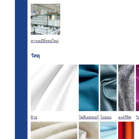
สารเคมีสิ่งทอใหม่
วัสดุ
ฝ้าย
โพลีเอสเตอร์
ไนลอน
อะครีลิค
ว