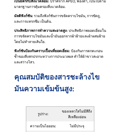
เป็นมิตรกับสิ่งแวดล้อม:
ปราศจาก APEO, ฟองต่ำ, เป็นไปตาม
มาตรฐานการคุ้มครองสิ่งแวดล้อม.
มัลติฟังก์ชัน
: รวมถึงฟังก์ชันการขจัดคราบไขมัน, การขัดถู,
และการแทรกซึม เป็นต้น.
ประสิทธิภาพการทำความสะอาดสูง:
ประสิทธิภาพยอดเยี่ยมใน
การขจัดคราบไขมันและน้ำมันออกจากผ้าฝ้ายและผ้าผสมฝ้าย
โดยไม่ทำลายเส้นใย.
ฟังก์ชันป้องกันคราบเปื้อนที่ยอดเยี่ยม:
ป้องกันการตกตะกอน
ซ้ำของสิ่งสกปรกระหว่างการประมวลผล ทำให้ผ้าขาวสะอาด
และสว่างไสว.
คุณสมบัติของสารชะล้างไข
มันความเข้มข้นสูง:
ของเหลวใสไม่มีสีถึง
รูปร่าง:
สีเหลืองอ่อน
ความเป็นไอออน:
ไม่มีประจุ