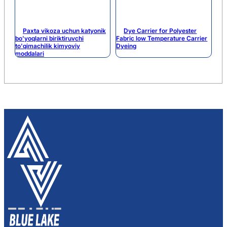
Paxta vikoza uchun katyonik
Dye Carrier for Polyester
bo'yoqlarni biriktiruvchi
Fabric low Temperature Carrier
to'qimachilik kimyoviy
Dyeing
moddalari