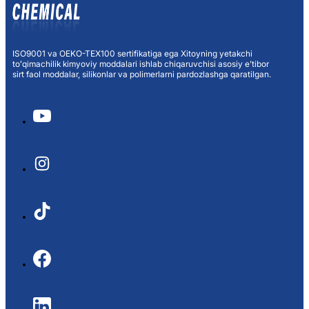
ISO9001 va OEKO-TEX100 sertifikatiga ega Xitoyning yetakchi
toʻqimachilik kimyoviy moddalari ishlab chiqaruvchisi asosiy eʼtibor
sirt faol moddalar, silikonlar va polimerlarni pardozlashga qaratilgan.