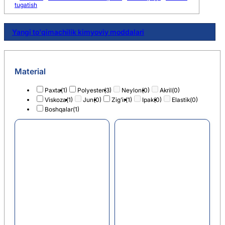
tugatish
Yangi to'qimachilik kimyoviy moddalari
Material
Paxta
(1)
Polyester
(3)
Neylon
(0)
Akril
(0)
Viskoza
(1)
Jun
(0)
Zig'ir
(1)
Ipak
(0)
Elastik
(0)
Boshqalar
(1)