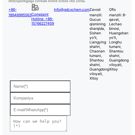
ehtiyojlaringizga yordam berish uchun shu yerda.
+86-
Info@gdcxchem.com
Zavod
Ofis
Complaint
18946995563
manzili:
manzili: 8-
Hotline: +86-
Gucuo
qavat,
15766227459
qismining
Lechao
sharqida,
binosi,
Sishen
Huangshan
yo'li,
yo'li,
Liangying
Longhu
shahri,
tumani,
Chaonan
Shantou
tumani,
shahri,
Shantou
Guangdong
shahri,
viloyati,
Guangdong
Xitoy
viloyati,
Xitoy