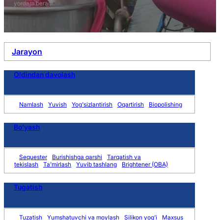
yordam beradi.
Jarayon
Oldindan davolash
Namlash
Yuvish
Yog'sizlantirish
Oqartirish
Biopolishing
Bo'yash
Sequester
Burishishga qarshi
Tarqatish va
tekislash
Ta'mirlash
Yuvib tashlang
Brightener (OBA)
Tugatish
Tuzatish
Yumshatuvchi va moylash
Silikon yog'i
Maxsus