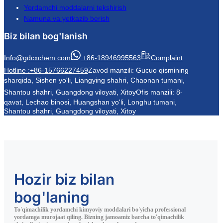
Yordamchi moddalarni tekshirish
Namuna va yetkazib berish
Biz bilan bog'lanish
Info@gdcxchem.com
+86-18946995563
Complaint
Hotline :+86-15766227459
Zavod manzili: Gucuo qismining
sharqida, Sishen yo'li, Liangying shahri, Chaonan tumani,
Shantou shahri, Guangdong viloyati, Xitoy
Ofis manzili: 8-
qavat, Lechao binosi, Huangshan yo'li, Longhu tumani,
Shantou shahri, Guangdong viloyati, Xitoy
Hozir biz bilan
bog'laning
To'qimachilik yordamchi kimyoviy moddalari bo'yicha professional
yordamga murojaat qiling. Bizning jamoamiz barcha to'qimachilik