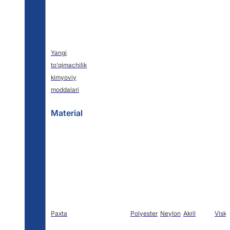
Yangi
to'qimachilik
kimyoviy
moddalari
Material
Paxta
Polyester
Neylon
Akril
Visk