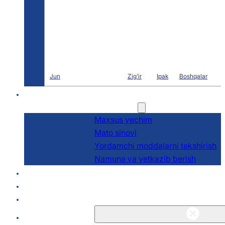
Jun
Zig'ir
Ipak
Boshqalar
Ar-ge
Xizmatlar
Maxsus yechim
Mato sinovi
Yordamchi moddalarni tekshirish
Namuna va yetkazib berish
Haqida
Bloglar va Yangiliklar
Aloqa