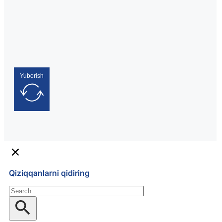
Yuborish
Qiziqqanlarni qidiring
Qidiruv