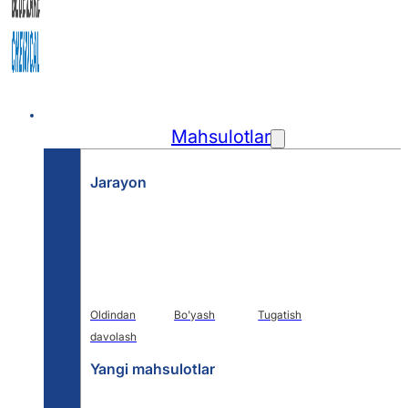
Uy
Mahsulotlar
Jarayon
Oldindan
Bo'yash
Tugatish
davolash
Yangi mahsulotlar