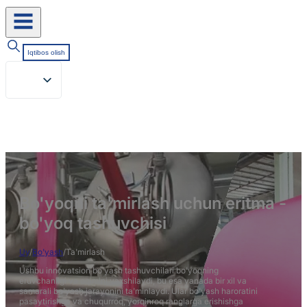
Iqtibos olish
Bo'yoqni ta'mirlash uchun eritma -
bo'yoq tashuvchisi
Uy
/
Bo'yash
/
Ta'mirlash
Ushbu innovatsion bo'yash tashuvchilari bo'yoqning
eruvchanligi va oqimini yaxshilaydi, bu esa yanada bir xil va
samarali bo'yash jarayonini ta'minlaydi. Ular bo'yash haroratini
pasaytirishga va chuqurroq, yorqinroq ranglarga erishishga